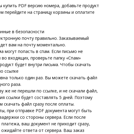
ы купить PDF версию номера, добавьте продукт
ем перейдите на страницу корзины и оплатите
анные в безопасности
ектронную почту правильно. Заказываемый
идет вам на почту моментально.
а могут попасть в спам. Если письмо не
 во входящих, проверьте папку «Спам»
родукт будет внутри письма. Чтобы скачать
по ссылке
ивна только один раз. Вы можете скачать файл
ного раза.
зу же не перешли по ссылке, и не скачали файл,
ия ссылки будет составлять 5 дней. Поэтому
м скачать файл сразу после оплаты.
ты, при отправке PDF документа могут быть
задержки со стороны сервера. Если после
 платежа, ваш документ не приходит сразу,
 ожидайте ответа от сервера. Ваш заказ