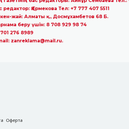
ң газетінің бас редакторы: Айнұр Сембаева Тел.: 
с редактор: Қ.Ермекова Тел: +7 777 407 5511
кен-жай: Алматы қ., Досмұхамбетов 68 Б.
рнама беру үшін: 8 708 929 98 74
 701 276 8989
mail: zanreklama@mail.ru.
та
Оферта