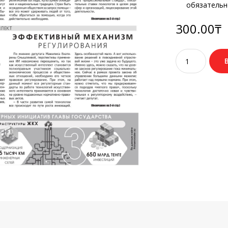
обязательн
300.00
₸
Количество
товара
№23
(3825)
29
марта
2024