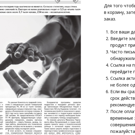
Для того чтоб
в корзину, зат
заказ.
Все ваши д
Введите эл
продукт пр
Часто письм
обнаружили
Ссылка на п
перейдите 
Ссылка акт
не более од
Если вы сра
срок действ
рекомендуе
После опла
временные 
совершения
пожалуйста