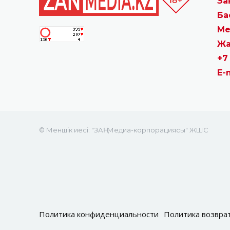
За
Ба
Ме
Жа
+7
E-
© Меншік иесі: "ЗАҢ" Медиа-корпорациясы" ЖШС
Политика конфиденциальности
Политика возвра