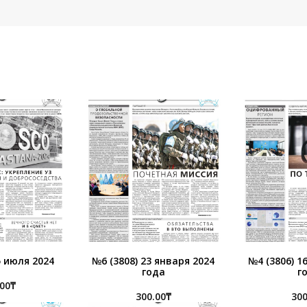
5 июля 2024
№6 (3808) 23 января 2024
№4 (3806) 1
года
г
.00
₸
300.00
₸
300