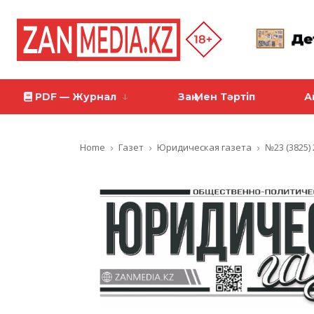
PDF — Журнал
Заң Мен Тәртіп
А
Home
Газет
Юридическая газета
№23 (3825) 