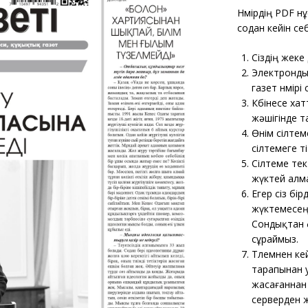
Нөмірдің PDF н
содан кейін себ
Сіздің жеке
Электрондық
газет нөмірі
Көбінесе хат
жәшігінде т
Өнім сілтем
сілтемеге өті
Сілтеме тек
жүктей алм
Егер сіз бі
жүктемесеңі
Сондықтан ф
сұраймыз.
Төлемнен ке
тарапынан у
жасағаннан 
серверден ж