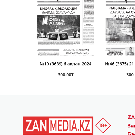
№10 (3639) 6 ақпан 2024
№46 (3675) 2
300.00
₸
300
ZA
За
Ба