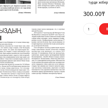
түрде жібері
300.00
₸
Количество
товара
№21
(3650)
15
наурыз
2024