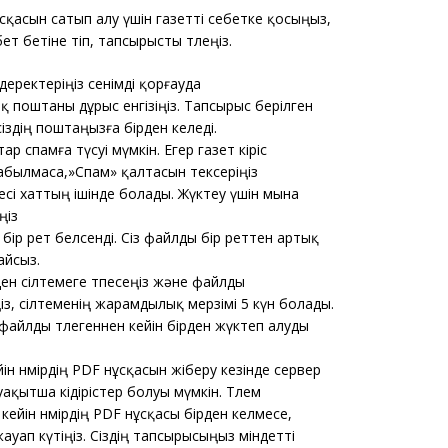
ұсқасын сатып алу үшін газетті себетке қосыңыз,
ет бетіне өтіп, тапсырысты төлеңіз.
 деректеріңіз сенімді қорғауда
 поштаны дұрыс енгізіңіз. Тапсырыс берілген
 сіздің поштаңызға бірден келеді.
тар спамға түсуі мүмкін. Егер газет кіріс
абылмаса,»Спам» қалтасын тексеріңіз
есі хаттың ішінде болады. Жүктеу үшін мына
ңіз
 бір рет белсенді. Сіз файлды бір реттен артық
айсыз.
рден сілтемеге өтпесеңіз және файлды
з, сілтеменің жарамдылық мерзімі 5 күн болады.
айлды төлегеннен кейін бірден жүктеп алуды
йін нөмірдің PDF нұсқасын жіберу кезінде сервер
ақытша кідірістер болуы мүмкін. Төлем
кейін нөмірдің PDF нұсқасы бірден келмесе,
ауап күтіңіз. Сіздің тапсырысыңыз міндетті