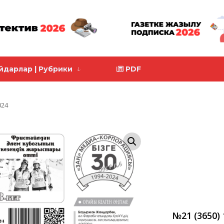
йдарлар | Рубрики
PDF
024
№21 (3650)