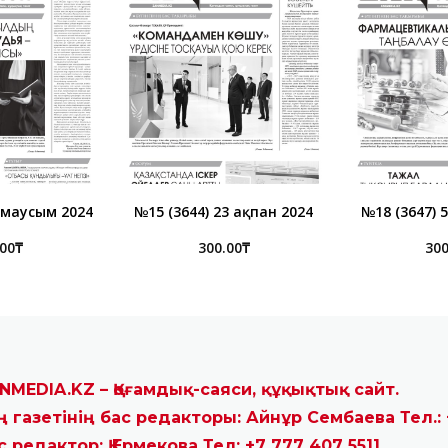
1 маусым 2024
№15 (3644) 23 ақпан 2024
№18 (3647) 
.00
₸
300.00
₸
300
NMEDIA.KZ – Қоғамдық-саяси, құқықтық сайт.
ң газетінің бас редакторы: Айнұр Сембаева Тел.: 
с редактор: Қ.Ермекова Тел: +7 777 407 5511