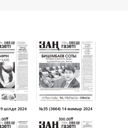
19 шілде 2024
№35 (3664) 14 мамыр 2024
.00
₸
300.00
₸