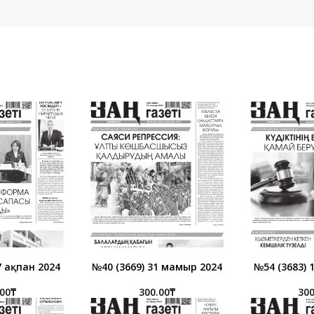
7 ақпан 2024
№40 (3669) 31 мамыр 2024
№54 (3683) 
.00
₸
300.00
₸
300