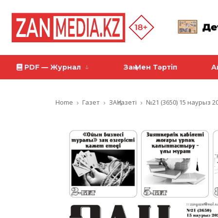
PDF — Журнал
Заң Мен Тәртіп
А
Home
Газет
ЗАҢ газеті
№21 (3650) 15 наурыз 2