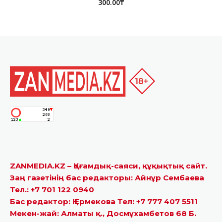
300.00
₸
ZANMEDIA.KZ – Қоғамдық-саяси, құқықтық сайт.
Заң газетінің бас редакторы: Айнұр Сембаева
Тел.: +7 701 122 0940
Бас редактор: Қ.Ермекова Тел: +7 777 407 5511
Мекен-жай: Алматы қ., Досмұхамбетов 68 Б.