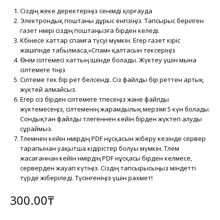
Сіздің жеке деректеріңіз сенімді қорғауда
Электрондық поштаны дұрыс енгізіңіз. Тапсырыс берілген
газет нөмірі сіздің поштаңызға бірден келеді.
Көбінесе хаттар спамға түсуі мүмкін. Егер газет кіріс
жәшігінде табылмаса,»Спам» қалтасын тексеріңіз
Өнім сілтемесі хаттың ішінде болады. Жүктеу үшін мына
сілтемеге өтіңіз
Сілтеме тек бір рет белсенді. Сіз файлды бір реттен артық
жүктей алмайсыз.
Егер сіз бірден сілтемеге өтпесеңіз және файлды
жүктемесеңіз, сілтеменің жарамдылық мерзімі 5 күн болады.
Сондықтан файлды төлегеннен кейін бірден жүктеп алуды
сұраймыз.
Төлемнен кейін нөмірдің PDF нұсқасын жіберу кезінде сервер
тарапынан уақытша кідірістер болуы мүмкін. Төлем
жасағаннан кейін нөмірдің PDF нұсқасы бірден келмесе,
серверден жауап күтіңіз. Сіздің тапсырысыңыз міндетті
түрде жіберіледі. Түсінгеніңіз үшін рахмет!
300.00
₸