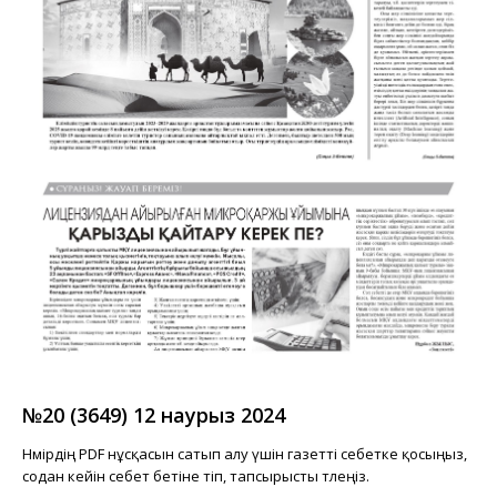
№20 (3649) 12 наурыз 2024
Нөмірдің PDF нұсқасын сатып алу үшін газетті себетке қосыңыз,
содан кейін себет бетіне өтіп, тапсырысты төлеңіз.