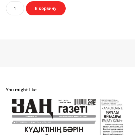
Количество
В корзину
товара
№20
(3649)
12
наурыз
2024
You might like...