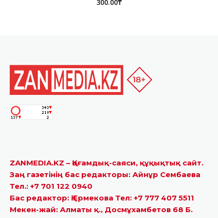
300.00
₸
ZANMEDIA.KZ – Қоғамдық-саяси, құқықтық сайт.
Заң газетінің бас редакторы: Айнұр Сембаева
Тел.: +7 701 122 0940
Бас редактор: Қ.Ермекова Тел: +7 777 407 5511
Мекен-жай: Алматы қ., Досмұхамбетов 68 Б.