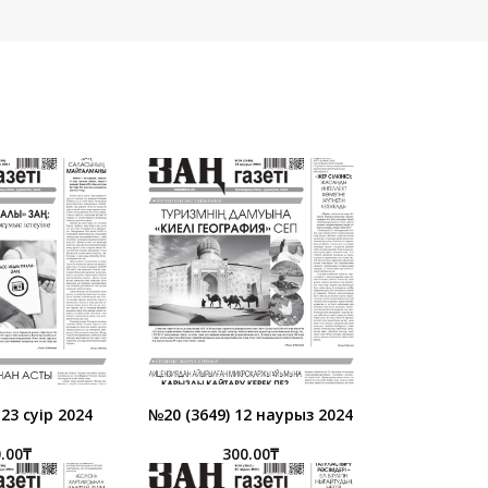
23 сәуір 2024
№20 (3649) 12 наурыз 2024
.00
₸
300.00
₸