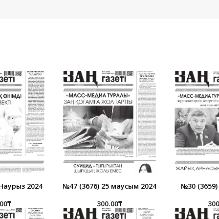
 Наурыз 2024
№47 (3676) 25 маусым 2024
№30 (3659) 
.00
₸
300.00
₸
300