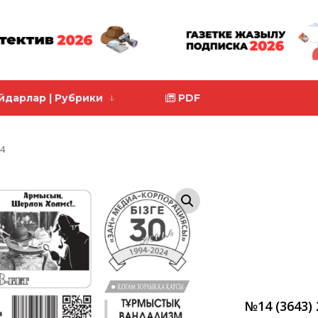
йдарлар | Рубрики
PDF
24
№14 (3643) 