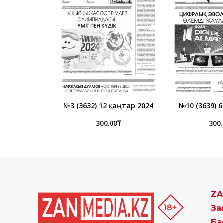
№3 (3632) 12 қаңтар 2024
№10 (3639) 
300.00
₸
300
ZA
За
Ба