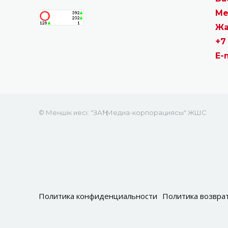
Ме
Жа
+7
E-
© Меншік иесі: "ЗАҢ" Медиа-корпорациясы" ЖШС
Политика конфиденциальности
Политика возвра