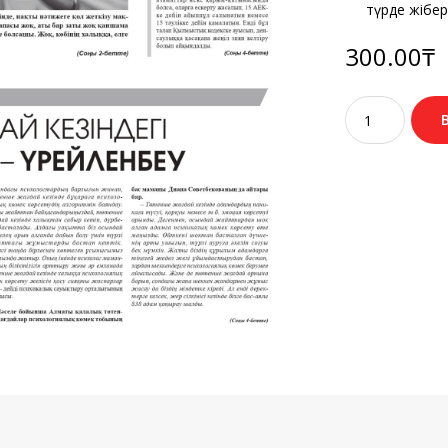
түрде жібері
300.00
₸
Количество
товара
№14
(3643)
20
ақпан
2024