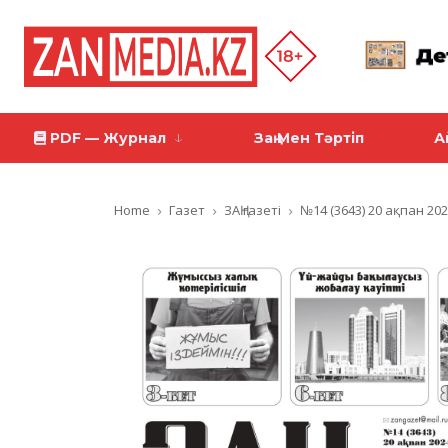
PDF — Журнал
Заң Мен Тәртіп
А
Home
Газет
ЗАҢ газеті
№14 (3643) 20 ақпан 20