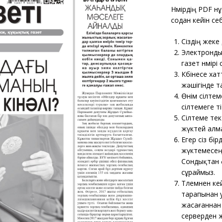
Нөмірдің PDF н
содан кейін себ
Сіздің жеке
Электрондық
газет нөмірі
Көбінесе хат
жәшігінде т
Өнім сілтем
сілтемеге өті
Сілтеме тек
жүктей алм
Егер сіз бі
жүктемесеңі
Сондықтан ф
сұраймыз.
Төлемнен ке
тарапынан у
жасағаннан 
серверден ж