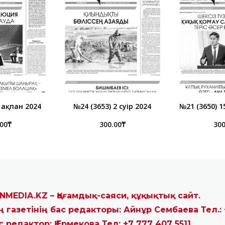
6 ақпан 2024
№24 (3653) 2 сәуір 2024
№21 (3650) 1
.00
₸
300.00
₸
300
NMEDIA.KZ – Қоғамдық-саяси, құқықтық сайт.
ң газетінің бас редакторы: Айнұр Сембаева Тел.: 
с редактор: Қ.Ермекова Тел: +7 777 407 5511