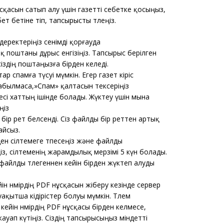
ұсқасын сатып алу үшін газетті себетке қосыңыз,
ет бетіне өтіп, тапсырысты төлеңіз.
 деректеріңіз сенімді қорғауда
 поштаны дұрыс енгізіңіз. Тапсырыс берілген
 сіздің поштаңызға бірден келеді.
тар спамға түсуі мүмкін. Егер газет кіріс
абылмаса,»Спам» қалтасын тексеріңіз
есі хаттың ішінде болады. Жүктеу үшін мына
ңіз
 бір рет белсенді. Сіз файлды бір реттен артық
айсыз.
рден сілтемеге өтпесеңіз және файлды
з, сілтеменің жарамдылық мерзімі 5 күн болады.
айлды төлегеннен кейін бірден жүктеп алуды
йін нөмірдің PDF нұсқасын жіберу кезінде сервер
ақытша кідірістер болуы мүмкін. Төлем
кейін нөмірдің PDF нұсқасы бірден келмесе,
ауап күтіңіз. Сіздің тапсырысыңыз міндетті