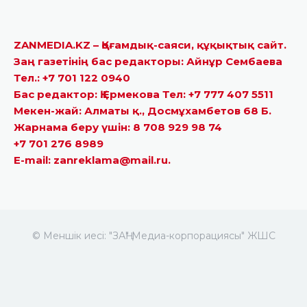
ZANMEDIA.KZ – Қоғамдық-саяси, құқықтық сайт.
Заң газетінің бас редакторы: Айнұр Сембаева
Тел.: +7 701 122 0940
Бас редактор: Қ.Ермекова Тел: +7 777 407 5511
Мекен-жай: Алматы қ., Досмұхамбетов 68 Б.
Жарнама беру үшін: 8 708 929 98 74
+7 701 276 8989
E-mail: zanreklama@mail.ru.
© Меншік иесі: "ЗАҢ" Медиа-корпорациясы" ЖШС