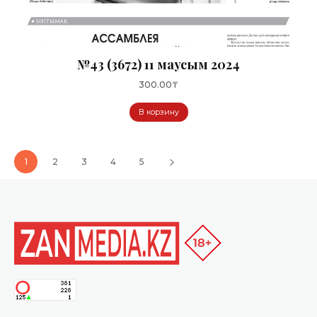
№43 (3672) 11 маусым 2024
300.00
₸
В корзину
1
2
3
4
5