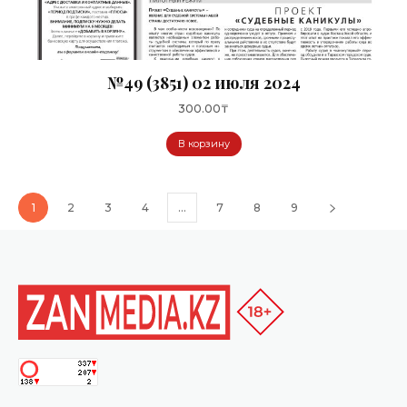
№49 (3851) 02 июля 2024
300.00
₸
В корзину
1
2
3
4
…
7
8
9