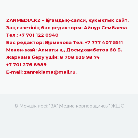
ZANMEDIA.KZ – Қоғамдық-саяси, құқықтық сайт.
Заң газетінің бас редакторы: Айнұр Сембаева
Тел.: +7 701 122 0940
Бас редактор: Қ.Ермекова Тел: +7 777 407 5511
Мекен-жай: Алматы қ., Досмұхамбетов 68 Б.
Жарнама беру үшін: 8 708 929 98 74
+7 701 276 8989
E-mail: zanreklama@mail.ru.
© Меншік иесі: "ЗАҢ" Медиа-корпорациясы" ЖШС