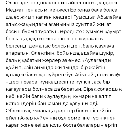
Ол кезде подполковник Қайсеновтың ұлдары
Медғат пен Қасым, кенжесі Еркеназ бала болса
да, ес жиып қалған кездері. Туысшыл Абылайға
алыс-жақындағы ағайыны із суытпай жиі ат
басын бұрып тұратын. Әредікте жұмысы қауырт
болса да, қыдырыстап келген жұрағатты
белсенді демалыс болсын деп, балық аулаға
апаратын. Өлеңтінің бойында, Құдайға шүкір,
балық қабатын жерлер аз емес. «Аулағанды
қойып, өзін айында-жылында бір жейтін
қазақты балыққа сүйреп бұл Абылай да қызық!»,
– десіп өзара күңкілдесіп те күлісіп, аса бір
қалаулары болмаса да баратын. Бірақ солардың
көбі кейін балық аулаудың құмарына елітіп
кеткендерін байқамай да қалушы еді.
Облыстық емханада дәрігер болып істейтін
әйелі Ажар күйеуінің бұл ермегіне түсінікпен
қарап және өзі де қолы боста балаларын ертіп