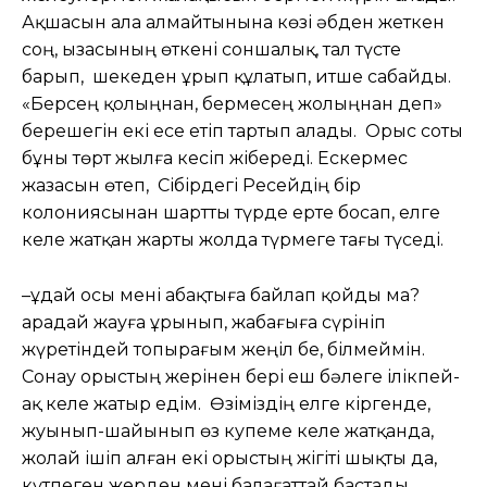
Ақшасын ала алмайтынына көзі әбден жеткен
соң, ызасының өткені соншалық, тал түсте
барып, шекеден ұрып құлатып, итше сабайды.
«Берсең қолыңнан, бермесең жолыңнан деп»
берешегін екі есе етіп тартып алады. Орыс соты
бұны төрт жылға кесіп жібереді. Ескермес
жазасын өтеп, Сібірдегі Ресейдің бір
колониясынан шартты түрде ерте босап, елге
келе жатқан жарты жолда түрмеге тағы түседі.
–Құдай осы мені абақтыға байлап қойды ма?
Қарадай жауға ұрынып, жабағыға сүрініп
жүретіндей топырағым жеңіл бе, білмеймін.
Сонау орыстың жерінен бері еш бәлеге ілікпей-
ақ келе жатыр едім. Өзіміздің елге кіргенде,
жуынып-шайынып өз купеме келе жатқанда,
жолай ішіп алған екі орыстың жігіті шықты да,
күтпеген жерден мені балағаттай бастады.