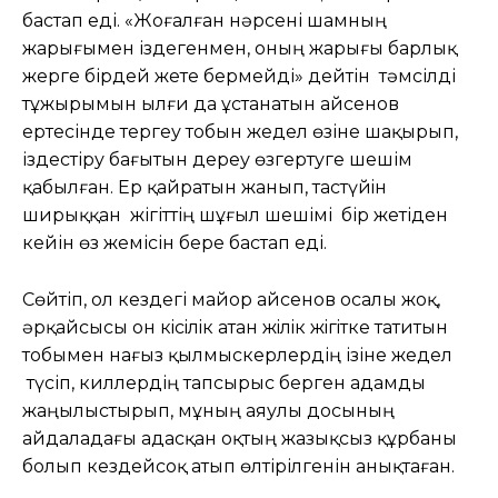
бастап еді. «Жоғалған нәрсені шамның
жарығымен іздегенмен, оның жарығы барлық
жерге бірдей жете бермейді» дейтін тәмсілді
тұжырымын ылғи да ұстанатын Қайсенов
ертесінде тергеу тобын жедел өзіне шақырып,
іздестіру бағытын дереу өзгертуге шешім
қабылған. Ер қайратын жанып, тастүйiн
ширыққан жігіттің шұғыл шешімі бір жетіден
кейін өз жемісін бере бастап еді.
Сөйтіп, ол кездегі майор Қайсенов осалы жоқ,
әрқайсысы он кiсiлiк атан жiлiк жiгiтке татитын
тобымен нағыз қылмыскерлердің ізіне жедел
түсіп, киллердің тапсырыс берген адамды
жаңылыстырып, мұның аяулы досының
айдаладағы адасқан оқтың жазықсыз құрбаны
болып кездейсоқ атып өлтірілгенін анықтаған.