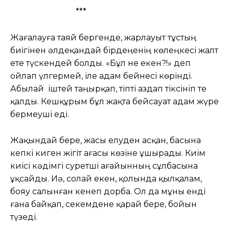
***
Жағалауға таяй бергенде, жарлауыт тұстың
биігінен әлдеқандай бірдеңенің көлеңкесі жалт
ете түскендей болды. «Бұл не екен?!» деп
ойлап үлгермей, іле адам бейнесі көрінді.
Абылай іштей таңырқап, тіпті аздап тіксініп те
қалды. Кешқұрым бұл жақта бейсауат адам жүре
бермеуші еді.
Жақындай бере, жасы елуден асқан, басына
кепкі киген жігіт ағасы көзіне ұшырады. Киім
киісі кәдімгі суретші ағайынның сұлбасына
ұқсайды. Иә, солай екен, қолында қылқалам,
бояу салынған кенеп дорба. Ол да мұны енді
ғана байқап, секемдене қарай бере, бойын
түзеді.