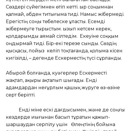
Сөздері сүйегімнен өтіп кетті. Қыр соңымнан
қалмай, әбден титығыма тиді. Намыс жібермеді.
Ерегістің соңы төбелеске ұласты. Есемді
жібермеуге тырыстым. Қызып кетсем керек,
қолдарымды аямай сілтедім. Екеуіне соққым
оңдырмай тиді. Бір-екі терезе сынды. Сөздің
қысқасы, пойыз келіп тоқтағанда, қолыма кісен
кигізілді, – дегенде Ескерместің түсі сұрланды.
Абырой болғанда, куәгерлер Ескерместі
жақтап, ақыры ақталып шығады. Енді
адамдардан неғұрлым қашық жүруге өз-өзіне
серт беріпті.
Енді міне ескі дағдысымен, және де соңғы
кездерде иығынан басып тұратын қажып-
шаршаудан серпілу үшін Өлеңтінің бойына