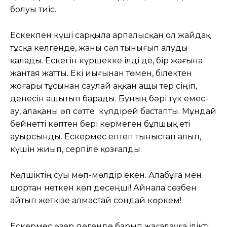
болуы тиіс.
Ескекпен күші сарқыла арпалысқан ол жайдақ
тұсқа келгенде, жаны сәл тынығып алуды
қалады. Ескегін күршекке ілді де, бір жағына
жантая жатты. Екі иығынан төмен, білектен
жоғары тұсынан саулай аққан ащы тер сіңіп,
денесін ашытып барады. Бұның бәрі түк емес-
ау, алақаны әп сәтте күлдірей бастапты. Мұндай
бейнетті көптен бері көрмеген бұлшық еті
ауырсынды. Ескермес ептеп тыныстап алып,
күшін жиып, серпіле қозғалды.
Көлшіктің суы мөп-мөлдір екен. Алабұға мен
шортан неткен көп десеңші! Айнала сөзбен
айтып жеткізе алмастай сондай көркем!
Ескермес әзер дегенде барып жағалауға ілікті.