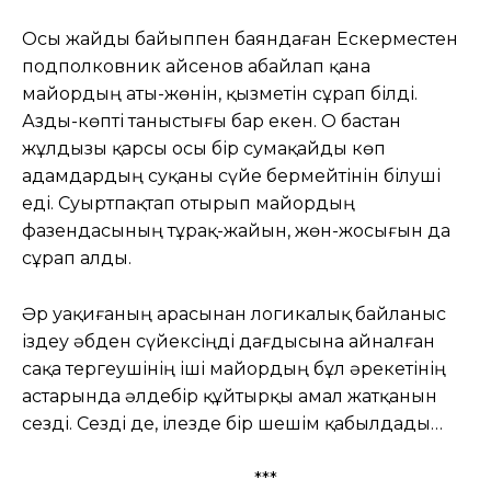
Осы жайды байыппен баяндаған Ескерместен
подполковник Қайсенов абайлап қана
майордың аты-жөнін, қызметін сұрап білді.
Азды-көпті таныстығы бар екен. О бастан
жұлдызы қарсы осы бір сумақайды көп
адамдардың суқаны сүйе бермейтінін білуші
еді. Суыртпақтап отырып майордың
фазендасының тұрақ-жайын, жөн-жосығын да
сұрап алды.
Әр уақиғаның арасынан логикалық байланыс
іздеу әбден сүйексіңді дағдысына айналған
сақа тергеушінің іші майордың бұл әрекетінің
астарында әлдебір құйтырқы амал жатқанын
сезді. Сезді де, ілезде бір шешім қабылдады…
***