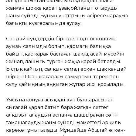
әлгіде алынған балықты отқа қақтап, шала
жанған шоққа қарап ұзақ ойланып отыруды
жаны сүйеді. Бұның ұнататыны әсіресе қарауыз
балықты күзгесалымда аулау.
Сондай күндердің бірінде, подполковник
ауызы салымды болып, қармағы балыққа
байып, қас қарая бастаған шақта, асай-мүсейін
жинап, лашығы тұрған жаққа қарай бет алды.
Ыстық қайтып, салқын самал ескен шақ қандай
шіркін! Оған жағадағы самырсын, терек пен
сұлу қайыңның аңқыған жұпар иісі қосылады.
Ұясына қонуға асыққан күн бұлт арасынан
сығалай қарап батып бара жатқан сәттегі
алқызыл алаудың аспанға шашыраған сәтін
тамашалауды жаны сүйеді. Қызметтегі әрқилы
қарекет ұмытылады. Мұндайда Абылай өткен-