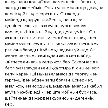
шаруалары көп. «Соған көмектесіп жіберсең,
ақыңды жемеймін. Оның үстіне жолыңа да ақша
керек қой»,– қамқорсыпты. Ол жерде
майордың аурушаң әйелі қаланың көк
түтінінен қашып, таза ауада тұрып жатқан
көрінеді. «Шынын айтқанда, дерті үмітсіз. Он
жылдан асты маған масыл болғанына», – деп
майор ухілеп қояды. Өзі ол жаққа аптасына екі
рет қана барады. Көбіне қаладағы үйінде. Ол
жерге негізінен қайықпен ғана қатынайды.
Әйтпесе айналма көпір жол бар. Ескермес де
бергі жағалаудан қайыққа отырып, оны өзі есіп
келуі керек. Іші мұны қаламаса да, тергеу мен
тергеушіден әбден запы болған Ескермес,
амал жоқ, майордың шақыруын амалсыз қабыл
алуға мәжбүр еді. «Періште мойнын бұрмаса,
шайтаннан да жәрдем сұрайсың» дегеннің
кері.