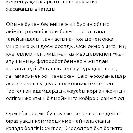
кеткен уақиғаларға өзінше аналитка
жасағанды ұнатады.
Ойына бұдан бәленше жыл бұрын облыс
әкімінің орынбасары болып енді ғана
тағайындалып, аяқ астынан көлденең оққа
ұшқан жақын досы оралды. Осы оқыс оқиғаның
куәгерлерінен жиылған аз-мұз дерекпен «жан
алушының» фоторобот бейнесін жылдам
жасатып еді. Алғашқы тергеу сұрақтарының
хаттамасымен жіті танысқан. Әзірге жорамалдар
әлсіз екенін сұңғыла полковник тез сезген.
Тергелген адамдардың жауабы көрген жоқпын,
естіген жоқпын, білмеймінге көбірек сайып еді.
Орынбасардың бұл қызметке келгенге дейін
біраз уақыт коммерциямен айналысқаны
қалада белгілі жәйт еді. Жедел топ бұл бағытта