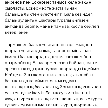
Қайсенов пен Ескермес таныса келе жақын
сырласты. Ескермес те жастайынан
балықшылықпен әуестеніпті. Бала кезіндегі
балық аулайтын шақтары туралы әңгімені
айтқанда беріле, майын тамыза, көсіле сөйлеп
кетеді екен.
– Қармақпен балық ұстағаннан гөрі тұзақпен
шортан ұстағанды жақсы көретінмін. Қашан
ілмекті балық тартады деп масаға жем боп
отырмайсың. Балалармен өзен бойлап, күнге
арқасын қыздырып тұрған шортанды іздейміз.
Кейде лайлы жерге тығылатын қызылтабан
балықты да ұстаймыз. Қолымыздағы
шанышқының басына ат құйрығының қылынан
есілген тұзақ ілеміз. Балық су жиегіне тіпті
жақын тұрса шанышқымен шаншып, алыс тұрса
тұзақты су ағынымен алып жүріп, шортанның