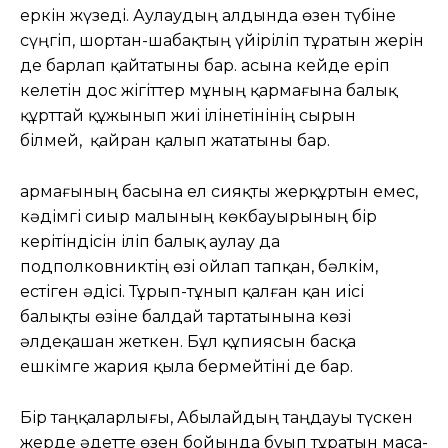
еркін жүзеді. Аулаудың алдында өзен түбіне
сүңгіп, шортан-шабақтың үйіріліп тұратын жерін
де барлап қайтатыны бар. Қасына кейде еріп
келетін дос жігіттер мұның қармағына балық
құрттай құжынып жиі ілінетінінің сырын
білмей, қайран қалып жататыны бар.
Қармағының басына ел сияқты жерқұртын емес,
кәдімгі сиыр малының көкбауырының бір
керітіндісін іліп балық аулау да
подполковниктің өзі ойлап тапқан, бәлкім,
естіген әдісі. Тұрып-тұнып қалған қан иісі
балықты өзіне балдай тартатынына көзі
әлдеқашан жеткен. Бұл құпиясын басқа
ешкімге жария қыла бермейтіні де бар.
Бір таңқаларлығы, Абылайдың таңдауы түскен
жерде әдетте өзен бойында буып тұратын маса-