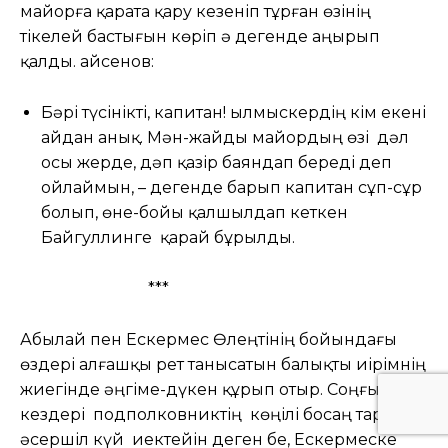
майорға қарата қару кезеніп тұрған өзінің
тікелей бастығын көріп ә дегенде аңырып
қалды. Қайсенов:
Бәрі түсінікті, капитан! Қылмыскердің кім екені
айдан анық. Мән-жайды майордың өзі дәл
осы жерде, дәп қазір баяндап береді деп
ойлаймын, – дегенде барып капитан сұп-сұр
болып, өне-бойы қалшылдап кеткен
Байгуллинге қарай бұрылды.
***
Абылай пен Ескермес Өлеңтінің бойындағы
өздері алғашқы рет танысатын балықты иірімнің
жиегінде әңгіме-дүкен құрып отыр. Cоңғы
кездері подполковниктің көңілі босаң тартып,
әсершіл күй иектейін деген бе, Ескермеске