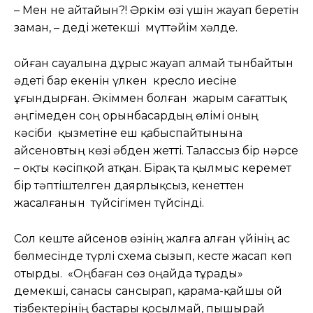
– Мен не айтайын?! Әркім өзі үшін жауап беретін
заман, – деді жетекші мүттәйім хәлде.
Қойған сауалына дұрыс жауап алмай тынбайтын
әдеті бар екенін үлкен кресло иесіне
ұғындырған. Әкіммен болған жарым сағаттық
әңгімеден соң орынбасардың өлімі оның
кәсіби қызметіне еш қабыспайтынына
Қайсеновтың көзі әбден жетті. Талассыз бір нәрсе
– оқты кәсіпқой атқан. Бірақ та қылмыс керемет
бір тәптіштелген даярлықсыз, кенеттен
жасалғанын түйсігімен түйсінді.
Сол кеште Қайсенов өзінің жалға алған үйінің ас
бөлмесінде түрлі схема сызып, кесте жасап көп
отырды. «Оңбаған сөз оңайда тұрады»
демекші, санасы сансырап, қарама-қайшы ой
тізбектерінің бастары қосылмай, пышырай