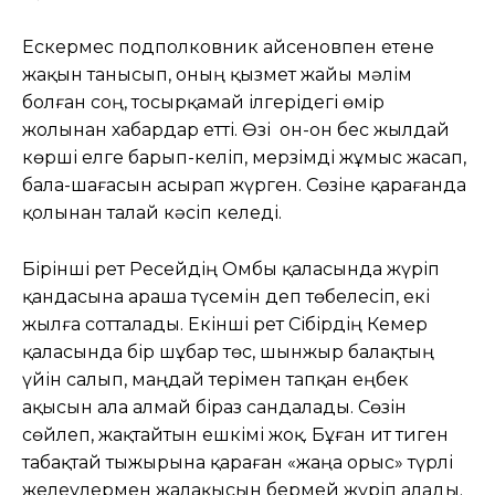
Ескермес подполковник Қайсеновпен етене
жақын танысып, оның қызмет жайы мәлім
болған соң, тосырқамай ілгерідегі өмір
жолынан хабардар етті. Өзі он-он бес жылдай
көрші елге барып-келіп, мерзімді жұмыс жасап,
бала-шағасын асырап жүрген. Сөзіне қарағанда
қолынан талай кәсіп келеді.
Бірінші рет Ресейдің Омбы қаласында жүріп
қандасына араша түсемін деп төбелесіп, екі
жылға сотталады. Екінші рет Сібірдің Кемер
қаласында бір шұбар төс, шынжыр балақтың
үйін салып, маңдай терімен тапқан еңбек
ақысын ала алмай біраз сандалады. Сөзін
сөйлеп, жақтайтын ешкімі жоқ. Бұған ит тиген
табақтай тыжырына қараған «жаңа орыс» түрлі
желеулермен жалақысын бермей жүріп алады.