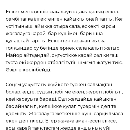
Ескермес көлшік жағалауындағы қалың өскен
сәмбі талға ілгектенген қайықты оңай тапты. Көл
үсті тыныш. Қайыққа отыра сала, ескекті қарсы
жағалауға қарай бар күшімен барынша
құлаштай тартты. Ескектен тараған қысқа
толқындар су бетінде өрнек сала қалып жатыр.
Майор айтқандай, оңтүстікке қарай сәл қиғаш
тұста екі жерден отбелгі түтін шығып жатуы тиіс.
Әзірге көрінбейді.
Соңғы уақыттағы жүйкеге түскен салмақтан
болар, әлде, судың лебі ме екен, жүрегі лоблып,
көзі қарауыта береді. Бұл жағдайда қайықтан
бас айналып, көлшікке құлап түсермін деп те
қорықты. Жағалауға жеткенше күші сарқылмаса
екен деп тіледі. Егер жағаға аман-есен іліксе,
ары қарай таяқ тастам жерде аңшының үйі