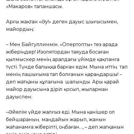
«Макаров» тапаншасы.
Арғы жақтан «Әу!» деген дауыс шығысымен,
майордың:
– Мен Байгуллинмін. «Опертопты» тез арада
жіберіңдер! Изолятордан таяуда босаған
қылмыскер менің аралдағы үйімде қақпанға
түсті. Түнде балыққа барған едім. Мына иттің тап
менің лашығыма тап болғанын қараңдаршы! –
деп жатқаны құлағына шалынды. Ары қарай
майор дауысына діріл қосып, жыларман
дауыспен:
–Әйелім үйде жалғыз еді. Мына қанішер ол
бейшараның маңдайын жарып, жанын
жаһанамға жіберіпті, оңбаған…, – деп жатқанын