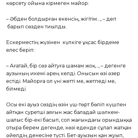
көрсету ойына кірмеген майор:
– Әбден болдырған екенсің, жігітім…, – деп
барып сөзден тиылды.
Ескерместің жүзінен күлкіге ұқсас бірдеме
елес беріп:
– Ағатай, бір сөз айтуға шамам жоқ…, – дегенге
аузының икемі әрең келді. Онысын өзі әзер
естіді. Майорға ол үні жетті ме, жетпеді ме,
білмеді.
Осы екі ауыз сөздің өзін үш-төрт бөліп күшпен
айтқан суретші аяғын жас баладай шәлкем-
шалыс бір-екі басып, сол жағындағы орындыққа
отыра берем дегенде, көзі еденде сұлап жатқан
әйелдің денесіне түсті. Бет-ауызын қан жуып,