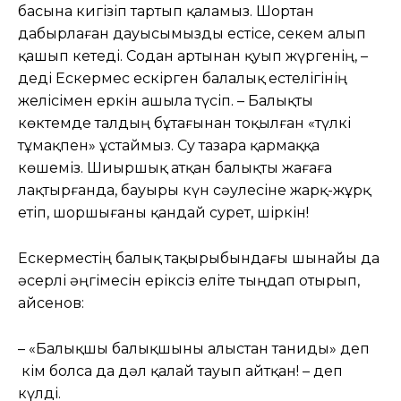
басына кигізіп тартып қаламыз. Шортан
дабырлаған дауысымызды естісе, секем алып
қашып кетеді. Содан артынан қуып жүргенің, –
деді Ескермес ескірген балалық естелігінің
желісімен еркін ашыла түсіп. – Балықты
көктемде талдың бұтағынан тоқылған «түлкі
тұмақпен» ұстаймыз. Су тазара қармаққа
көшеміз. Шиыршық атқан балықты жағаға
лақтырғанда, бауыры күн сәулесіне жарқ-жұрқ
етіп, шоршығаны қандай сурет, шіркін!
Ескерместің балық тақырыбындағы шынайы да
әсерлі әңгімесін еріксіз еліте тыңдап отырып,
Қайсенов:
– «Балықшы балықшыны алыстан таниды» деп
кім болса да дәл қалай тауып айтқан! – деп
күлді.