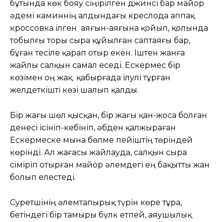
бұтында көк бояу сіңірілген джинсі бар майор
әдемі каминнің алдындағы креслода аппақ
кроссовка ілген аяғын-аяғына қойып, қолында
тобылғы торы сыра құйылған саптаяғы бар,
бұған тесіле қарап отыр екен. Іштен жанға
жайлы салқын самал еседі. Ескермес бір
көзімен оң жақ қабырғада ілулі тұрған
желдеткішті көзі шалып қалды.
Бір жағы шөл қысқан, бір жағы қан-жоса болған
денесі ісініп-кебініп, әбден қалжыраған
Ескермеске мына бөлме пейіштің төріндей
көрінді. Ал жағасы жайлауда, салқын сыра
сіміріп отырған майор әлемдегі ең бақытты жан
болып елестеді.
Суретшінің әлемтапырық түрін көре тұра,
бетіндегі бір тамыры бүлк етпей, аяушылық