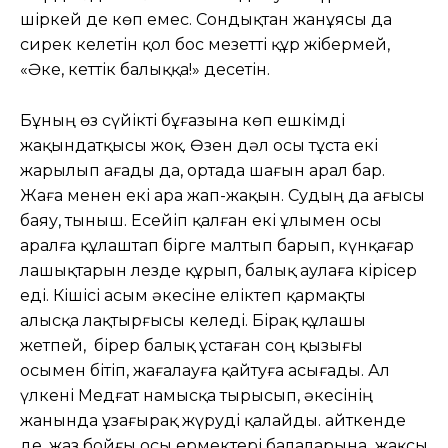
шіркей де көп емес. Сондықтан жанұясы да
сирек келетін қол бос мезетті құр жібермей,
«Әке, кеттік балыққа!» десетін.
Бұның өз сүйікті бұғазына көп ешкімді
жақындатқысы жоқ. Өзен дәл осы тұста екі
жарылып ағады да, ортада шағын арал бар.
Жаға менен екі ара жап-жақын. Судың да ағысы
баяу, тыныш. Есейіп қалған екі ұлымен осы
аралға құлаштап бірге малтып барып, күнқағар
лашықтарын лезде құрып, балық аулаға кірісер
еді. Кішісі Қасым әкесіне еліктеп қармақты
алысқа лақтырғысы келеді. Бірақ құлашы
жетпей, бірер балық ұстаған соң қызығы
осымен бітіп, жағалауға қайтуға асығады. Ал
үлкені Медғат намысқа тырысып, әкесінің
жанында ұзағырақ жүруді қалайды. Қайткенде
де, жаз бойғы осы ермектері балаларына жақсы