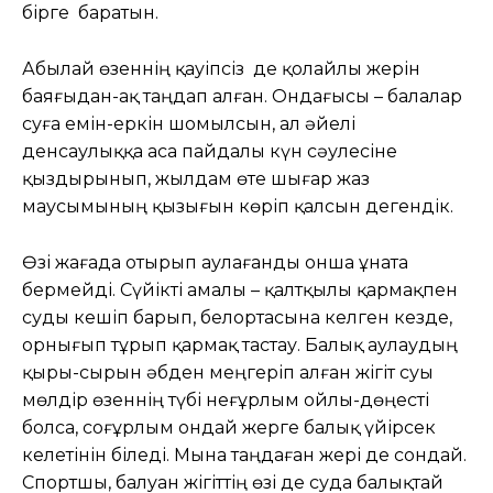
бірге баратын.
Абылай өзеннің қауіпсіз де қолайлы жерін
баяғыдан-ақ таңдап алған. Ондағысы – балалар
суға емін-еркін шомылсын, ал әйелі
денсаулыққа аса пайдалы күн сәулесіне
қыздырынып, жылдам өте шығар жаз
маусымының қызығын көріп қалсын дегендік.
Өзі жағада отырып аулағанды онша ұната
бермейді. Сүйікті амалы – қалтқылы қармақпен
суды кешіп барып, белортасына келген кезде,
орнығып тұрып қармақ тастау. Балық аулаудың
қыры-сырын әбден меңгеріп алған жігіт суы
мөлдір өзеннің түбі неғұрлым ойлы-дөңесті
болса, соғұрлым ондай жерге балық үйірсек
келетінін біледі. Мына таңдаған жері де сондай.
Спортшы, балуан жігіттің өзі де суда балықтай