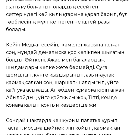
жаттығу болғанын олардың есейген
сәттеріндегі кей қылықтарына қарап барып, бұл
тәрбиесінің мүлт кетпегеніне іштей разы
болады.
Кейін Медғат есейіп, кәмелет жасына толған
соң, мұндай демалысқа қос көлікпен шығатын
болды. Өйткені, Ажар мен балалардың
шыдамдары көпке жете бермейді. Суға
шомылып, күнге қыздырынып, азын-аулақ
қармақ салған соң, шаршап-шалдығып, үйге
қайтуға асығады. Ал әбден құмарға кіріп алған
Абылайдың үйге қайтқысы жоқ. Тіпті, кейде
қонаға қалып қоятын кездері де жиі.
Сондай шақтарда кешқұрым палатка құрып
тастап, мосыға шәйнек іліп қойып, қармақтан