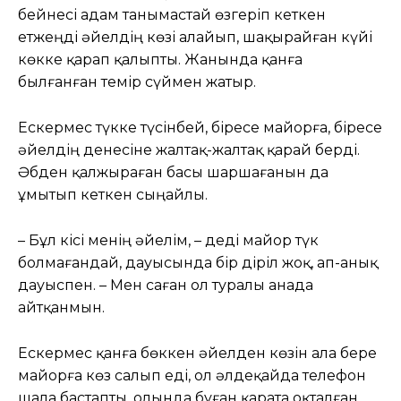
бейнесі адам танымастай өзгеріп кеткен
етжеңді әйелдің көзі алайып, шақырайған күйі
көкке қарап қалыпты. Жанында қанға
былғанған темір сүймен жатыр.
Ескермес түкке түсінбей, біресе майорға, біресе
әйелдің денесіне жалтақ-жалтақ қарай берді.
Әбден қалжыраған басы шаршағанын да
ұмытып кеткен сыңайлы.
– Бұл кісі менің әйелім, – деді майор түк
болмағандай, дауысында бір діріл жоқ, ап-анық
дауыспен. – Мен саған ол туралы анада
айтқанмын.
Ескермес қанға бөккен әйелден көзін ала бере
майорға көз салып еді, ол әлдеқайда телефон
шала бастапты. Қолында бұған қарата оқталған