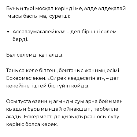
Бұның түрі мосқал көрінді ме, әлде әлдеқалай
мысы басты ма, суретші:
Ассалаумағалейкум! – деп бірінші сәлем
берді.
Бұл сәлемді құп алды.
Таныса келе білгені, бейтаныс жанның есімі
Ескермес екен. «Сирек кездесетін ат», – деп
көкейіне іштей бір түйіп қойды.
Осы тұста өзеннің ағынды суы арна бойымен
қыздың бұрымындай ойнақшып, тербетіле
ағады. Ескерместі де қызықтырған осы сұлу
көрініс болса керек.