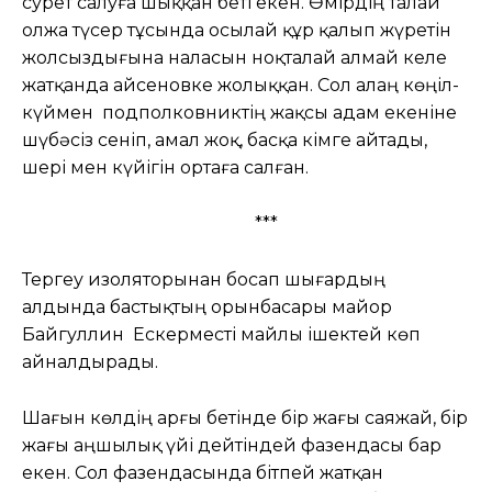
сурет салуға шыққан беті екен. Өмірдің талай
олжа түсер тұсында осылай құр қалып жүретін
жолсыздығына наласын ноқталай алмай келе
жатқанда Қайсеновке жолыққан. Сол алаң көңіл-
күймен подполковниктің жақсы адам екеніне
шүбәсіз сеніп, амал жоқ, басқа кімге айтады,
шері мен күйігін ортаға салған.
***
Тергеу изоляторынан босап шығардың
алдында бастықтың орынбасары майор
Байгуллин Ескерместі майлы ішектей көп
айналдырады.
Шағын көлдің арғы бетінде бір жағы саяжай, бір
жағы аңшылық үйі дейтіндей фазендасы бар
екен. Сол фазендасында бітпей жатқан