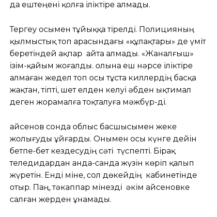
да ештеңені қолға іліктіре алмады.
Тергеу осымен тұйыққа тірелді. Полицияның
қылмыстық топ арасындағы «құлақтары» де үміт
беретіндей ақпар айта алмады. «Жаналғыш»
ізім-қайым жоғалды. Қолына еш нәрсе іліктіре
алмаған жедел топ осы тұста киллердің басқа
жақтан, тіпті, шет елден келуі әбден ықтимал
деген жорамалға тоқталуға мәжбүр-ді.
Қайсенов сонда облыс басшысымен жеке
жолығуды ұйғарды. Онымен осы күнге дейін
бетпе-бет кездесудің сәті түспепті. Бірақ
теледидардан анда-санда жүзін көріп қалып
жүретін. Енді міне, сол дөкейдің кабинетінде
отыр. Паң, тәкаппар мінезді әкім Қайсеновке
салған жерден ұнамады.