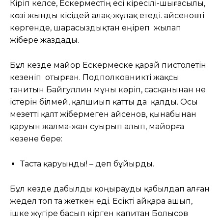
Кіріп келсе, Ескерместің есі кіресілі-шығасылы,
көзі жынды кісідей алақ-жұлақ етеді. Қайсеновті
көргенде, шарасыздықтан еңіреп жылап
жібере жаздады.
Бұл кезде майор Ескермеске қарай пистолетін
кезеніп отырған. Подполковникті жақсы
танитын Байгуллин мұны көріп, сасқанынан не
істерін білмей, қалшиып қатты да қалды. Осы
мезетті қалт жібермеген Қайсенов, қынабынан
қаруын жалма-жан суырып алып, майорға
кезене бере:
Таста қаруыңды! – деп бұйырды.
Бұл кезде дабылды қоңырауды қабылдап алған
жедел топ та жеткен еді. Есікті айқара ашып,
ішке жүгіре басып кірген капитан Болысов