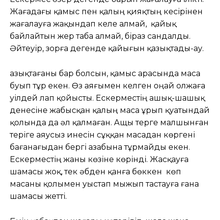
Жағадағы қамыс пен қалың қияқтың кесірінен
жағалауға жақындап келе алмай, қайық
байлайтын жер таба алмай, біраз сандалды.
Әйтеуір, зорға дегенде қайығын қазықтады-ау.
Қазықтағаны бар болсын, қамыс арасында маса
буып тұр екен. Өз аяғымен келген оңай олжаға
уілдей лап қойысты. Ескерместің ашық-шашық
денесіне жабысқан қалың маса ұрып қуатындай
қолында да әл қалмаған. Ащы терге малшынған
теріге аяусыз инесін сұққан масадан көргені
бағанағыдан бергі азабына тұрмайды екен.
Ескерместің жаны көзіне көрінді. Жасқауға
шамасы жоқ, тек әбден қанға бөккен көп
масаны қолымен уыстап мыжып тастауға ғана
шамасы жетті.