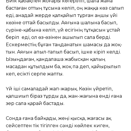
Биік қабақпен жоғары көтеріліп, шала жана
бастаған оттың тұсына келіп, оң жаққа көз салып
еді, анадай жерде қалқайып тұрған аңшы үйі
көзіне оттай басылды. Аяғына шалына басып,
сүріне-қабына келіп, үй есігінің тұтқасын ұстай
беріп еді, ол өз-өзінен ашылып сала берді.
Ескерместің бұған таңданатын шамасы да жоқ-
тын. Аяғын апыл-тапыл басып, ішке кіріп келді.
Ызыңдаған, қандалаша жабысқан қалың
масадан құтылдым ба, жоқ па деп, қайырылып
кеп, есікті серпе жапты.
Үй іші самаладай жап-жарық. Көзін үйретіп,
қалшиып біраз тұрды да, жан-жағына енді ғана
зер сала қарай бастады.
Сонда ғана байқады, жеңі қысқа, жағасы ақ
сейсептен тік тігілген сәнді көйлек киген,