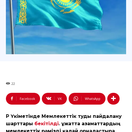
22
Facebook
VK
WhatsApp
ҚР Үкіметінде Мемлекеттік туды пайдалану
шарттары
бекітілді
. Құжатта азаматтардың
мемлекеттік рәмізді қалай орналастыра