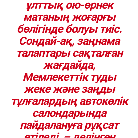
ұлттық ою-өрнек
матаның жоғарғы
бөлігінде болуы тиіс.
Сондай-ақ, заңнама
талаптары сақталған
жағдайда,
Мемлекеттік туды
жеке және заңды
тұлғалардың автокөлік
салондарында
пайдалануға рұқсат
етіледі, – делінген