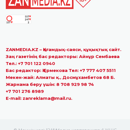
ZANMEDIA.KZ – Қоғамдық-саяси, құқықтық сайт.
Заң газетінің бас редакторы: Айнұр Сембаева
Тел.: +7 701 122 0940
Бас редактор: Қ.Ермекова Тел: +7 777 407 5511
Мекен-жай: Алматы қ., Досмұхамбетов 68 Б.
Жарнама беру үшін: 8 708 929 98 74
+7 701 276 8989
E-mail: zanreklama@mail.ru.