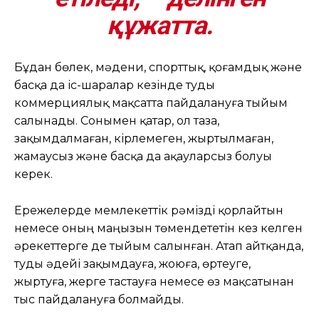
құжатта.
Бұдан бөлек, мәдени, спорттық, қоғамдық және
басқа да іс-шаралар кезінде туды
коммерциялық мақсатта пайдалануға тыйым
салынады. Сонымен қатар, ол таза,
зақымдалмаған, кірлемеген, жыртылмаған,
жамаусыз және басқа да ақауларсыз болуы
керек.
Ережелерде мемлекеттік рәмізді қорлайтын
немесе оның маңызын төмендететін кез келген
әрекеттерге де тыйым салынған. Атап айтқанда,
туды әдейі зақымдауға, жоюға, өртеуге,
жыртуға, жерге тастауға немесе өз мақсатынан
тыс пайдалануға болмайды.