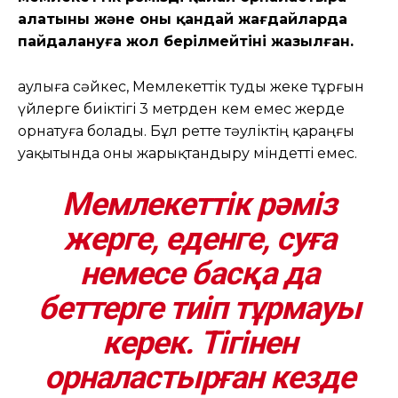
алатыны және оны қандай жағдайларда
пайдалануға жол берілмейтіні жазылған.
Қаулыға сәйкес, Мемлекеттік туды жеке тұрғын
үйлерге биіктігі 3 метрден кем емес жерде
орнатуға болады. Бұл ретте тәуліктің қараңғы
уақытында оны жарықтандыру міндетті емес.
Мемлекеттік рәміз
жерге, еденге, суға
немесе басқа да
беттерге тиіп тұрмауы
керек. Тігінен
орналастырған кезде