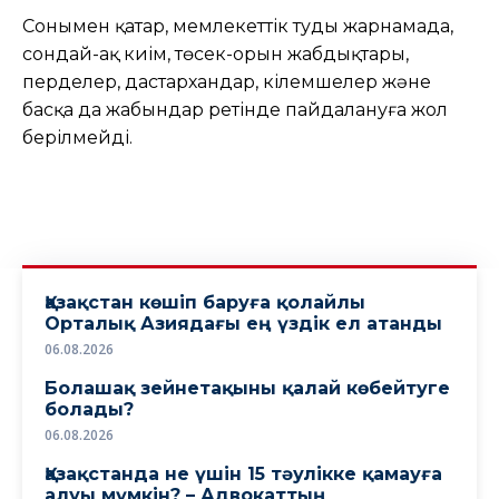
Сонымен қатар, мемлекеттік туды жарнамада,
сондай-ақ киім, төсек-орын жабдықтары,
перделер, дастархандар, кілемшелер және
басқа да жабындар ретінде пайдалануға жол
берілмейді.
Қазақстан көшіп баруға қолайлы
Орталық Азиядағы ең үздік ел атанды
06.08.2026
Болашақ зейнетақыны қалай көбейтуге
болады?
06.08.2026
Қазақстанда не үшін 15 тәулікке қамауға
алуы мүмкін? – Адвокаттың