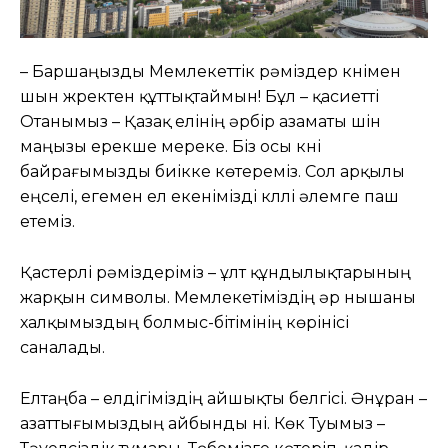
– Баршаңызды Мемлекеттік рәміздер күнімен
шын жүректен құттықтаймын! Бұл – қасиетті
Отанымыз – Қазақ елінің әрбір азаматы үшін
маңызы ерекше мереке. Біз осы күні
байрағымызды биікке көтереміз. Сол арқылы
еңселі, егемен ел екенімізді күллі әлемге паш
етеміз.
Қастерлі рәміздеріміз – ұлт құндылықтарының
жарқын символы. Мемлекетіміздің әр нышаны
халқымыздың болмыс-бітімінің көрінісі
саналады.
Елтаңба – елдігіміздің айшықты белгісі. Әнұран –
азаттығымыздың айбынды үні. Көк Туымыз –