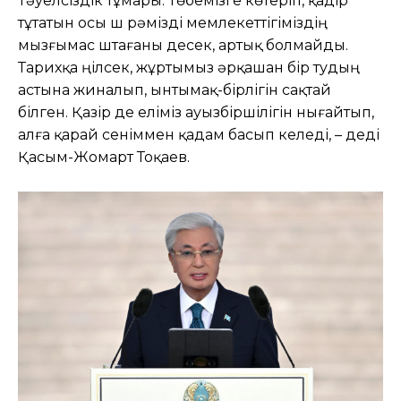
Тәуелсіздік тұмары. Төбемізге көтеріп, қадір
тұтатын осы үш рәмізді мемлекеттігіміздің
мызғымас үштағаны десек, артық болмайды.
Тарихқа үңілсек, жұртымыз әрқашан бір тудың
астына жиналып, ынтымақ-бірлігін сақтай
білген. Қазір де еліміз ауызбіршілігін нығайтып,
алға қарай сеніммен қадам басып келеді, – деді
Қасым-Жомарт Тоқаев.