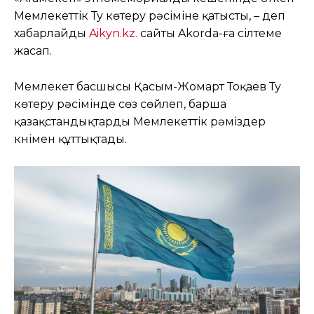
Мемлекеттік Ту көтеру рәсіміне қатысты, – деп
хабарлайды
Aikyn.kz.
сайты Akorda-ға сілтеме
жасап.
Мемлекет басшысы Қасым-Жомарт Тоқаев Ту
көтеру рәсімінде сөз сөйлеп, барша
қазақстандықтарды Мемлекеттік рәміздер
күнімен құттықтады.