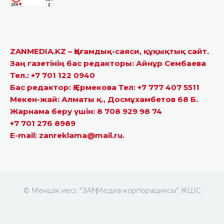
ZANMEDIA.KZ – Қоғамдық-саяси, құқықтық сайт.
Заң газетінің бас редакторы: Айнұр Сембаева
Тел.: +7 701 122 0940
Бас редактор: Қ.Ермекова Тел: +7 777 407 5511
Мекен-жай: Алматы қ., Досмұхамбетов 68 Б.
Жарнама беру үшін: 8 708 929 98 74
+7 701 276 8989
E-mail: zanreklama@mail.ru.
© Меншік иесі: "ЗАҢ" Медиа-корпорациясы" ЖШС