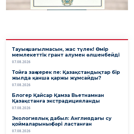
Тауың шағылмасын, жас түлек! Өмiр
мемлекеттiк грант алумен өлшенбейдi
07.08.2026
Тойға заң керек пе: Қазақстандықтар бір
жылда қанша қаржы жұмсайды?
07.08.2026
Блогер Қайсар Қамза Вьетнамнан
Қазақстанға экстрадицияланды
07.08.2026
Экологиялық дабыл: Англиядағы су
қоймаларының бәрі ластанған
07.08.2026