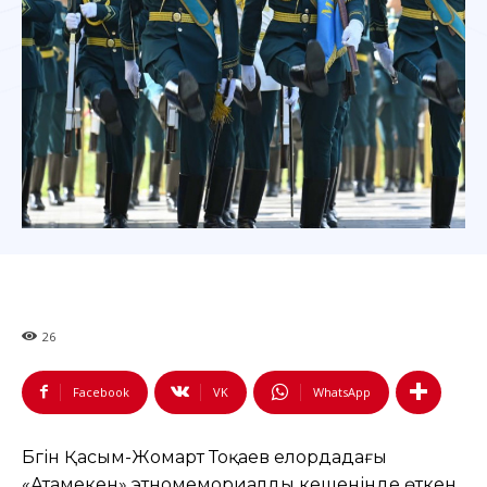
26
Facebook
VK
WhatsApp
Бүгін Қасым-Жомарт Тоқаев елордадағы
«Атамекен» этномемориалды кешенінде өткен