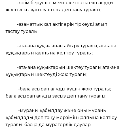
-өнім берушіні мемлекеттік сатып алудың
жосықсыз қатысушысы деп тану туралы;
-азаматтық хал актілерін тіркеуді алып
тастау туралы;
-ата-ана құқығынан айыру туралы, ата-ана
құқықтарын қалпына келтіру туралы;
-ата-ана құқықтарын шектеу туралы;ата-ана
құқықтарын шектеуді жою туралы;
-бала асырап алудың күшін жою туралы;
бала асырап алуды заңсыз деп тану туралы;
-мұраны қабылдау және оны мұраны
қабылдады деп тану мерзімін қалпына келтіру
туралы, басқа да мұрагерлік даулар;