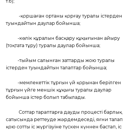
т.б);
-қоршаған ортаны қорғау туралы істерден
туындайтын даулар бойынша;
-көлік құралын басқару құқығынан айыру
(тоқтата тұру) туралы даулар бойынша;
-тыйым салынған заттарды жою туралы
істерден туындайтын талаптар бойынша;
-мемлекеттік тұрғын үй қорынан берілген
тұрғын үйге меншік құқығы туралы даулар
бойынша істер болып табылады.
Соттар тараптарға дауды процестің барлық
сатысында реттеуде жәрдемдеседі, яғни талап
қою соттың іс жүргізуіне түскен күннен бастап, іс