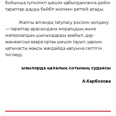
бойынша түпкілікті шешім қабылданғанға дейін
тараптар дауды бейбіт жолмен реттей алады.
Жалпы алғанда, татуласу рәсімін қолдану
— тараптар арасындағы моральдық және
материалдық шығындардың азайып, дау-
жанжалсыз өзара ортақ шешім тауып, қарым-
қатынастың жақсы жағдайда қалуына септігін
тигізеді.
Қызылорда қалалық сотының судьясы
А.Карбозова