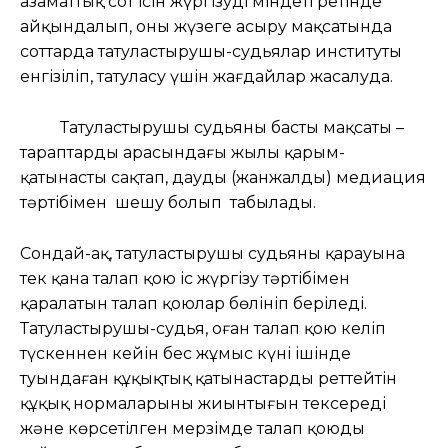
азаматтық сот ісін жүргізудің міндеті ретінде
айқындалып, оны жүзеге асыру мақсатында
соттарда татуластырушы-судьялар институты
енгізіліп, татуласу үшін жағдайлар жасалуда.
Татуластырушы судьяның басты мақсаты –
тараптардың арасындағы жылы қарым-
қатынасты сақтап, дауды (жанжалды) медиация
тәртібімен шешу болып табылады.
Сондай-ақ, татуластырушы судьяның қарауына
тек қана талап қою іс жүргізу тәртібімен
қаралатын талап қоюлар бөлініп беріледі.
Татуластырушы-судья, оған талап қою келіп
түскеннен кейін бес жұмыс күні ішінде
туындаған құқықтық қатынастарды реттейтін
құқық нормаларының жиынтығын тексереді
және көрсетілген мерзімде талап қоюды