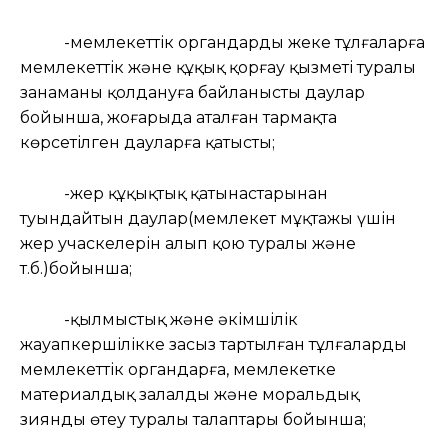
-мемлекеттік органдардың жеке тұлғаларға
мемлекеттік және құқық қорғау қызметі туралы
заңнаманы қолдануға байланысты даулар
бойынша, жоғарыда аталған тармақта
көрсетілген дауларға қатысты;
-жер құқықтық қатынастарынан
туындайтын даулар(мемлекет мұқтажы үшін
жер учаскелерін алып қою туралы және
т.б.)бойынша;
-қылмыстық және әкімшілік
жауапкершілікке заңсыз тартылған тұлғалардың
мемлекеттік органдарға, мемлекетке
материалдық залалды және моральдық
зиянды өтеу туралы талаптары бойынша;