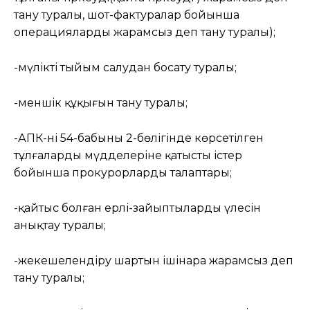
тану туралы, шот-фактуралар бойынша
операцияларды жарамсыз деп тану туралы);
-мүлікті тыйым салудан босату туралы;
-меншік құқығын тану туралы;
-АПК-нің 54-бабының 2-бөлігінде көрсетілген
тұлғалардың мүдделеріне қатысты істер
бойынша прокурорлардың талаптары;
-қайтыс болған ерлі-зайыптылардың үлесін
анықтау туралы;
-жекешелендіру шартын ішінара жарамсыз деп
тану туралы;