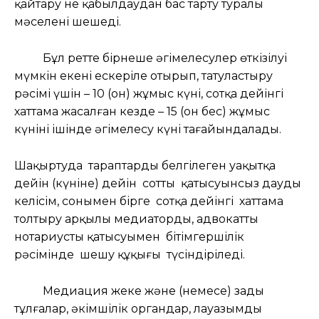
қайтару не қабылдаудан бас тарту туралы
мәселені шешеді.
Бұл ретте бірнеше әңгімелесулер өткізілуі
мүмкін екені ескеріле отырып, татуластыру
рәсімі үшін – 10 (он) жұмыс күні, сотқа дейінгі
хаттама жасалған кезде – 15 (он бес) жұмыс
күнінің ішінде әңгімелесу күні тағайындалады.
Шақыртуда тараптардың белгілеген уақытқа
дейін (күніне) дейін соттың қатысуынсыз дауды
келісім, сонымен бірге сотқа дейінгі хаттама
толтыру арқылы медиатордың, адвокаттың
нотариустың қатысуымен бітімгершілік
рәсімінде шешу құқығы түсіндіріледі.
Медиация жеке және (немесе) заңды
тұлғалар, әкімшілік органдар, лауазымды