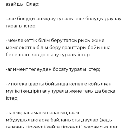
азайды. Олар:
-әке болуды анықтау туралы; әке болуды даулау
туралы істер;
-мемлекеттік білім беру тапсырысы және
мемлекеттік білім беру гранттары бойынша
берешекті өндіріп алу туралы істер;
-алимент төлеуден босату туралы істер;
-ипотека шарты бойынша кепілге қойылған
мүлікті өндіріп алу туралы және тағы да басқа
істер;
-салық заңнамасы саласындағы
мбұзушылықтарға байланысты даулар (заңды
тұлғаны тіркеуді(қайта тіркеуді ) жарамсыз деп