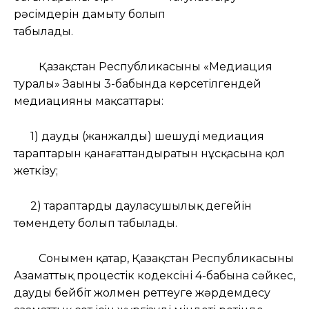
рәсімдерін дамыту болып
табылады.
Қазақстан Республикасының «Медиация
туралы» Заңының 3-бабында көрсетілгендей
медиацияның мақсаттары:
1) дауды (жанжалды) шешудің медиация
тараптарын қанағаттандыратын нұсқасына қол
жеткізу;
2) тараптардың дауласушылық деңгейін
төмендету болып табылады.
Сонымен қатар, Қазақстан Республикасының
Азаматтық процестік кодексінің 4-бабына сәйкес,
дауды бейбіт жолмен реттеуге жәрдемдесу