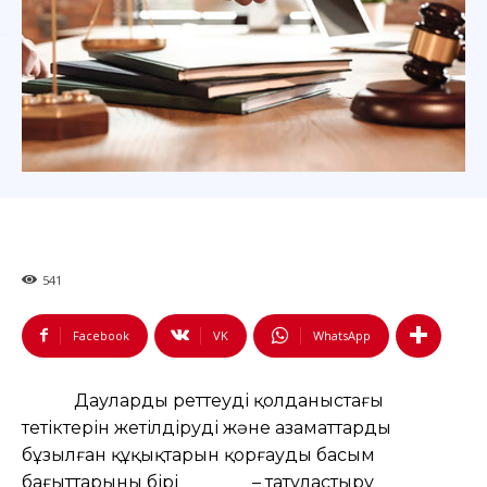
541
Facebook
VK
WhatsApp
Дауларды реттеудің қолданыстағы
тетіктерін жетілдірудің және азаматтардың
бұзылған құқықтарын қорғаудың басым
бағыттарының бірі – татуластыру