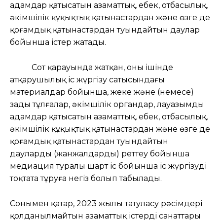
адамдар қатысатын азаматтық, еңбек, отбасылық,
әкімшілік құқықтық қатынастардан және өзге де
қоғамдық қатынастардан туындайтын даулар
бойынша істер жатады.
Сот қарауында жатқан, оның ішінде
атқарушылық іс жүргізу сатысындағы
материалдар бойынша, жеке және (немесе)
заңды тұлғалар, әкімшілік органдар, лауазымды
адамдар қатысатын азаматтық, еңбек, отбасылық,
әкімшілік құқықтық қатынастардан және өзге де
қоғамдық қатынастардан туындайтын
дауларды (жанжалдарды) реттеу бойынша
медиация туралы шарт іс бойынша іс жүргізуді
тоқтата тұруға негіз болып табылады.
Сонымен қатар, 2023 жылы татуласу рәсімдері
қолданылмайтын азаматтық істердің санаттары