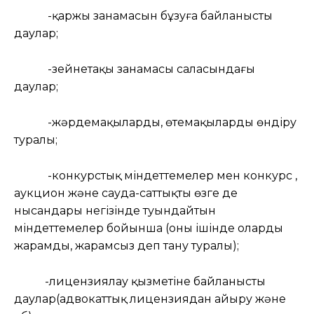
-қаржы заңнамасын бұзуға байланысты
даулар;
-зейнетақы заңнамасы саласындағы
даулар;
-жәрдемақыларды, өтемақыларды өндіру
туралы;
-конкурстық міндеттемелер мен конкурс ,
аукцион және сауда-саттықтың өзге де
нысандары негізінде туындайтын
міндеттемелер бойынша (оның ішінде олардың
жарамды, жарамсыз деп тану туралы);
-лицензиялау қызметіне байланысты
даулар(адвокаттық лицензиядан айыру және