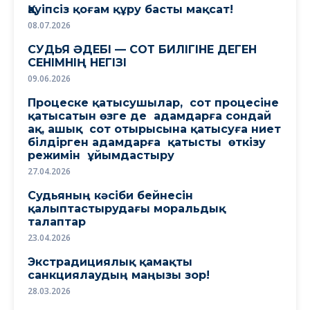
Қауіпсіз қоғам құру басты мақсат!
08.07.2026
СУДЬЯ ӘДЕБІ — СОТ БИЛІГІНЕ ДЕГЕН
СЕНІМНІҢ НЕГІЗІ
09.06.2026
Процеске қатысушылар, сот процесіне
қатысатын өзге де адамдарға сондай
ақ, ашық сот отырысына қатысуға ниет
білдірген адамдарға қатысты өткізу
режимін ұйымдастыру
27.04.2026
Судьяның кәсіби бейнесін
қалыптастырудағы моральдық
талаптар
23.04.2026
Экстрадициялық қамақты
санкциялаудың маңызы зор!
28.03.2026