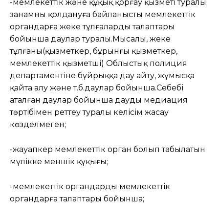
-мемлекеттік және құқық қорғау қызметі туралы
заңнамны қолдануға байланысты мемлекеттік
органдарға жеке тұлғалардың талаптары
бойынша даулар туралы.Мысалы, жеке
тұлғаның(қызметкер, бұрынғы қызметкер,
мемлекеттік қызметші) Облыстық полиция
департаментіне бұйрыққа дау айту, жұмысқа
қайта алу және т.б.даулар бойынша.Себебі
аталған даулар бойынша дауды медиация
тәртібімен реттеу туралы келісім жасау
көзделмеген;
-жауапкер мемлекеттік орган болып табылатын
мүлікке меншік құқығы;
-мемлекеттік органдардың мемлекеттік
органдарға талаптары бойынша;