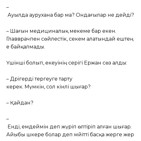
–
Ауылда аурухана бар ма? Ондағылар не дейді?
– Шағын медициналық мекеме бар екен.
Главврачпен сөйлестік, секем алатындай ештең
е байқалмады.
Үшінші болып, екеуінің серігі Ержан сөз алды:
– Дәрігерді тергеуге тарту
керек. Мүмкін, сол кінәлі шығар?
– Қайдан?
–
Енді, емдеймін деп жүріп өлтіріп алған шығар.
Айыбы әшкере болар деп мәйітті басқа жерге жер