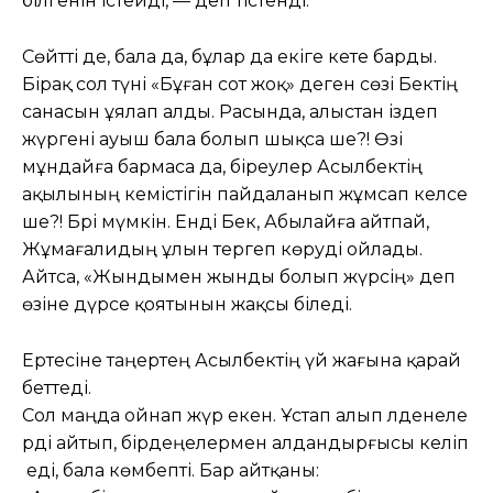
білгенін істейді, — деп тістенді.
Сөйтті де, бала да, бұлар да екіге кете барды.
Бірақ сол түні «Бұған сот жоқ» деген сөзі Бектің
санасын ұялап алды. Расында, алыстан іздеп
жүргені ауыш бала болып шықса ше?! Өзі
мұндайға бармаса да, біреулер Асылбектің
ақылының кемістігін пайдаланып жұмсап келсе
ше?! Бәрі мүмкін. Енді Бек, Абылайға айтпай,
Жұмағалидың ұлын тергеп көруді ойлады.
Айтса, «Жындымен жынды болып жүрсің» деп
өзіне дүрсе қоятынын жақсы біледі.
Ертесіне таңертең Асылбектің үй жағына қарай
беттеді.
Сол маңда ойнап жүр екен. Ұстап алып әлденеле
рді айтып, бірдеңелермен алдандырғысы келіп
еді, бала көмбепті. Бар айтқаны: