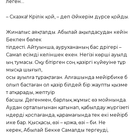
леген…
– Сказка! Кәрілік қой, – деп Әйкерім дүрсе қойды.
Жиналыс аяқталды. Абылай ақылдасудан кейін
Бекпен бөлек
тілдесті. Айтуынша, аурухананың бас дәрігері –
Самал есімді келіншек екен. Негізі көрші ауылд
ың тумасы. Оқу бітірген соң қазіргі күйеуіне тұр
мысқа шығып,
осы ауылға тұрақтаған. Алғашында мейірбике б
олып бастаған ол қазір білдей бір жаупты қызме
т атқарады, әжептәуір
басшы. Дегенмен, барлық жұмыс өз мойнында.
Аудан орталығынан қатынап, қабылдау жүргізеті
ндерді қоспағанда, қарамағында тек екі мейірб
ике бар. Қысқасы, өзі – қожа, өзі – би. Не
керек, Абылай Бекке Самалды тергеуді,