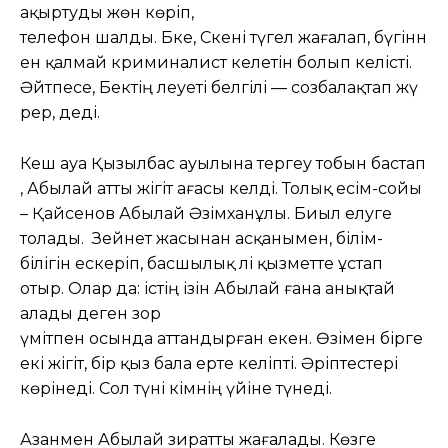
ақыртуды жөн көріп,
телефон шалды. Бәке, Сәкені түгел жағалап, бүгінн
ен қалмай криминалист келетін болып келісті.
Әйтпесе, Бектің әлеуеті белгілі — созбалақтап жү
рер, деді.
Кеш ауа Қызылбас ауылына тергеу тобын бастап
, Абылай атты жігіт ағасы келді. Толық есім-сойы
– Қайсенов Абылай Әзімханұлы. Биыл елуге
толады. Зейнет жасынан асқанымен, білім-
білігін ескеріп, басшылық әлі қызметте ұстап
отыр. Олар да: істің ізін Абылай ғана анықтай
алады деген зор
үмітпен осында аттандырған екен. Өзімен бірге
екі жігіт, бір қыз бала ерте келіпті. Әріптестері
көрінеді. Сол түні әкімнің үйіне түнеді.
Азанмен Абылай зиратты жағалады. Көзге