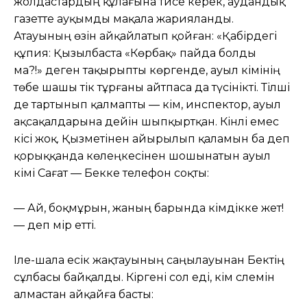
жолдастардың құлағына тисе керек, аудандық
газетте ауқымды мақала жарияланды.
Атауының өзін айқайлатып қойған: «Қабірдегі
құпия: Қызылбаста «Көрбақ» пайда болды
ма?!» деген тақырыпты көргенде, ауыл әкімінің
төбе шашы тік тұрғаны айтпаса да түсінікті. Тілші
де тартынып қалмапты — әкім, инспектор, ауыл
ақсақалдарына дейін шыпқыртқан. Кінәлі емес
кісі жоқ. Қызметінен айырылып қаламын ба деп
қорыққанда көлеңкесінен шошынатын ауыл
әкімі Сағат — Бекке телефон соқты:
— Ай, боқмұрын, жаның барында әкімдікке жет!
— деп әмір етті.
Іле-шала есік жақтауының саңылауынан Бектің
сұлбасы байқалды. Кіргені сол еді, әкім сәлемін
алмастан айқайға басты: