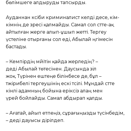
бөлімшеге алдыруды тапсырды.
Ауданнан кәсіби криминалист келді десе, кім-
кімнің де зәресі қалмайды. Самал сол сәтте-ақ
айтылған жерге алып-ұшып жетті. Тергеу
үстеліне отырғаны сол еді, Абылай әңгімесін
бастады.
– Кемпірдің мәйітін қайда жерледің? –
деді Абылай төтесінен. Даусында зіл
жоқ. Түрінен ештеңе білінбесе де, бұл –
тәжірибелі тергеушінің ескі тәсілі. Мұндай сәтте
кінәлі адамның бойына еріксіз алаң мен
үрей бойлайды. Самал абдырап қалды.
– Ағатай, айып етпеңіз, сұрағыңызды түсінбедім,
– деді дауысы дірілдеп.