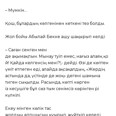
– Мүмкін…
Қош, бұлардың келгенінен кеткені тез болды.
Жол бойы Абылай Бекке ашу шақырып келді:
– Саған сенген мен
де ақымақпын. Мынау тәуіп емес, нағыз алаяқ қо
й! Қайда әкелгенсің мені?!,- дейді. Өзі де көптен
үміт етпеген еді, алайда ақсақалдың, «Жердің
астында да, үстінде де жоқ» дегені шамына
тиген сықылды. Расында, көпті көрген
із кесушіге бұл сөз тым сенімсіз көрінген әрі
күлкілі.
Екеу мінген көлік тас
жолдың аппшысын қуырып, жүйткіп келеді.