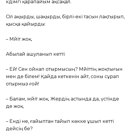
кәдімгі қарапайым ақсақал.
Ол ақырды, шақырды, бірлі-екі тасын лақтырып,
қысқа қайырды:
– Мәйіт жоқ.
Абылай ашуланып кетті:
– Ей! Сен ойнап отырмысың? Мәйіттің жоқтығын
мен де білем! Қайда кеткенін айт, соны сұрап
отырмыз ғой!
– Балам, мәйіт жоқ. Жердің астында да, үстінде
де жоқ.
– Енді не, ғайыптан тайып көкке ұшып кетті
дейсің бе?