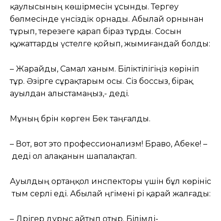
қаулысының көшірмесін ұсынды. Тергеу
бөлмесінде үнсіздік орнады. Абылай орнынан
тұрып, терезеге қарап біраз тұрды. Сосын
құжаттарды үстелге қойып, жымиғандай болды:
– Жарайды, Самал ханым. Біліктілігіңіз көрініп
тұр. Әзірге сұрақтарым осы. Сіз боссыз, бірақ
ауылдан алыстамаңыз,- деді.
Мұның бәрін көрген Бек таңғалды.
– Вот, вот это профессионализм! Браво, Абеке! –
деді ол алақанын шапалақтап.
Ауылдың ортаңқол инспекторы үшін бұл көрініс
тым әсерлі еді. Абылай әңгімені әрі қарай жалғады:
– Дәрігер дұрыс айтып отыр. Білімді-