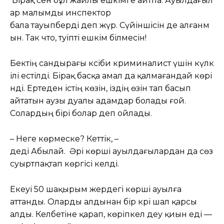
Бірақ сен бұл жайлы ешкімге айтпа. Ауылдағыл
ар малымды инспектор
бала тауыпберді деп жүр. Сүйіншісін де алғанм
ын. Так что, тәуіпті ешкім білмесін!
Бектің сандырағы кәсіби криминалист үшін күлк
ілі естілді. Бірақ басқа амал да қалмағандай көрі
нді. Ертеден істің көзін, іздің өзін тап басып
айтатын аузы дуалы адамдар болады ғой.
Солардың бірі болар деп ойлады.
– Неге көрмеске? Кеттік, –
деді Абылай. Әрі көрші ауылдағылардан да сөз
суыртпақтап көргісі келді.
Екеуі 50 шақырым жердегі көрші ауылға
аттанды. Оларды алдынан бір кәрі шал қарсы
алды. Келбетіне қарап, көріпкел деу қиын еді —