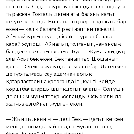
шығыпты. Содан жүргізуші жолдас кілт тоқтауға
тырысқан. Тоқтады деген аты, баланы қағып
кетуге сәл қалды. Бишараның көрер қызығы бар
екен — көлік балаға бір елі жетпей тежелді.
Абылай ырғып түсіп, сілейіп тұрған балаға
қарай жүгірді… Айналып, толғанып, «амансың
ба» дегенге салып жатыр. Бұл — Жұмағалидың
ұлы Асылбек екен. Бек танып тұр. Шошынып
қалған. Оның ақылында кемістігі бар. Дегенмен
де түр-тұлғасы сау адамнан артық.
Қатарластарына қарағанда ірі, күшті. Кейде
көрші балаларды шыпқыртып алатын. Сол үшін
де ешкім мұны топқа қоспайды. Осы жолы да
жалғыз өзі ойнап жүрген екен.
— Жынды, әкеңнің! — деді Бек. — Қағып кетсең,
менің сорымды қайнатады. Бұған сот жоқ,