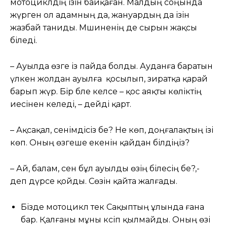
мотоциклдің ізін байқаған. Малдың соңында
жүрген ол адамның да, жануардың да ізін
жазбай таниды. Мәшиненің де сырын жақсы
біледі.
– Ауылда өзге із пайда болды. Ауданға баратын
үлкен жолдан ауылға қосылып, зиратқа қарай
барып жүр. Бір бәле келсе – қос аяқты көліктің
иесінен келеді, – дейді қарт.
– Ақсақал, сенімдісіз бе? Не көп, доңғалақтың ізі
көп. Оның өзгеше екенін қайдан білдіңіз?
– Ай, балам, сен бұл ауылды өзің білесің бе?,-
деп дүрсе қойды. Cөзін қайта жалғады.
Бізде мотоцикл тек Сақыптың ұлында ғана
бар. Қалғаны мұны кәсіп қылмайды. Оның өзі