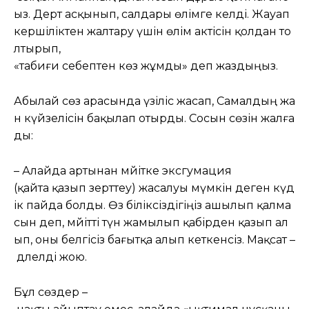
ыз. Дерт асқынып, салдары өлімге әкелді. Жауап
кершіліктен жалтару үшін өлім актісін қолдан то
лтырып,
«табиғи себептен көз жұмды» деп жаздыңыз.
Абылай сөз арасында үзіліс жасап, Самалдың жа
н күйзелісін бақылап отырды. Сосын сөзін жалға
ды:
– Алайда артынан мәйітке эксгумация
(қайта қазып зерттеу) жасалуы мүмкін деген күд
ік пайда болды. Өз біліксіздігіңіз ашылып қалма
сын деп, мәйітті түн жамылып қабірден қазып ал
ып, оны белгісіз бағытқа алып кеткенсіз. Мақсат –
дәлелді жою.
Бұл сөздер –