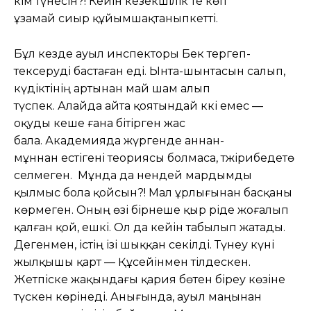
кім түнесін?! Кейін кезекшілік те көп
ұзамай сиыр құйымшақтаныпкетті.
Бұл кезде ауыл инспекторы Бек тергеп-
тексеруді бастаған еді. Ынта-шынтасын салып,
күдіктінің артынан май шам алып
түспек. Алайда айта қоятындай әккі емес —
оқуды кеше ғана бітірген жас
бала. Академияда жүргенде аннан-
мұннан естігені теориясы болмаса, тәжірибедетө
селмеген. Мұнда да нендей мардымды
қылмыс бола қойсын?! Мал ұрлығынан басқаны
көрмеген. Оның өзі бірнеше қыр әріде жоғалып
қалған қой, ешкі. Ол да кейін табылып жатады.
Дегенмен, істің ізі шыққан секілді. Түнеу күні
жылқышы қарт — Құсейінмен тілдескен.
Жетпіске жақындағы қария бөтен біреу көзіне
түскен көрінеді. Анығында, ауыл маңынан