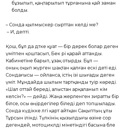
бұзылып, қаңтарылып тұрғанына қай заман
болды.
– Сонда қылмыскер сырттан келді ме?
– Иә, депті.
Қош, бұл да дәтке қуат — бір дерек болар деген
үмітпен қоштасып, Бек әрі қарай аттанды.
Кабинетіне барып, ұзақ отырды. Бұл —
оның оқып жүрген шақтан қалған ескі әдеті еді.
Сондағысы — ойланса, істің ізі шығады деген
үміт. Мұндайда шылым тартқанды тәуір көреді.
«Шал оттай береді, алыстан арқаланып кім
келсін?» — дейді. Жаңа жерленген зиратты бір
білсе, осы өңірдегілер біледі деп топшылады.
Сонда күдікке әлгі қарт айтқан Сақыптың ұлы
Тұрсын ілінді. Түлкінің қызылдығы өзіне сор
дегендей, мотоциклді мінетіндігі басына бәле