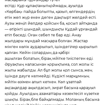
естіді. Құр құлақтаныпқоймады, ауылда
«Көрбақ» пайда болыпты, қазып, өлгендердің
етін жеп жүр екен деген дақпырт желдей есті.
Аузы жеңіл әйелдер қойсын ба, қосып айтқанда
— өтірікті шындай, шындықты Құдай ұрғандай
етіп бөседі. Оған себеп те бар еді. Анау
жылдары мұндай масқара болған. Жастар
мінген көлік аударылып, ішіндегілер қырылып
қалған. Кейін солардың да қабірі
ашылған болатын, бірақ мәйітке тиіспеген еді.
Әруақтың наласынан қорықтыма, сол жолы іс
жылы жабылды. Ал бұл жолы қол сынса, жең
ішінде деуге келмейді. Күдікті марқұмның
мәйітін өзімен алып кеткен. Көп ұзатпай
ақсақалдар ақылдасып, зират басына қарауыл
қойды. Ауылдың азаматтары кезектесіп күзетке
шықты. Бірақ бәле байқалмады. Моланың басына