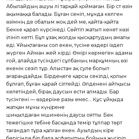
Абылайдың ашуы әлі тарқай қоймаған. Бір сәт өзін
ақымаққа балады. Бұған сеніп, мұнда келген
өзімнің де обалым жоқ дей ме, қайта-қайта
Бекке қарап күрсінеді. Сөйтіп жатып кенет көзі
ілініп кетті. Бұл ұзақ жолды қысқартудың амалы
еді. Ұйықтағаны сол екен, түсіне өздері іздеп
жүрген Айман әжей кірді. Өмірі көрмеген адамы
ғой, алайда түсіндегі сұлбаның марқұмның өзі
екенін сезіп тұр. Алыстан ақ сәуле болып
ағараңдайды. Бірдеңеге қарсы секілді, қолын
бұлғап, бұған қарай сілтейді. Әлденені айтқысы
келетіндей, бірақ даусын ести алмады. Бар
түсінгені — өздеріне разы емес… Құс ұйқыда
жатқан мұны күңірене
шиқылдаған мәшиненің даусы оятты. Бек
тежегішке тебіне басқанда темір тұлпар төрт
тағандап тұра қалған екен. Ауылдың кіре
берісінде бір бала асфальттың бойына жүгіріп