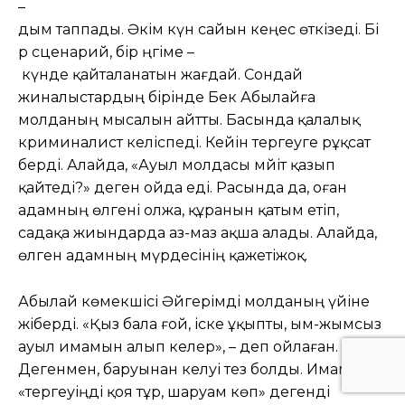
–
дым таппады. Әкім күн сайын кеңес өткізеді. Бі
р сценарий, бір әңгіме –
күнде қайталанатын жағдай. Сондай
жиналыстардың бірінде Бек Абылайға
молданың мысалын айтты. Басында қалалық
криминалист келіспеді. Кейін тергеуге рұқсат
берді. Алайда, «Ауыл молдасы мәйіт қазып
қайтеді?» деген ойда еді. Расында да, оған
адамның өлгені олжа, құранын қатым етіп,
садақа жиындарда аз-маз ақша алады. Алайда,
өлген адамның мүрдесінің қажетіжоқ.
Абылай көмекшісі Әйгерімді молданың үйіне
жіберді. «Қыз бала ғой, іске ұқыпты, ым-жымсыз
ауыл имамын алып келер», – деп ойлаған.
Дегенмен, баруынан келуі тез болды. Имам
«тергеуіңді қоя тұр, шаруам көп» дегенді