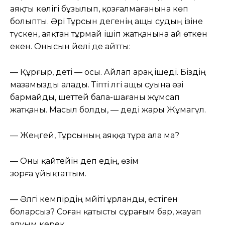
аяқты көлігі бұзылып, қозғалмағанына көп
болыпты. Әрі Тұрсын дегенің ащы судың ізіне
түскен, аяқтан тұрмай ішіп жатқанына ай өткен
екен. Онысын әйелі де айтты:
— Құрғыр, әдеті — осы. Айлап арақ ішеді. Біздің
мазамызды алады. Тіпті әлгі ащы суына өзі
бармайды, шеттей бала-шағаны жұмсап
жатқаны. Масыл болды, — деді жары Жұмагүл.
— Жеңгей, Тұрсының аяққа тұра ала ма?
— Оны қайтейін деп едің, өзім
зорға ұйықтаттым.
— Әлгі кемпірдің мәйіті ұрланды, естіген
боларсыз? Соған қатысты сұрағым бар, жауап
алуым керек.