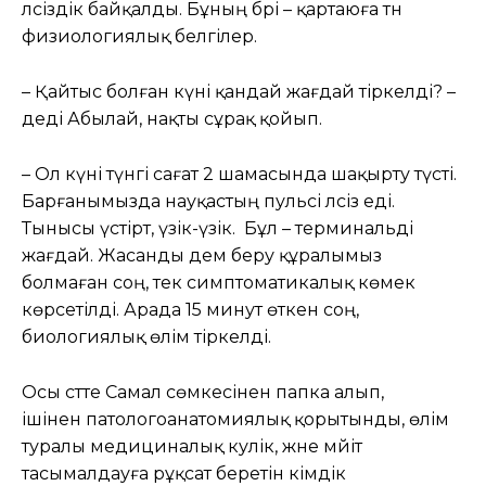
әлсіздік байқалды. Бұның бәрі – қартаюға тән
физиологиялық белгілер.
– Қайтыс болған күні қандай жағдай тіркелді? –
деді Абылай, нақты сұрақ қойып.
– Ол күні түнгі сағат 2 шамасында шақырту түсті.
Барғанымызда науқастың пульсі әлсіз еді.
Тынысы үстірт, үзік-үзік. Бұл – терминальді
жағдай. Жасанды дем беру құралымыз
болмаған соң, тек симптоматикалық көмек
көрсетілді. Арада 15 минут өткен соң,
биологиялық өлім тіркелді.
Осы сәтте Самал сөмкесінен папка алып,
ішінен патологоанатомиялық қорытынды, өлім
туралы медициналық куәлік, және мәйіт
тасымалдауға рұқсат беретін әкімдік