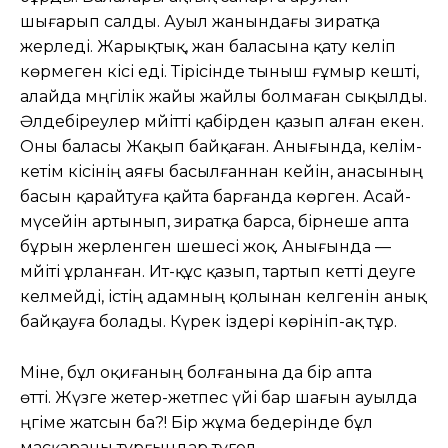
шығарып салды. Ауыл жанындағы зиратқа
жерледі. Жарықтық, жан баласына қату келіп
көрмеген кісі еді. Тірісінде тыныш ғұмыр кешті,
алайда мәңгілік жайы жайлы болмаған сықылды.
Әлдебіреулер мәйітті қабірден қазып алған екен.
Оны баласы Жақып байқаған. Анығында, келім-
кетім кісінің аяғы басылғаннан кейін, анасының
басын қарайтуға қайта барғанда көрген. Асай-
мүсейін артынып, зиратқа барса, бірнеше апта
бұрын жерленген шешесі жоқ. Анығында —
мәйіті ұрланған. Ит-құс қазып, тартып кетті деуге
келмейді, істің адамның қолынан келгенін анық
байқауға болады. Күрек іздері көрініп-ақ тұр.
Міне, бұл оқиғаның болғанына да бір апта
өтті. Жүзге жетер-жетпес үйі бар шағын ауылда
әңгіме жатсын ба?! Бір жұма бедерінде бұл
масқараны тұрғындар түгел