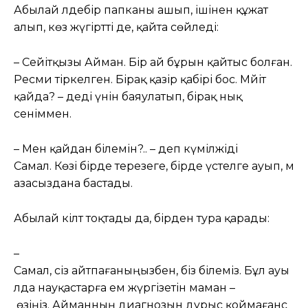
Абылай әлдебір папканы ашып, ішінен құжат
алып, көз жүгіртті де, қайта сөйледі:
– Сейітқызы Айман. Бір ай бұрын қайтыс болған.
Ресми тіркелген. Бірақ қазір қабірі бос. Мәйіт
қайда? – деді үнін баяулатып, бірақ нық
сеніммен.
– Мен қайдан білемін?.. – деп күмілжіді
Самал. Көзі бірде терезеге, бірде үстелге ауып, м
азасыздана бастады.
Абылай кілт тоқтады да, бірден тура қарады:
–
Самал, сіз айтпағаныңызбен, біз білеміз. Бұл ауы
лда науқастарға ем жүргізетін маман –
өзіңіз. Айманның диагнозын дұрыс қоймағанс