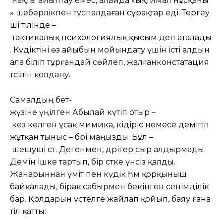
нақты айыптау емес, алайда «ықтимал нұсқаны
» шеберлікпен тұспалдаған сұрақтар еді. Тергеу
ші тілінде –
тактикалық психологиялық қысым деп аталады
. Күдіктіні өз айыбын мойындату үшін істі алдын
ала біліп тұрғандай сөйлеп, жалғанконстатация
тәсілін қолдану.
Самалдың бет-
жүзіне үңілген Абылай күтіп отыр –
кез келген ұсақ мимика, кідіріс немесе демігіп
жұтқан тыныс – бәрі маңызды. Бұл –
шешуші сәт. Дегенмен, дәрігер сыр алдырмады.
Демін ішке тартып, бір сәтке үнсіз қалды.
Жанарыннан үміт пен күдік һәм қорқыныш
байқалады, бірақ сабырмен бекінген сенімділік
бар. Қолдарын үстелге жайлап қойып, баяу ғана
тіл қатты: