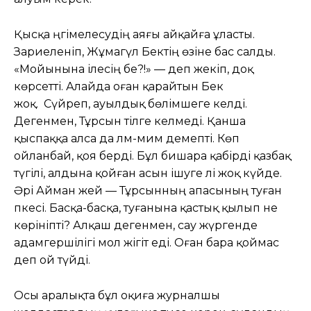
Қысқа әңгімелесудің аяғы айқайға ұласты.
Зариеленіп, Жұмагүл Бектің өзіне бас салды.
«Мойынына ілесің бе?!» — деп жекіп, доқ
көрсетті. Алайда оған қарайтын Бек
жоқ. Сүйреп, ауылдық бөлімшеге әкелді.
Дегенмен, Тұрсын тілге келмеді. Қанша
қыспаққа алса да ләм-мим демепті. Көп
ойланбай, қоя берді. Бұл бишара қабірді қазбақ
түгілі, алдына қойған асын ішуге әлі жоқ күйде.
Әрі Айман әжей — Тұрсынның апасының туған
әпкесі. Басқа-басқа, туғанына қастық қылып не
көрініпті? Алқаш дегенмен, сау жүргенде
адамгершілігі мол жігіт еді. Оған бара қоймас
деп ой түйді.
Осы аралықта бұл оқиға журналшы