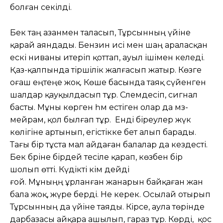
болған секілді.
Бек таң азанмен таласып, Тұрсынның үйіне
қарай аяндады. Бензин исі мен шаң араласқан
ескі ниваны итеріп қоттап, ауыл ішімен келеді.
Қаз-қалпында тіршілік жалғасып жатыр. Көзге
оғаш еңтеңе жоқ. Көше басында таяқ сүйенген
шалдар қауқылдасып тұр. Сәлемдесіп, сигнал
басты. Мұны көрген һәм естіген олар да мәз-
мейрам, қол былғап тұр. Енді біреулер жүк
көлігіне артынып, егістікке бет алып барады.
Тағы бір тұста мал айдаған балалар да кездесті.
Бек бәріне бірдей тесіле қарап, көзбен бір
шолып өтті. Күдікті кім дейді
ғой. Мұныңң ұрланған жанарын байқаған жан
бала жоқ, жүре берді. Не керек. Осылай отырып
Тұрсынның да үйіне таяды. Кірсе, аула төрінде
дарбазасы айқара ашылып, гараз тұр. Көрді, қос