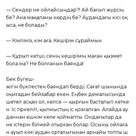
— Сендер не ойлайсыңдар?! Ай бағып жүрсің
бе? Ана мақаланы көрдің бе? Аудандағы кісі оқ
ыса, не болады?
— Кінәліміз, әкім аға. Кешірім сұраймын.
— Құрып кетші, сенің кешірімің маған қызмет
бола ма? Не болғанын баянда!
Бек бүгеш-
жігін бүкпестен баяндап берді. Сағат шынында
оқиғадан бейхабар екен. Еңбек демалысында
шетел асқан ол, келсе — қырғын басталып кетке
н. Іс тіркеліп, қылмыстық іс қозғалған. Алайда ау
даннан ешкім келе қоймапты. Ондағылар да
не істерін білмей отырған болар. Осыны ойлаға
н ауыл әкімі аудан орталығынан арнайы топты ш