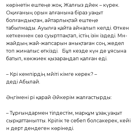
көрінетін ештеңе жоқ. Жалғыз дәйек – күрек.
Оқиғаның орын алғанына біраз уақыт
болғандықтан, айтарлықтай ештеңе
табылмады. Ауылға қайта айналып келді. Өткен
кеткеннен сөз суыртпақтап, істің ізін іздеді. Мән-
жайдың жай-жапсарын анықтаған соң, жедел
топ жиналыс өткізді. Бұл кезде күн де ұясына
батып, көкжиек қызараңдап қалған еді.
– Кәрі кемпірдің мәйіті кімге керек? –
деді Абылай.
Әңгімені әрі қарай Әйкерім жалғастырды:
– Тұрғындармен тілдестім, марқұм ұзақ уақыт
сырқаттаныпты. Кәрілік те себеп болсакерек, кейі
н дерт дендеген көрінеді.