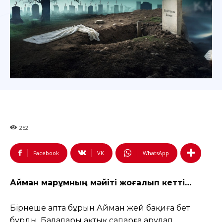
252
Facebook
VK
WhatsApp
Айман марқұмның мәйіті жоғалып кетті…
Бірнеше апта бұрын Айман әжей бақиға бет
бұрды. Балалары ақтық сапарға арулап