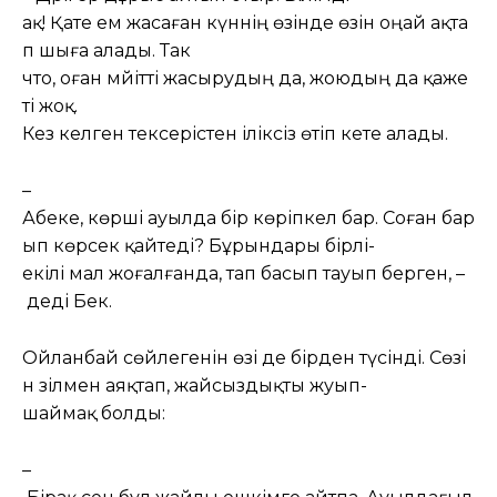
ақ! Қате ем жасаған күннің өзінде өзін оңай ақта
п шыға алады. Так
что, оған мәйітті жасырудың да, жоюдың да қаже
ті жоқ.
Кез келген тексерістен іліксіз өтіп кете алады.
–
Абеке, көрші ауылда бір көріпкел бар. Соған бар
ып көрсек қайтеді? Бұрындары бірлі-
екілі мал жоғалғанда, тап басып тауып берген, –
деді Бек.
Ойланбай сөйлегенін өзі де бірден түсінді. Сөзі
н әзілмен аяқтап, жайсыздықты жуып-
шаймақ болды:
–