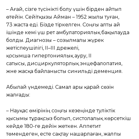
– Ағай, сізге түсінікті болу үшін бірден айтып
өтейін. Сейітқызы Айман – 1952 жылы туған,
73 жаста еді. Бізде тіркелген. Соңғы алты ай
ішінде кемі үш рет амбулаториялық бақылауда
болды. Диагнозы – созылмалы жүрек
жетіспеушілігі, ІІ–ІІІ дәрежелі,
қосымша гипертониялық ауру, II
сатысы, дисциркуляторлық энцефалопатия,
және жасқа байланысты синильді деменция.
Абылай үндемеді. Самал ары қарай сөзін
жалғады:
– Науқас өмірінің соңғы кезеңінде тәуліктік
қысымы тұрақсыз болып, систолалық көрсеткіш
кейде 180-ге дейін жеткен. Аппетит
төмендеген, есте сақтау нашарлаған, жалпы