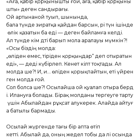
«Аға, қабір қорқынышты ғой, аға, қабір қорқыны
шты» деген сандырағы.
Ой артынаной туып, шынында,
бала түнде зиратқа қайдан барсын, әрі түн ішінде
өлік қазатын ба еді — деген байламға келді.
Ал түнде кім дәті барып мола аралауы мүмкін?!
«Осы біздің молда:
„өліден емес, тіріден қорқыңдар“ деп отыратын
еді», — деді күбірлеп. Кенет кілт тоқтады. Ал
молда ше?! Иә, иә… өліден қорықпайтын, еті үйрен
ген молда ғой.
Сол болса ше?! Осылайша ой қуалап отыра берд
і. Илануға болады. Бірақ молданы тергеуге тарту
үшін Абылайдан рұқсат алукерек. Алайда айтуғ
а батылы бармады.
Осылай жүргенде тағы бір апта өтіп
кетті. Абылай да, оның жедел тобы да әлі осында