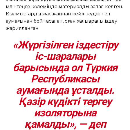
млн теңге көлемінде материалдық залал келген.
Қылмыстарды жасағаннан кейін күдікті ел
аумағынан бой тасалап, оған халықаралық іздеу
жарияланған.
«Жүргізілген іздестіру
іс-шаралары
барысында ол Түркия
Республикасы
аумағында ұсталды.
Қазір күдікті тергеу
изоляторына
қамалды», — деп