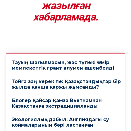
жазылған
хабарламада.
Тауың шағылмасын, жас түлек! Өмiр
мемлекеттiк грант алумен өлшенбейдi
Тойға заң керек пе: Қазақстандықтар бір
жылда қанша қаржы жұмсайды?
Блогер Қайсар Қамза Вьетнамнан
Қазақстанға экстрадицияланды
Экологиялық дабыл: Англиядағы су
қоймаларының бәрі ластанған