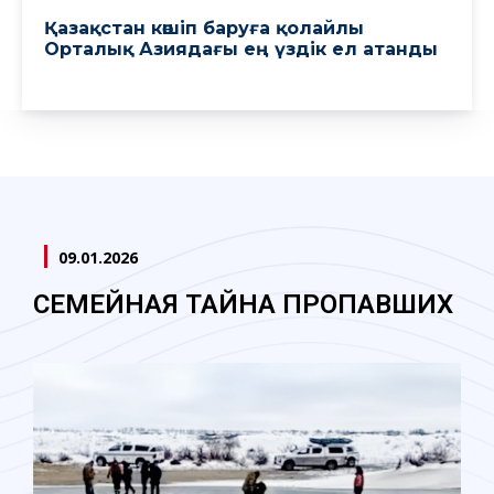
Қазақстан көшіп баруға қолайлы
Орталық Азиядағы ең үздік ел атанды