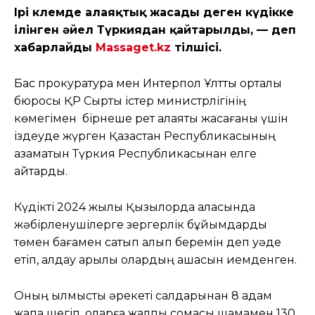
Ірі көлемде алаяқтық жасады деген күдікке
ілінген әйел Түркиядан қайтарылды, — деп
хабарлайды
Massaget.kz
тілшісі.
Бас прокуратура мен Интерпол Ұлттық орталық
бюросы ҚР Сыртқы істер министрлігінің
көмегімен бірнеше рет алаяқтық жасағаны үшін
іздеуде жүрген Қазақстан Республикасының
азаматын Түркия Республикасынан елге
қайтарды.
Күдікті 2024 жылы Қызылорда қаласында
жәбірленушілерге зергерлік бұйымдарды
төмен бағамен сатып алып беремін деп уәде
етіп, алдау арқылы олардың ақшасын иемденген.
Оның қылмыстық әрекеті салдарынан 8 адам
жапа шегіп, оларға жалпы сомасы шамамен 130