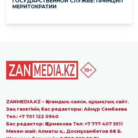
ZANMEDIA.KZ – Қоғамдық-саяси, құқықтық сайт.
Заң газетінің бас редакторы: Айнұр Сембаева
Тел.: +7 701 122 0940
Бас редактор: Қ.Ермекова Тел: +7 777 407 5511
Мекен-жай: Алматы қ., Досмұхамбетов 68 Б.