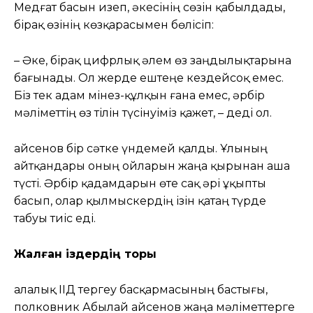
Медғат басын изеп, әкесінің сөзін қабылдады,
бірақ өзінің көзқарасымен бөлісіп:
– Әке, бірақ цифрлық әлем өз заңдылықтарына
бағынады. Ол жерде ештеңе кездейсоқ емес.
Біз тек адам мінез-құлқын ғана емес, әрбір
мәліметтің өз тілін түсінуіміз қажет, – деді ол.
Қайсенов бір сәтке үндемей қалды. Ұлының
айтқандары оның ойларын жаңа қырынан аша
түсті. Әрбір қадамдарын өте сақ әрі ұқыпты
басып, олар қылмыскердің ізін қатаң түрде
табуы тиіс еді.
Жалған іздердің торы
Қалалық ІІД тергеу басқармасының бастығы,
полковник Абылай Қайсенов жаңа мәліметтерге