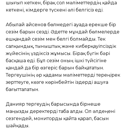
шығып кеткен, бірақ сол мәліметтердің қайда
кеткені, кімдерге түскені әлі белгісіз еді.
Абылай Қайсенов бөлмедегі ауада ерекше бір
сезім барын сезді. Әдетте мұндай бөлмелерде
ешқандай сезім мен белгі болмайды. Тек
салқындық, тыныштық және киберқауіпсіздік
жүйесінің үздіксіз жұмысы. Бірақ бүгін бәрі
басқаша еді. Бұл сезім оның ішкі түйсігіне
қандай да бір өзгеріс барын байқататын.
Тергеушінің әр қадамы мәліметтерді тереңірек
зерттеуге, көзге көрінбейтін іздерді ашуға
бағытталатын.
Данияр тергеудің барысында бірнеше
маңызды деректерді таба алды. Ол әлдеңені
сезгендей, мониторды қайта қарап, басын
шайқады.