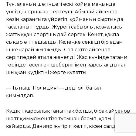
Түн. Қаланың шетіндегі ескі қойма маңында
үнсіздік орнаған. Тергеуші Абылай Қайсенов
көзін қараңғыға үйретіп, қойманың сыртында
тасаланып тұрды. Жүрегі сабырлы, қозғалысы
жаттыққан спортшыдай сергек. Кенет, қақпа
сықыр етіп ашылды. Көлеңке секілді бір адам
ішке қарай жылжыды. Сол сәтте Қайсенов
серіппедей атыла жөнелді. Жас күнінде татами
төрінде төселген шеберлігімен қарсы алдынан
шыққан күдіктіні жерге құлатты.
— Тыныш! Полиция! — деді ол батыл
қимылдап.
Күдікті қарсылық танытпақ болды, бірақ Қайсенов
шалт қимылмен тізе тұсынан басып, қолын
қайырды. Данияр жүгіріп келіп, кісен салды.