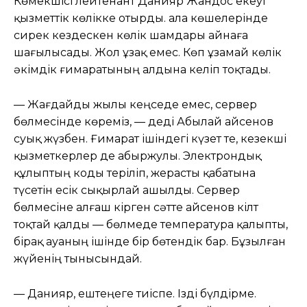
Көмекшісі лейтенант Данияр Жандос екеуі
қызметтік көлікке отырды. Қала көшелерінде
сирек кездескен көлік шамдары айнаға
шағылысады. Жол ұзақ емес. Көп ұзамай көлік
әкімдік ғимаратының алдына келіп тоқтады.
— Жағдайды жылы кеңседе емес, сервер
бөлмесінде көреміз, — деді Абылай Қайсенов
суық жүзбен. Ғимарат ішіндегі күзет те, кезекші
қызметкерлер де абыржулы. Электрондық
құлыптың коды теріліп, жерасты қабатына
түсетін есік сықырлай ашылды. Сервер
бөлмесіне алғаш кірген сәтте Қайсенов кілт
тоқтай қалды — бөлмеде температура қалыпты,
бірақ ауаның ішінде бір бөтендік бар. Бұзылған
жүйенің тынысындай.
— Данияр, ештеңеге тиіспе. Ізді бүлдірме.