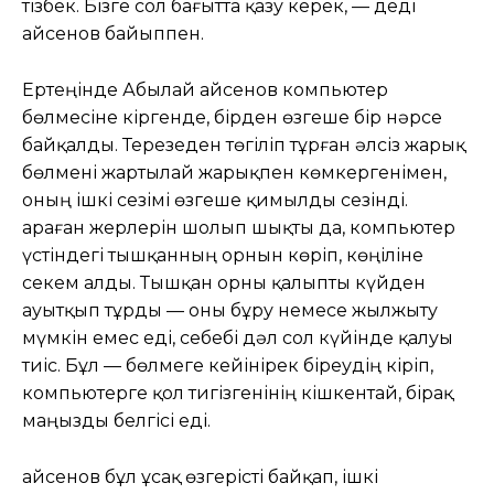
тізбек. Бізге сол бағытта қазу керек, — деді
Қайсенов байыппен.
Ертеңінде Абылай Қайсенов компьютер
бөлмесіне кіргенде, бірден өзгеше бір нәрсе
байқалды. Терезеден төгіліп тұрған әлсіз жарық
бөлмені жартылай жарықпен көмкергенімен,
оның ішкі сезімі өзгеше қимылды сезінді.
Қараған жерлерін шолып шықты да, компьютер
үстіндегі тышқанның орнын көріп, көңіліне
секем алды. Тышқан орны қалыпты күйден
ауытқып тұрды — оны бұру немесе жылжыту
мүмкін емес еді, себебі дәл сол күйінде қалуы
тиіс. Бұл — бөлмеге кейінірек біреудің кіріп,
компьютерге қол тигізгенінің кішкентай, бірақ
маңызды белгісі еді.
Қайсенов бұл ұсақ өзгерісті байқап, ішкі