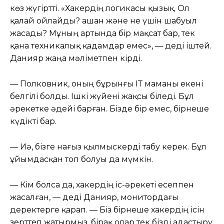
көз жүгіртті. «Хакердің логикасы қызық. Ол
қалай ойлайды? Қашан және не үшін шабуыл
жасады? Мұның артында бір мақсат бар, тек
қана техникалық қадамдар емес», — деді іштей.
Данияр жаңа мәліметпен кірді.
— Полковник, оның бұрынғы ІТ маманы екені
белгілі болды. Ішкі жүйені жақсы біледі. Бұл
әрекетке әдейі барған. Бізде бір емес, бірнеше
күдікті бар.
— Иә, бізге нағыз қылмыскерді табу керек. Бұл
ұйымдасқан топ болуы да мүмкін.
— Кім болса да, хакердің іс-әрекеті есеппен
жасалған, — деді Данияр, монитордағы
деректерге қарап. — Біз бірнеше хакердің ісін
зерттеп жатырмыз, бірақ олар тек бізді адастыру