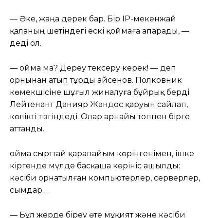
— Әке, жаңа дерек бар. Бір IP-мекенжай
қаланың шетіндегі ескі қоймаға апарады, —
деді ол.
— Қойма ма? Дереу тексеру керек! — деп
орнынан атып тұрды Қайсенов. Полковник
көмекшісіне шұғыл жиналуға бұйрық берді.
Лейтенант Данияр Жандос қаруын сайлап,
көлікті тізгіндеді. Олар арнайы топпен бірге
аттанды.
Қойма сырттай қарапайым көрінгенімен, ішке
кіргенде мүлде басқаша көрініс ашылды:
кәсіби орнатылған компьютерлер, серверлер,
сымдар…
— Бұл жерде біреу өте мұқият және кәсіби