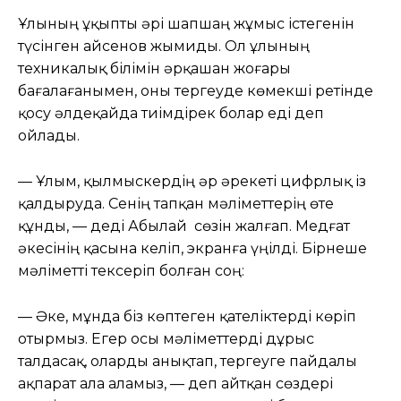
Ұлының ұқыпты әрі шапшаң жұмыс істегенін
түсінген Қайсенов жымиды. Ол ұлының
техникалық білімін әрқашан жоғары
бағалағанымен, оны тергеуде көмекші ретінде
қосу әлдеқайда тиімдірек болар еді деп
ойлады.
— Ұлым, қылмыскердің әр әрекеті цифрлық із
қалдыруда. Сенің тапқан мәліметтерің өте
құнды, — деді Абылай сөзін жалғап. Медғат
әкесінің қасына келіп, экранға үңілді. Бірнеше
мәліметті тексеріп болған соң:
— Әке, мұнда біз көптеген қателіктерді көріп
отырмыз. Егер осы мәліметтерді дұрыс
талдасақ, оларды анықтап, тергеуге пайдалы
ақпарат ала аламыз, — деп айтқан сөздері