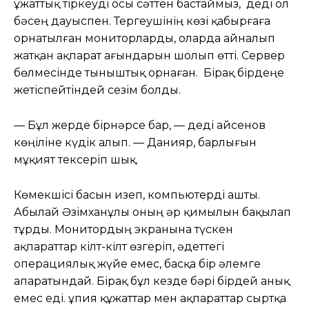
Құжаттық тіркеуді осы сәттен бастаймыз, деді ол
бәсең дауыспен. Тергеушінің көзі қабырғаға
орнатылған мониторларды, оларда айналып
жатқан ақпарат ағындарын шолып өтті. Сервер
бөлмесінде тыныштық орнаған. Бірақ бірдеңе
жетіспейтіндей сезім болды.
— Бұл жерде бірнәрсе бар, — деді Қайсенов
көңіліне күдік алып. — Данияр, барлығын
мұқият тексеріп шық.
Көмекшісі басын изеп, компьютерді ашты.
Абылай Әзімханұлы оның әр қимылын бақылап
тұрды. Монитордың экранына түскен
ақпараттар кілт-кілт өзгеріп, әдеттегі
операциялық жүйе емес, басқа бір әлемге
апаратындай. Бірақ бұл кезде бәрі бірдей анық
емес еді. Құпия құжаттар мен ақпараттар сыртқа