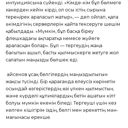
интуициясына сүйенді. «Кімде-кім бұл бөлмеге
хакерден кейін кірді, ол осы істің сырына
тереңірек араласып жатыр», — деп ойлап, қала
әкімдігінің серверлерін қайта тексеруге шешім
қабылдады. «Мүмкін, бұл басқа біреу
флешкадағы ақпаратқа немесе жүйеге
араласқан болар». Бұл — тергеудің жаңа
бағытын ашып, басты қылмыскерге жетуге жол
салатын маңызды бөлшек еді.
Қайсенов ұсақ белгілердің маңыздылығын
жақсы түсінді. Бір қарағанда елеусіз көрінетін
осындай өзгерістердің өзі үлкен қылмыстың
және күрделі құпиялардың бетін ашатын кілт
болуы мүмкін екенін біледі. Тергеуші үшін кез
келген кішігірім іздің, белгі мен әрекеттің мән-
мағынасы ерекше.