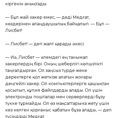
кіргенін анықтады.
— Бұл жай хакер емес, — деді Медғат,
көздерінен алаңдаушылық байқалып. — Бұл —
Лисбет!
— Лисбет! — деп жалт қарады әкесі.
— Иә, Лисбет — әлемдегі ең танымал
хакерлердің бірі. Оның шеберлігі көпшілікті
таңғалдырған. Ол заңсыз түрде жеке
деректерге қол жеткізе алатын жоғары
деңгейлі хакер. Ол компьютерлерге қашықтан
қосылып, құпия файлдарды алады. Ол үшін
электронды пошталар мен серверлерді бұзу
түкке тұрмайды. Ол өз мақсаттарына жету үшін
кез келген қорғаныс қабатын бұза алады, — деп
түсіндірді Медғат.