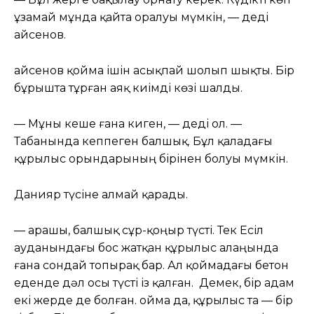
ұзамай мұнда қайта оралуы мүмкін, — деді
Қайсенов.
Қайсенов қойма ішін асықпай шолып шықты. Бір
бұрышта тұрған аяқ киімді көзі шалды.
— Мұны кеше ғана киген, — деді ол. —
Табанында кеппеген балшық. Бұл қаладағы
құрылыс орындарының бірінен болуы мүмкін.
Данияр түсіне алмай қарады.
— Қарашы, балшық сұр-қоңыр түсті. Тек Есіл
ауданындағы бос жатқан құрылыс алаңында
ғана сондай топырақ бар. Ал қоймадағы бетон
еденде дәл осы түсті із қалған. Демек, бір адам
екі жерде де болған. Қойма да, құрылыс та — бір