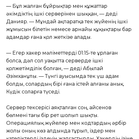
— Бұл жалған бұйрықтар мен құжаттар
әкімдіктің ішкі серверінен шыққан, — деді
Данияр. — Мұндай ақпаратқа тек жүйенің ішкі
жұмысын білетін немесе арнайы құқықтары бар
адамдар ғана қол жеткізе алады.
— Егер хакер мәліметтерді 01:15-те ұрлаған
болса, дәл сол уақытта серверде ішкі
қолжетімділік болған, — деді Абылай
Әзімханұлы. — Түнгі ауысымда тек үш адам
болды, солардың бірі ғана істей алғаны анық.
Күдік соларға түседі.
Сервер тексерісі аяқталған соң, Қайсенов
бөлмені тағы бір рет шолып шықты.
Операциялық жүйелер мен кодтардың әрбір
жолы оның көз алдында тұрып, іздер мен
қателіктерді іздеуін жалғастырды. Хакердің ізіне