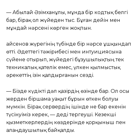
— Абылай Әзімханұлы, мұнда бір кодтық белгі
бар, бірақ ол жүйеден тыс. Бұған дейін мен
мұндай нәрсені көрген жоқпын.
Қайсенов жүрегінің түбінде бір нәрсе ұшқындап
өтті. Әдеттегі тәжірибесі мен интуициясына
сүйене отырып, жүйедегі бұзушылықтың тек
техникалық қателік емес, үлкен қылмыстық
әрекеттің ізін қалдырғанын сезді.
— Бізде күдікті дәл қазірдің өзінде бар. Ол осы
жерден біршама уақыт бұрын өткен болуы
мүмкін. Бірақ сервердің ішінде не бар екенін
түсінуіміз керек, — деді тергеуші. Кезекші
қызметкерлердің көздерінде қорқыныш пен
алаңдаушылық байқалды.