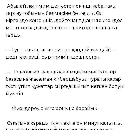
Абылай ләм-мим деместен екінші қабаттағы
тергеу тобының бөлмесіне бет алды. Ол
кіргенде көмекшісі, лейтенант Данияр Жандос
монитор алдында отырған күйі орнынан атып
тұрды.
— Түн тыныштығын бұзған қандай жағдай? —
деді тергеуші, сырт киімін шешпестен.
— Полковник, қалалық әкімдіктің мәліметтер
базасына жасалған кибершабуыл туралы хабар
түсті. Құпия құжаттар сыртқа шығып кеткен болуы
мүмкін.
— Жүр, дереу оқиға орнына барайық!
Сағатына қарады: түнгі екіге он минут қалыпты.