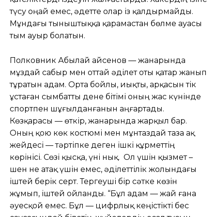
түсу оңай емес, әдетте олар із қалдырмайды.
Мұндағы тыныштыққа қарамастан бөлме ауасы
тым ауыр болатын.
Полковник Абылай Қайсенов — жанарында
мұздай сабыр мен оттай әділет оты қатар жанып
тұратын адам. Орта бойлы, иықты, арқасын тік
ұстаған сымбатты дене бітімі оның жас күнінде
спортпен шұғылданғанын аңғартады.
Көзқарасы — өткір, жанарында жарқыл бар.
Оның қою көк костюмі мен мұнтаздай таза ақ
жейдесі — тәртіпке деген ішкі құрметтің
көрінісі. Сөзі қысқа, үні нық. Ол үшін қызмет –
шен не атақ үшін емес, әділеттілік жолындағы
іштей берік серт. Тергеуші бір сәтке көзін
жұмып, іштей ойланды. “Бұл адам — жай ғана
әуесқой емес. Бұл — цифрлық кеңістікті бес