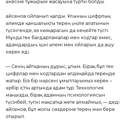
әкесіне тұжырым жасауына түрткі болды.
Қайсенов ойланып қалды. Ұлының цифрлық
әлемде қаншалықты терең үңіле алатынын
түсінгенде, өз көзқарасын да кеңейте түсті.
Мұнда тек бағдарламалар мен кодтар емес,
адамдардың ішкі әлемі мен ойларын да ашу
керек еді.
— Сенің айтқаның дұрыс, ұлым. Бірақ бұл тек
цифрлар мен кодтардан әлдеқайда тереңде
жатыр. Біз бір нәрсені ұмытпауымыз керек –
әрбір істің артында адам тұр. Технология
маңызды, бірақ адамның психологиясын
түсінбей, түпкі мақсатқа жете алмаймыз, — деді
Қайсенов, бұл жолы сөздеріне терең мән бере
отырып.