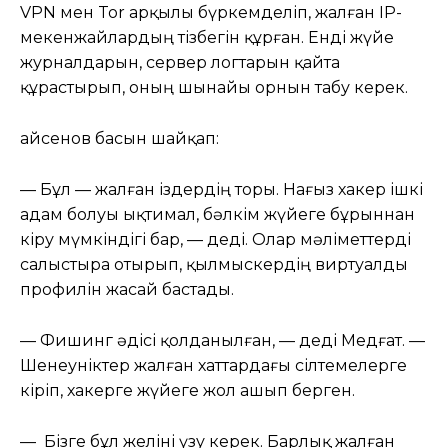
VPN мен Tor арқылы бүркемделіп, жалған IP-
мекенжайлардың тізбегін құрған. Енді жүйе
журналдарын, сервер логтарын қайта
құрастырып, оның шынайы орнын табу керек.
Қайсенов басын шайқап:
— Бұл — жалған іздердің торы. Нағыз хакер ішкі
адам болуы ықтимал, бәлкім жүйеге бұрыннан
кіру мүмкіндігі бар, — деді. Олар мәліметтерді
салыстыра отырып, қылмыскердің виртуалды
профилін жасай бастады.
— Фишинг әдісі қолданылған, — деді Медғат. —
Шенеуніктер жалған хаттардағы сілтемелерге
кіріп, хакерге жүйеге жол ашып берген.
— Бізге бұл желіні үзу керек. Барлық жалған