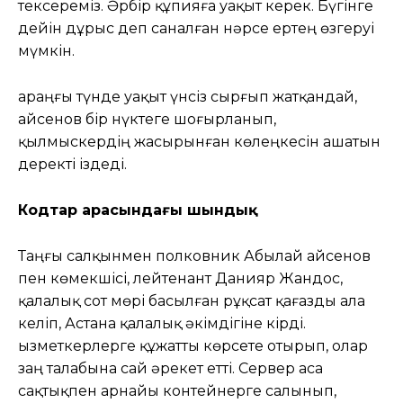
тексереміз. Әрбір құпияға уақыт керек. Бүгінге
дейін дұрыс деп саналған нәрсе ертең өзгеруі
мүмкін.
Қараңғы түнде уақыт үнсіз сырғып жатқандай,
Қайсенов бір нүктеге шоғырланып,
қылмыскердің жасырынған көлеңкесін ашатын
деректі іздеді.
Кодтар арасындағы шындық
Таңғы салқынмен полковник Абылай Қайсенов
пен көмекшісі, лейтенант Данияр Жандос,
қалалық сот мөрі басылған рұқсат қағазды ала
келіп, Астана қалалық әкімдігіне кірді.
Қызметкерлерге құжатты көрсете отырып, олар
заң талабына сай әрекет етті. Сервер аса
сақтықпен арнайы контейнерге салынып,