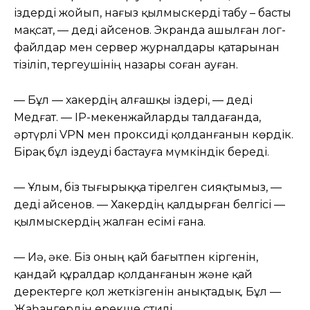
іздерді жойып, нағыз қылмыскерді табу – басты
мақсат, — деді Қайсенов. Экранда ашылған лог-
файлдар мен сервер журналдары қатарынан
тізіліп, тергеушінің назары соған ауған.
— Бұл — хакердің алғашқы іздері, — деді
Медғат. — IP-мекенжайларды талдағанда,
әртүрлі VPN мен проксиді қолданғанын көрдік.
Бірақ бұл іздеуді бастауға мүмкіндік береді.
— Ұлым, біз тығырыққа тірелген сияқтымыз, —
деді Қайсенов. — Хакердің қалдырған белгісі —
қылмыскердің жалған есімі ғана.
— Иә, әке. Біз оның қай бағытпен кіргенін,
қандай құралдар қолданғанын және қай
деректерге қол жеткізгенін анықтадық. Бұл —
Жаһангердің ерекше стилі.