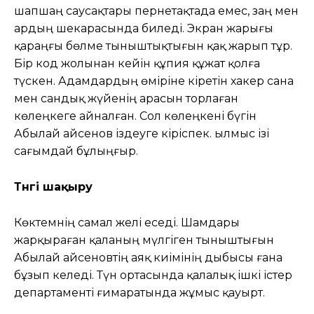
шапшаң саусақтары пернетақтада емес, заң мен
ардың шекарасында биледі. Экран жарығы
қараңғы бөлме тыныштықтығын қақ жарып тұр.
Бір код жолынан кейін құпия құжат қолға
түскен. Адамдардың өміріне кіретін хакер сана
мен сандық жүйенің арасын торлаған
көлеңкеге айналған. Сол көлеңкені бүгін
Абылай Қайсенов іздеуге кіріспек. Қылмыс ізі
сағымдай бұлыңғыр.
Түнгі шақыру
Көктемнің самал желі еседі. Шамдары
жарқыраған қаланың мүлгіген тыныштығын
Абылай Қайсеновтің аяқ киімінің дыбысы ғана
бұзып келеді. Түн ортасында қалалық ішкі істер
департаменті ғимаратында жұмыс қауырт.