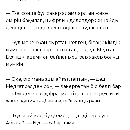
— Е-е, сонда бұл хакер адамдардың жеке
өмірін бақылап, цифрлық дәлелдер жинайды
десеңші, — деді әкесі көңіліне күдік алып.
— Бұл мекенжай сырттан келген, бірақ әкімдік
жүйесіне еркін кіріп отырған, — деді Медғат. —
Бұл ішкі адаммен байланысы бар хакер болуы
мүмкін.
— Әке, бір маңызды айғақ таптым, — деді
Медғат сәлден соң. — Хакерге тән бір белгі бар
— «JS» деген код фрагменті қалған. Ең қызығы,
хакер құпия таңбаны әдейі қалдырған.
— Бұл жай код бұзу емес, — деді тергеуші
Абылай. — Бұл — хабарлама.