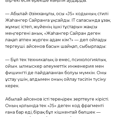
Бір-екі есім ерекше көңілін аударды.
— Абылай Әзімханұлы, осы «JS» кодының стилі
Жаһангер Сайранға ұқсайды. ІТ саласында ұзақ
жұмыс істеп, жүйенің ішкі тұстарын жақсы
меңгергені анық. «Жаһангер Сайран деген
лақап атпен жүрген адам кім?» — деп ойлады
тергеуші. Қайсенов басын шайқап, сыбырлады:
— Бұл тек техникалық із емес, психологиялық
ойын. Қылмыскер әлеуметтік инженерия мен
фишингті де пайдаланған болуы мүмкін. Оны
ұстау үшін, алдымен оның ойлау тәсілін түсіну
керек.
Абылай Қайсенов істі тереңірек зерттеуге кірісті.
Оның қолында тек «JS» деген код фрагменті
ғана бар еді, бірақ бұл кішкентай бөлшек —