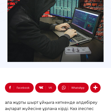
Facebook
VK
WhatsApp
Қала жұрты шырт ұйқыға кеткенде әлдебіреу
ақпарат жүйесіне ұрлана кірді. Көз ілеспес