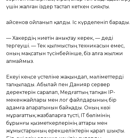
үшін жалған іздер тастап кеткен сияқты.
Қайсенов ойланып қалды. Іс күрделеніп барады.
— Хакердің ниетін анықтау керек, — деді
тергеуші. — Тек қылмыстың техникасын емес,
оның мақсатын түсінбейінше, біз алға жылжи
алмаймыз.
Екеуі кеңсе үстеліне жақындап, мәліметтерді
талқылады. Абылай пен Данияр сервер
деректерін саралап, Медғаттың тапқан IP-
мекенжайлары мен лог файлдарының бір
адамға апаратынын байқады. Оның көзі
мұрағаттық жазбаларға түсті, ІТ бөлімінің
бұрынғы қызметкерлерінің аттары мен
жұмыстарының ерекшеліктерін қарап шықты.