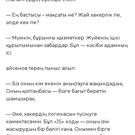
— Ең бастысы – мақсаты не? Жай хакерлік пе,
әлде кек пе?
— Мүмкін, бұрынғы қызметкер. Жүйенің ішкі
құрылымынан хабардар. Бұл — кәсіби адамның
ісі.
Қайсенов терең тыныс алып:
— Біз оның кім екенін анықтауға жақындадық.
Оның қолтаңбасы — бізге бағыт беретін
шамшырақ.
— Әке, хакердің логикасын түсінуге
көмектесемін. Бұл «JS» коды — оның ізін
жасырудың бір бөлігі ғана. Онымен бірге