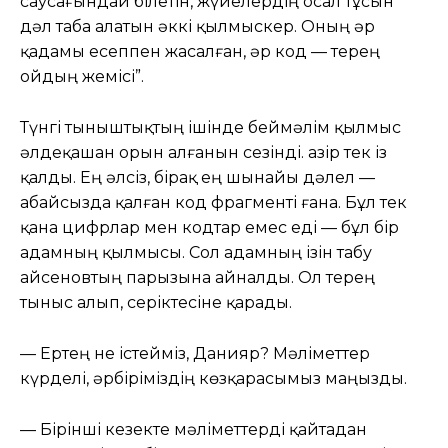
саусағындай білетін, жүйелердің осал тұсын
дәл таба алатын әккі қылмыскер. Оның әр
қадамы есеппен жасалған, әр код — терең
ойдың жемісі”.
Түнгі тыныштықтың ішінде беймәлім қылмыс
әлдеқашан орын алғанын сезінді. Қазір тек із
қалды. Ең әлсіз, бірақ ең шынайы дәлел —
абайсызда қалған код фрагменті ғана. Бұл тек
қана цифрлар мен кодтар емес еді — бұл бір
адамның қылмысы. Сол адамның ізін табу
Қайсеновтың парызына айналды. Ол терең
тыныс алып, серіктесіне қарады.
— Ертең не істейміз, Данияр? Мәліметтер
күрделі, әрбіріміздің көзқарасымыз маңызды.
— Бірінші кезекте мәліметтерді қайтадан