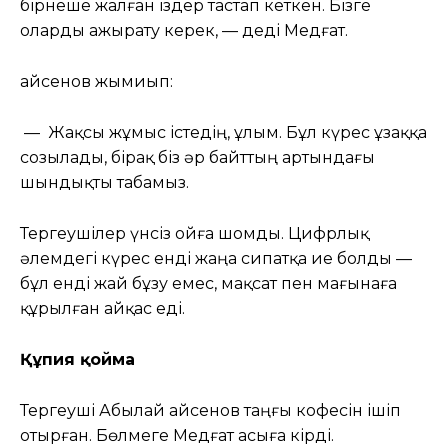
бірнеше жалған іздер тастап кеткен. Бізге
оларды ажырату керек, — деді Медғат.
Қайсенов жымиып:
— Жақсы жұмыс істедің, ұлым. Бұл күрес ұзаққа
созылады, бірақ біз әр байттың артындағы
шындықты табамыз.
Тергеушілер үнсіз ойға шомды. Цифрлық
әлемдегі күрес енді жаңа сипатқа ие болды —
бұл енді жай бұзу емес, мақсат пен мағынаға
құрылған айқас еді.
Құпия қойма
Тергеуші Абылай Қайсенов таңғы кофесін ішіп
отырған. Бөлмеге Медғат асыға кірді.