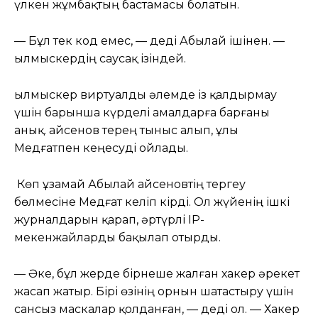
үлкен жұмбақтың бастамасы болатын.
— Бұл тек код емес, — деді Абылай ішінен. —
Қылмыскердің саусақ ізіндей.
Қылмыскер виртуалды әлемде із қалдырмау
үшін барынша күрделі амалдарға барғаны
анық. Қайсенов терең тыныс алып, ұлы
Медғатпен кеңесуді ойлады.
Көп ұзамай Абылай Қайсеновтің тергеу
бөлмесіне Медғат келіп кірді. Ол жүйенің ішкі
журналдарын қарап, әртүрлі IP-
мекенжайларды бақылап отырды.
— Әке, бұл жерде бірнеше жалған хакер әрекет
жасап жатыр. Бірі өзінің орнын шатастыру үшін
сансыз маскалар қолданған, — деді ол. — Хакер