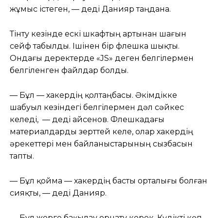
жұмыс істеген, — деді Данияр таңдана.
Тінту кезінде ескі шкафтың артынан шағын
сейф табылды. Ішінен бір флешка шықты.
Ондағы деректерде «JS» деген белгілермен
белгіленген файлдар болды.
— Бұл — хакердің қолтаңбасы. Әкімдікке
шабуыл кезіндегі белгілермен дәл сәйкес
келеді, — деді Қайсенов. Флешкадағы
материалдарды зерттей келе, олар хакердің
әрекеттері мен байланыстарының сызбасын
тапты.
— Бұл қойма — хакердің басты орталығы болған
сияқты, — деді Данияр.
— Бұл жерге бақылау орнату керек. Күдікті көп