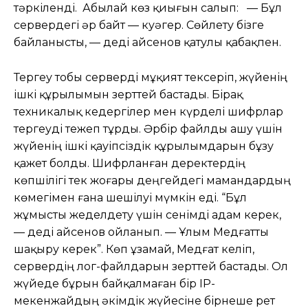
тәркіленді. Абылай көз қиығын салып: — Бұл
сервердегі әр байт — куәгер. Сөйлету бізге
байланысты, — деді Қайсенов қатулы қабақпен.
Тергеу тобы серверді мұқият тексеріп, жүйенің
ішкі құрылымын зерттей бастады. Бірақ
техникалық кедергілер мен күрделі шифрлар
тергеуді тежеп тұрды. Әрбір файлды ашу үшін
жүйенің ішкі қауіпсіздік құрылымдарын бұзу
қажет болды. Шифрланған деректердің
көпшілігі тек жоғары деңгейдегі мамандардың
көмегімен ғана шешілуі мүмкін еді. “Бұл
жұмысты жеделдету үшін сенімді адам керек,
— деді Қайсенов ойланып. — Ұлым Медғатты
шақыру керек”. Көп ұзамай, Медғат келіп,
сервердің лог-файлдарын зерттей бастады. Ол
жүйеде бұрын байқалмаған бір IP-
мекенжайдың әкімдік жүйесіне бірнеше рет