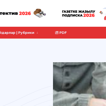
йдарлар | Рубрики
PDF