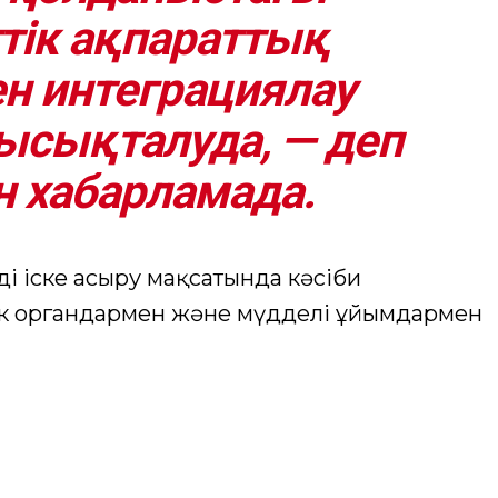
тік ақпараттық
н интеграциялау
ысықталуда, — деп
 хабарламада.
мді іске асыру мақсатында кәсіби
ік органдармен және мүдделі ұйымдармен