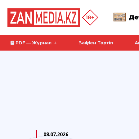
PDF — Журнал
Заң Мен Тәртіп
А
08.07.2026