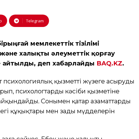
p
Telegram
ірыңғай мемлекеттік тізілімі
және халықты әлеуметтік қорғау
те айтылды, деп хабарлайды
BAQ.KZ
.
ат психологиялық қызметті жүзеге асырудың
рып, психологтардың кәсіби қызметіне
айқындайды. Сонымен қатар азаматтардың
егі құқықтары мен заңды мүдделерін