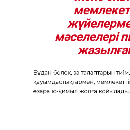
мемлекет
жүйелерме
мәселелері п
жазылған
Бұдан бөлек, заң талаптарын тиі
қауымдастықтармен, мемлекетт
өзара іс-қимыл жолға қойылады.