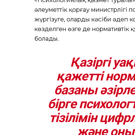
«Психологиялық қызмет туралы» з
әлеуметтік қорғау министрлігі пс
жүргізуге, олардың кәсіби әдеп к
көзделген өзге де нормативтік 
болады.
Қазіргі уа
қажетті нор
базаны әзірл
бірге психоло
тізілімін цифр
және оны