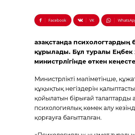
Facebook
VK
WhatsAp
Қазақстанда психологтардың б
құрылады. Бұл туралы Еңбек 
министрлігінде өткен кеңес
Министрліктің мәліметінше, құж
құқықтық негіздерін қалыптасты
қойылатын бірыңғай талаптарды 
психологиялық көмек алу кезінд
қорғауға бағытталған.