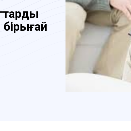
гтардың
 бірыңғай