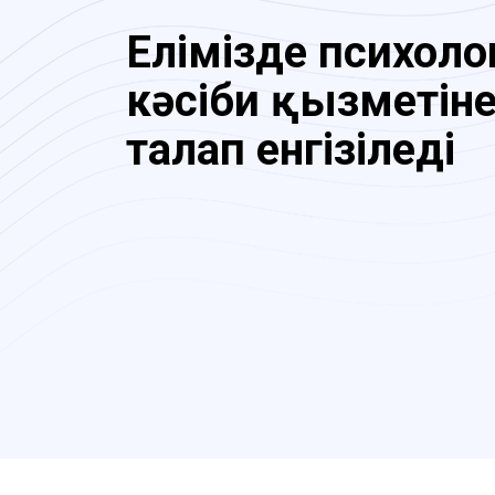
Елімізде психоло
кәсіби қызметіне
талап енгізіледі