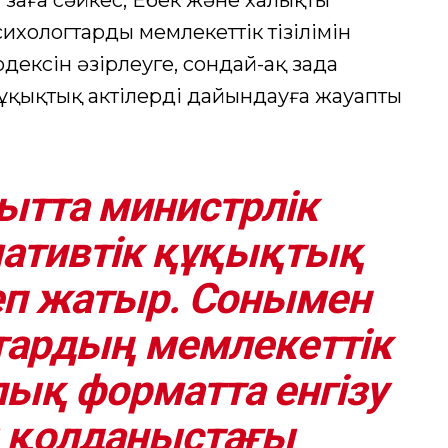
аңға сәйкес, Еңбек және халықты
ихологтардың мемлекеттік тізілімін
одексін әзірлеуге, сондай-ақ заңда
құқықтық актілерді дайындауға жауапты
қытта министрлік
мативтік құқықтық
еп жатыр. Сонымен
гтардың мемлекеттік
лық форматта енгізу
 қолданыстағы