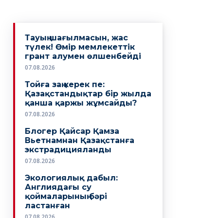
Тауың шағылмасын, жас
түлек! Өмiр мемлекеттiк
грант алумен өлшенбейдi
07.08.2026
Тойға заң керек пе:
Қазақстандықтар бір жылда
қанша қаржы жұмсайды?
07.08.2026
Блогер Қайсар Қамза
Вьетнамнан Қазақстанға
экстрадицияланды
07.08.2026
Экологиялық дабыл:
Англиядағы су
қоймаларының бәрі
ластанған
07.08.2026