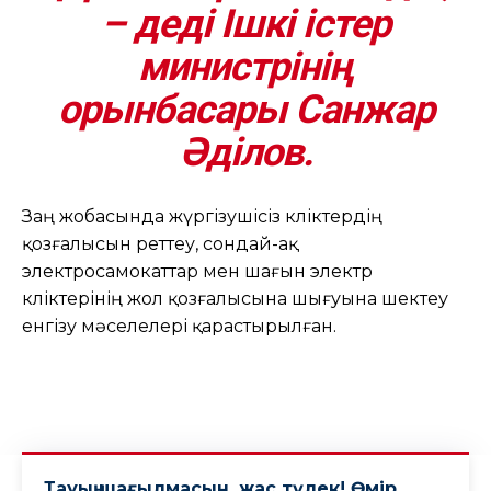
– деді Ішкі істер
министрінің
орынбасары
Санжар
Әділов.
Заң жобасында жүргізушісіз көліктердің
қозғалысын реттеу, сондай-ақ
электросамокаттар мен шағын электр
көліктерінің жол қозғалысына шығуына шектеу
енгізу мәселелері қарастырылған.
Тауың шағылмасын, жас түлек! Өмiр