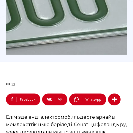
32
Facebook
VK
WhatsApp
Елімізде енді электромобильдерге арнайы
мемлекеттік нөмір беріледі. Сенат цифрландыру,
жеке деректердің қауіпсіздігі және көлік