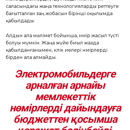
саласындағы жаңа технологияларды реттеуге
бағытталған заң жобасын бірінші оқылымда
қабылдады.
Алдын ала мәлімет бойынша, нөмір жасыл түсті
болуы мүмкін. Жаңа жүйе биыл жазда
қабылданғанымен, көлік иелері нөмірлерді
бірден ала алмайды.
Электромобильдерге
арналған арнайы
мемлекеттік
нөмірлерді дайындауға
бюджеттен қосымша