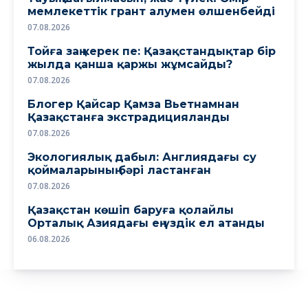
мемлекеттiк грант алумен өлшенбейдi
07.08.2026
Тойға заң керек пе: Қазақстандықтар бір
жылда қанша қаржы жұмсайды?
07.08.2026
Блогер Қайсар Қамза Вьетнамнан
Қазақстанға экстрадицияланды
07.08.2026
Экологиялық дабыл: Англиядағы су
қоймаларының бәрі ластанған
07.08.2026
Қазақстан көшіп баруға қолайлы
Орталық Азиядағы ең үздік ел атанды
06.08.2026