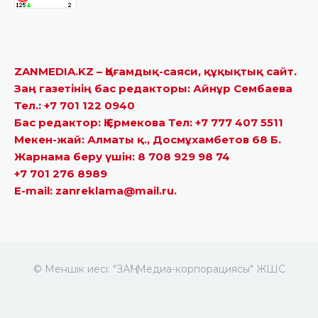
ZANMEDIA.KZ – Қоғамдық-саяси, құқықтық сайт.
Заң газетінің бас редакторы: Айнұр Сембаева
Тел.: +7 701 122 0940
Бас редактор: Қ.Ермекова Тел: +7 777 407 5511
Мекен-жай: Алматы қ., Досмұхамбетов 68 Б.
Жарнама беру үшін: 8 708 929 98 74
+7 701 276 8989
E-mail: zanreklama@mail.ru.
© Меншік иесі: "ЗАҢ" Медиа-корпорациясы" ЖШС