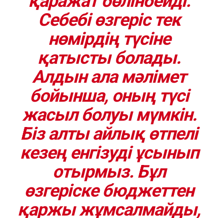
қаражат бөлінбейді.
Себебі өзгеріс тек
нөмірдің түсіне
қатысты болады.
Алдын ала мәлімет
бойынша, оның түсі
жасыл болуы мүмкін.
Біз алты айлық өтпелі
кезең енгізуді ұсынып
отырмыз. Бұл
өзгеріске бюджеттен
қаржы жұмсалмайды,