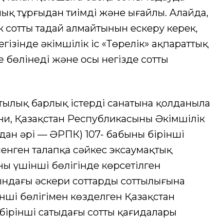
лық тұрғыдан тиімді және ыңғайлы. Алайда,
 сотты таңдай алмайтынын ескеру керек,
егізінде әкімшілік іс «Төрелік» ақпараттық
 бөлінеді және осы негізде соттың
тылық барлық істердің санатына қолданыла
ғни, Қазақстан Республикасының Әкімшілік
ұдан әрі — ӘРПК) 107- бабының бірінші
іленген талапқа сәйкес эксаумақтық
ның үшінші бөлігінде көрсетілген
ындағы әскери соттардың соттылығына
рінші бөлігімен көзделген Қазақстан
ірінші сатыдағы соттың қағидалары