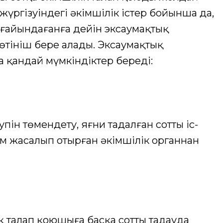
с жүргізуіндегі әкімшілік істер бойынша да,
тағайындағанға дейін эксаумақтық
өтініш бере алады. Эксаумақтық
а қандай мүмкіндіктер береді:
ін төмендету, яғни таңдалған соттың іс-
ғым жасалып отырған әкімшілік органнан
 талап қоюшыға басқа сотты таңдауда