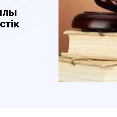
ылық
стік