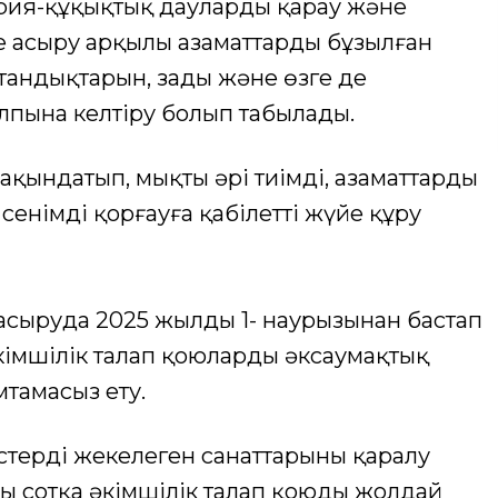
рия-құқықтық дауларды қарау және
 асыру арқылы азаматтардың бұзылған
тандықтарын, заңды және өзге де
лпына келтiру болып табылады.
жақындатып, мықты әрі тиімді, азаматтардың
енімді қорғауға қабілетті жүйе құру
 асыруда 2025 жылдың 1- наурызынан бастап
 әкімшілік талап қоюлардың әксаумақтық
тамасыз ету.
істердің жекелеген санаттарының қаралу
шы сотқа әкімшілік талап қоюды жолдай