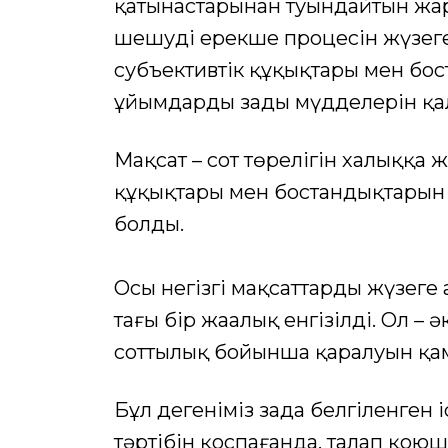
қатынастарынан туындайтын жа
шешудiң ерекше процесiн жүзеге
субъективтiк құқықтары мен бос
ұйымдардың заңды мүдделерiн қа
Мақсат – сот төрелігін халыққа 
құқықтары мен бостандықтарын с
болды.
Осы негізгі мақсаттарды жүзеге
тағы бір жаңалық енгізілді. Ол –
соттылық бойынша қаралуын қам
Бұл дегеніміз заңда белгіленген 
тәртібін қоспағанда, талап қою