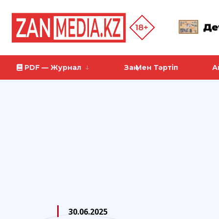
PDF — Журнал
Заң Мен Тәртіп
А
30.06.2025