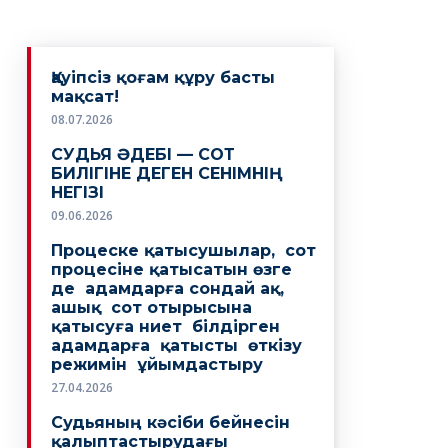
Қауіпсіз қоғам құру басты
мақсат!
08.07.2026
СУДЬЯ ӘДЕБІ — СОТ
БИЛІГІНЕ ДЕГЕН СЕНІМНІҢ
НЕГІЗІ
09.06.2026
Процеске қатысушылар, сот
процесіне қатысатын өзге
де адамдарға сондай ақ,
ашық сот отырысына
қатысуға ниет білдірген
адамдарға қатысты өткізу
режимін ұйымдастыру
27.04.2026
Судьяның кәсіби бейнесін
қалыптастырудағы