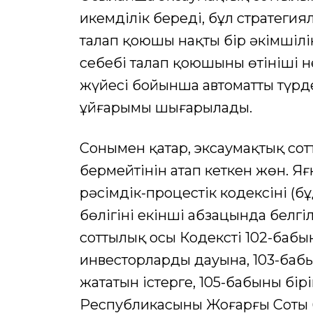
икемділік береді, бұл стратегия
талап қоюшы нақты бір әкімшілік
себебі талап қоюшының өтініші н
жүйесі бойынша автоматты түрде
ұйғарымы шығарылады.
Сонымен қатар, эксаумақтық сот
бермейтінін атап кеткен жөн. Я
рәсімдік-процестік кодексінің (б
бөлігінің екінші абзацында белг
соттылық осы Кодекстің 102-бабы
инвесторлардың дауына, 103-баб
жататын істерге, 105-бабының бі
Республикасының Жоғарғы Соты б