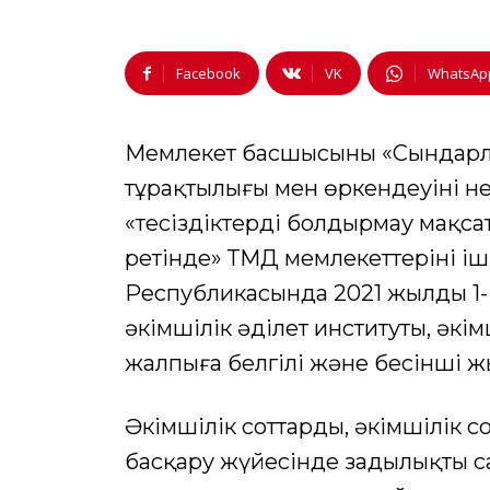
Facebook
VK
WhatsAp
Мемлекет басшысының «Сындарлы
тұрақтылығы мен өркендеуінің не
«теңсіздіктерді болдырмау мақс
ретінде» ТМД мемлекеттерінің 
Республикасында 2021 жылдың 1
әкімшілік әділет институты, әкім
жалпыға белгілі және бесінші ж
Әкімшілік соттардың, әкімшілік со
басқару жүйесiнде заңдылықтың 