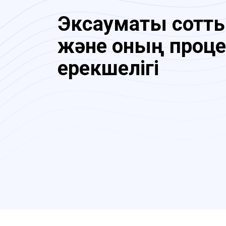
Эксаумақтық сотт
және оның проце
ерекшелігі