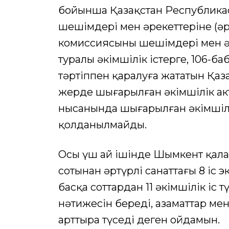
бойынша Қазақстан Республика
шешімдері мен әрекеттеріне (әр
комиссиясының шешімдері мен әре
туралы әкімшілік істерге, 106-б
тәртіппен қаралуға жататын Қаз
жерде шығарылған әкімшілік ак
нысанында шығарылған әкімшілік
қолданылмайды.
Осы үш ай ішінде Шымкент қала
сотынан әртүрлі санаттағы 8 іс
басқа соттардан 11 әкімшілік іс т
нәтижесін береді, азаматтар мен 
арттыра түседі деген ойдамын.