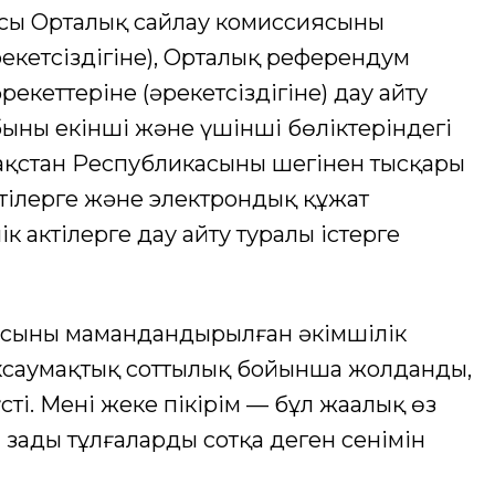
сы Орталық сайлау комиссиясының
екетсіздігіне), Орталық референдум
кеттеріне (әрекетсіздігіне) дау айту
абының екінші және үшінші бөліктеріндегі
ақстан Республикасының шегінен тысқары
тілерге және электрондық құжат
 актілерге дау айту туралы істерге
сының мамандандырылған әкімшілік
 эксаумақтық соттылық бойынша жолданды,
үсті. Менің жеке пікірім — бұл жаңалық өз
заңды тұлғалардың сотқа деген сенімін