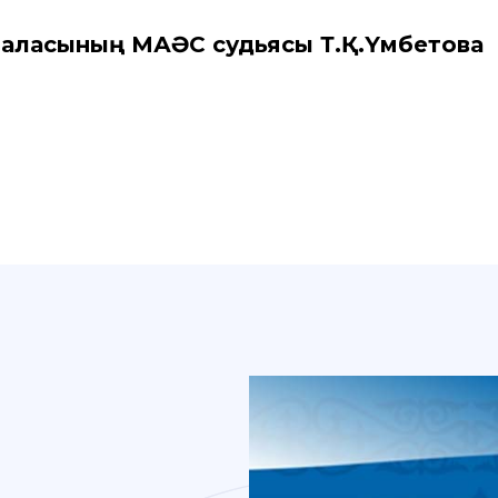
қаласының МАӘС судьясы Т.Қ.Үмбетова