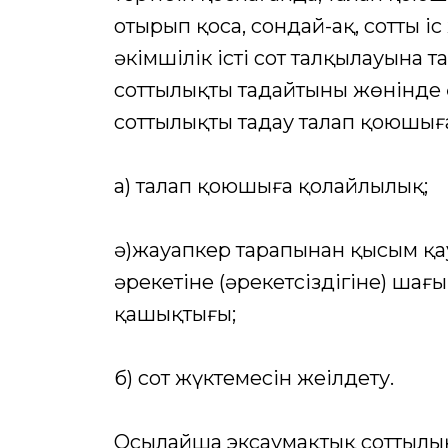
отырып қоса, сондай-ақ, соттың і
әкімшілік істі сот талқылауына 
соттылықты таңдайтыны жөнінде 
соттылықты таңдау талап қоюшығ
а) талап қоюшыға қолайлылық;
ә)жауапкер тарапынан қысым қауп
әрекетіне (әрекетсіздігіне) ша
қашықтығы;
б) сот жүктемесін жеңілдету.
Осылайша эксаумақтық соттылық