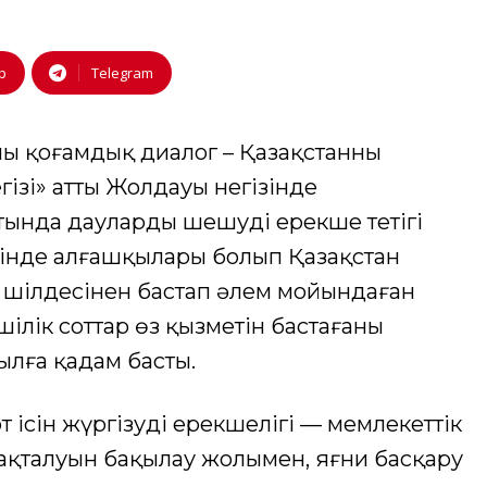
p
Telegram
 қоғамдық диалог – Қазақстанның
гізі» атты Жолдауы негізінде
атында дауларды шешудің ерекше тетігі
ішінде алғашқылары болып Қазақстан
- шілдесінен бастап әлем мойындаған
шілік соттар өз қызметін бастағаны
ылға қадам басты.
т ісін жүргізудің ерекшелігі — мемлекеттiк
сақталуын бақылау жолымен, яғни басқару