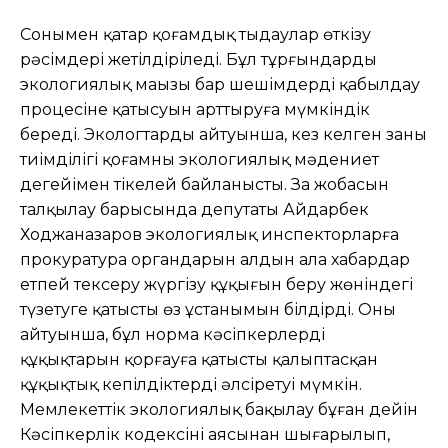
Сонымен қатар қоғамдық тыңдаулар өткізу
рəсімдері жетілдіріледі. Бұл тұрғындардың
экологиялық маңызы бар шешімдерді қабылдау
процесіне қатысуын арттыруға мүмкіндік
береді. Экологтардың айтуынша, кез келген заңның
тиімділігі қоғамның экологиялық мəдениет
деңгейімен тікелей байланысты. Заң жобасын
талқылау барысында депутаты Айдарбек
Ходжаназаров экологиялық инспекторларға
прокуратура органдарын алдын ала хабардар
етпей тексеру жүргізу құқығын беру жөніндегі
түзетуге қатысты өз ұстанымын білдірді. Оның
айтуынша, бұл норма кəсіпкерлердің
құқықтарын қорғауға қатысты қалыптасқан
құқықтық кепілдіктерді əлсіретуі мүмкін.
Мемлекеттік экологиялық бақылау бұған дейін
Кəсіпкерлік кодексінің аясынан шығарылып,