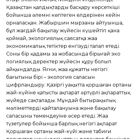
Қазақстан қалдықтарды басқару көрсеткіші
бойынша əлемнің көптеген елдерінен кейін
орналасқан. Жаңбыршин мырзаның айтуынша,
бұл жағдай бақылау жүйесін күшейтіп қана
қоймай, экологиялық саясатқа жаңа
экономикалық тетіктер енгізуді талап етеді.
Соның бір қадамы заң жобасында бірыңғай эко
логиялық деректер жүйесін құру болып
айқындалды. Яғни, жаңа құжаттың негізгі
бағытының бірі – экология саласын
цифрландыру. Қазіргі уақытта қоршаған ортаның
жай-күйіне қатысты ақпарат əртүрлі ақпараттық
жүйеде сақталады. Мұндай бытыраңқылық
мəліметтердің қайталануына жəне бақылау
сапасының төмендеуіне əсер етеді. Жаңа
түзетулер бойынша барлық негізгі ақпарат
Қоршаған ортаның жай-күйі жəне табиғи