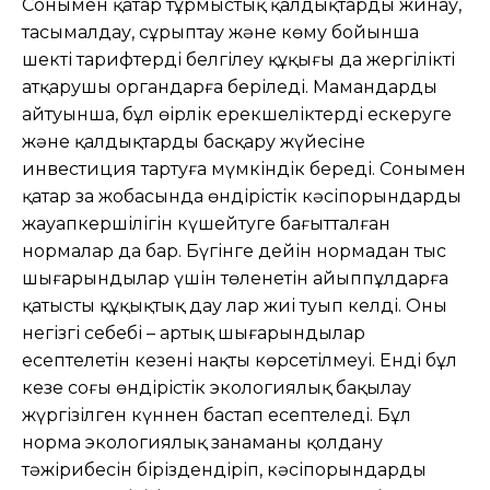
Сонымен қатар тұрмыстық қалдықтарды жинау,
тасымалдау, сұрыптау жəне көму бойынша
шекті тарифтерді белгілеу құқығы да жергілікті
атқарушы органдарға беріледі. Мамандардың
айтуынша, бұл өңірлік ерекшеліктерді ескеруге
жəне қалдықтарды басқару жүйесіне
инвестиция тартуға мүмкіндік береді. Сонымен
қатар заң жобасында өндірістік кəсіпорындардың
жауапкершілігін күшейтуге бағытталған
нормалар да бар. Бүгінге дейін нормадан тыс
шығарындылар үшін төленетін айыппұлдарға
қатысты құқықтық дау лар жиі туып келді. Оның
негізгі себебі – артық шығарындылар
есептелетін кезеңнің нақты көрсетілмеуі. Енді бұл
кезең соңғы өндірістік экологиялық бақылау
жүргізілген күннен бастап есептеледі. Бұл
норма экологиялық заңнаманы қолдану
тəжірибесін біріздендіріп, кəсіпорындардың