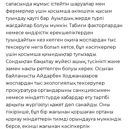
саласында жұмыс істейтін шаруалар мен
фермерлер үшін қосымша əкімшілік қысым
туындау қаупі бар. Ауылдық жерде түрлі
жағдайлар болуы мүмкін. Табиғи факторлардан
немесе өндірістік ерекшеліктерден
туындайтын кез келген оқиға жоспардан тыс
тексеруге негіз болып кетсе, бұл кəсіпкерлер
үшін қосымша қиындықтар туғызады.
Сондықтан бақылау жүйесі ашық, түсінікті жəне
заңмен нақты реттелген болуы керек. Осыған
байланысты Айдарбек Ходжаназаров
жоспардан тыс экологиялық тексерулер
прокуратура органдарының санкциясымен
немесе міндетті түрде хабардар ету тəртібі
арқылы жүргізілуі қажет деп санайды. Оның
пікірінше, бұл бір жағынан қоршаған ортаны
қорғау міндеттерін тиімді орындауға мүмкіндік
берсе, екінші жағынан кəсіпкерлік