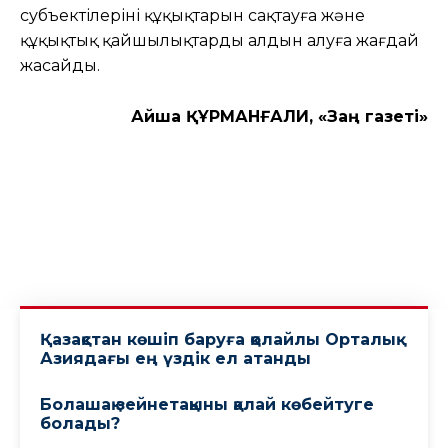
субъектілерінің құқықтарын сақтауға жəне
құқықтық қайшылықтардың алдын алуға жағдай
жасайды.
Айша ҚҰРМАНҒАЛИ, «Заң газеті»
Қазақстан көшіп баруға қолайлы Орталық
Азиядағы ең үздік ел атанды
Болашақ зейнетақыны қалай көбейтуге
болады?