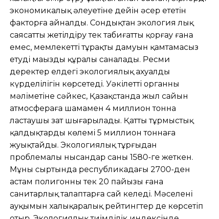
экономикалық əлеуетіне дейін əсер ететін
факторға айналды. Сондықтан экология лық
саясатты жетілдіру тек табиғатты қорғау ғана
емес, мемлекеттің тұрақты дамуын қамтамасыз
етудің маңызды құралы саналады. Ресми
деректер елдегі экологиялық ахуалдың
күрделілігін көрсетеді. Уəкілетті органның
мəліметіне сəйкес, Қазақстанда жыл сайын
атмосфераға шамамен 4 миллион тонна
ластаушы зат шығарылады. Қатты тұрмыстық
қалдықтардың көлемі 5 миллион тоннаға
жуықтайды. Экологиялық тұрғыдан
проблемалы нысандар саны 1580-ге жеткен.
Мұның сыртында республикадағы 2700-ден
астам полигонның тек 20 пайызы ғана
санитарлық талаптарға сай келеді. Мəселенің
ауқымын халықаралық рейтингтер де көрсетіп
отыр. Экологиялық тиімділік индексінде