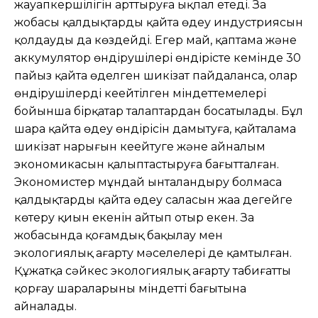
жауапкершілігін арттыруға ықпал етеді. Заң
жобасы қалдықтарды қайта өңдеу индустриясын
қолдауды да көздейді. Егер май, қаптама жəне
аккумулятор өндірушілері өндірісте кемінде 30
пайыз қайта өңделген шикізат пайдаланса, олар
өндірушілердің кеңейтілген міндеттемелері
бойынша бірқатар талаптардан босатылады. Бұл
шара қайта өңдеу өндірісін дамытуға, қайталама
шикізат нарығын кеңейтуге жəне айналым
экономикасын қалыптастыруға бағытталған.
Экономистер мұндай ынталандыру болмаса
қалдықтарды қайта өңдеу саласын жаңа деңгейге
көтеру қиын екенін айтып отыр екен. Заң
жобасында қоғамдық бақылау мен
экологиялық ағарту мəселелері де қамтылған.
Құжатқа сəйкес экологиялық ағарту табиғатты
қорғау шараларының міндетті бағытына
айналады.