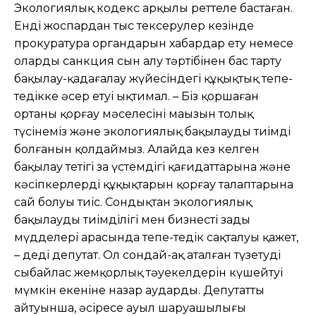
Экологиялық кодекс арқылы реттеле бастаған.
Енді жоспардан тыс тексерулер кезінде
прокуратура органдарын хабардар ету немесе
олардың санкция сын алу тəртібінен бас тарту
бақылау-қадағалау жүйесіндегі құқықтық тепе-
теңдікке əсер етуі ықтимал. – Біз қоршаған
ортаны қорғау мəселесінің маңызын толық
түсінеміз жəне экологиялық бақылаудың тиімді
болғанын қолдаймыз. Алайда кез келген
бақылау тетігі заң үстемдігі қағидаттарына жəне
кəсіпкерлердің құқықтарын қорғау талаптарына
сай болуы тиіс. Сондықтан экологиялық
бақылаудың тиімділігі мен бизнестің заңды
мүдделері арасында тепе-теңдік сақталуы қажет,
– деді депутат. Ол сондай-ақ аталған түзетудің
сыбайлас жемқорлық тəуекелдерін күшейтуі
мүмкін екеніне назар аударды. Депутаттың
айтуынша, əсіресе ауыл шаруашылығы