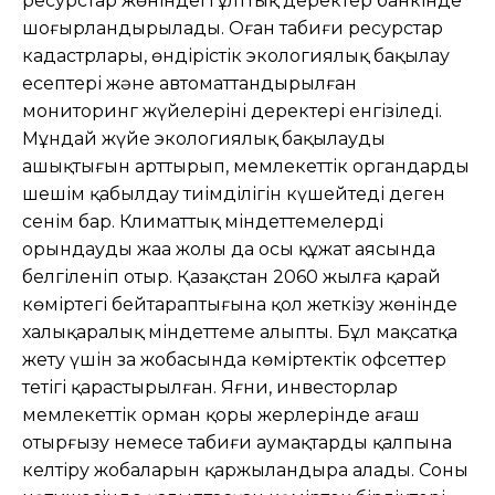
ресурстар жөніндегі ұлттық деректер банкінде
шоғырландырылады. Оған табиғи ресурстар
кадастрлары, өндірістік экологиялық бақылау
есептері жəне автоматтандырылған
мониторинг жүйелерінің деректері енгізіледі.
Мұндай жүйе экологиялық бақылаудың
ашықтығын арттырып, мемлекеттік органдардың
шешім қабылдау тиімділігін күшейтеді деген
сенім бар. Климаттық міндеттемелерді
орындаудың жаңа жолы да осы құжат аясында
белгіленіп отыр. Қазақстан 2060 жылға қарай
көміртегі бейтараптығына қол жеткізу жөнінде
халықаралық міндеттеме алыпты. Бұл мақсатқа
жету үшін заң жобасында көміртектік офсеттер
тетігі қарастырылған. Яғни, инвесторлар
мемлекеттік орман қоры жерлерінде ағаш
отырғызу немесе табиғи аумақтарды қалпына
келтіру жобаларын қаржыландыра алады. Соның