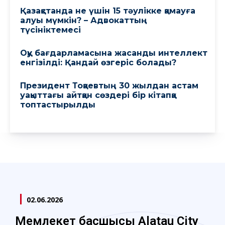
Қазақстанда не үшін 15 тәулікке қамауға
алуы мүмкін? – Адвокаттың
түсініктемесі
Оқу бағдарламасына жасанды интеллект
енгізілді: Қандай өзгеріс болады?
Президент Тоқаевтың 30 жылдан астам
уақыттағы айтқан сөздері бір кітапқа
топтастырылды