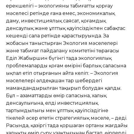
ерекшелігі – экологияны табиғатты қорғау
мəселесі ретінде ғана емес, экономикалық
даму, инвестициялық саясат, қоғамдық
денсаулық жəне ұлттық қауіпсіздікпен сабақтас
кешенді сала ретінде қарастыруында. Заң
жобасын таныстырған Экология мəселелері
жəне табиғат пайдалану комитетінің төрағасы
Еділ Жаңбыршин бүгінгі таңда экологиялық
проблемалардың қоғам өмірінің барлық саласына
ықпал етіп отырғанын айта келіп: – Экология
мəселелері əлдеқашан тар шеңбердегі
мамандандырылған тақырып болудан қалды.
Бұл – азаматтардың өмір сапасына, халық
денсаулығына, елдің инвестициялық
тартымдылығы мен ұлттық қауіпсіздігіне
тікелей əсер ететін стратегиялық мəселе, – деді.
Расында, қазіргі таңда қоршаған ортаның жағдайы
халықтың өмір сүру ұзақтығынан бастап, өңірлердің