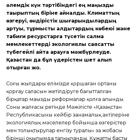
əлемдік күн тəртібіндегі ең маңызды
тақырыптың біріне айналды. Климаттың
өзгеруі, өндірістік шығарындылардың
артуы, тұрмыстық қалдықтардың көбеюі жəне
табиғи ресурстарға түсетін салмақ
мемлекеттерді экологиялық саясатты
түбегейлі қайта қарауға мəжбүрлеуде.
Қазақстан да бұл үдерістен шет қалып
отырған жоқ.
Соңғы жылдары елімізде қоршаған ортаны
қорғау саласын жетілдіруге бағытталған
бірқатар маңызды реформалар қолға алынды.
Соның жалғасы ретінде Мəжілісте «Қазақстан
Республикасының кейбір заңнамалық актілеріне
экологиялық мəселелер бойынша өзгерістер
мен толықтырулар енгізу туралы» заң жобасы
бірінші оқылымда талқыланды. Құжаттың басты