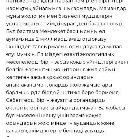
нəтижесінде қалыптасқан көміртек бірліктері
нарықтық айналымға шығарылады. Мамандар
мұны экология мен бизнестің мүдделерін
ұштастыратын тиімді құрал деп бағалап отыр.
Бұл бас тама Мемлекет басшысының ел
аумағында 2 миллиард ағаш отырғызу
жөніндегі тапсырмасын орындауға да ықпал
етуі мүмкін. Еліміздегі өзекті экологиялық
мəселелердің бірі – заңсыз қоқыс үйінділері екені
белгілі. Ғарыштық мониторинг жыл сайын
көптеген заңсыз қоқыс орындарын
анықтағанымен, оларды жою жұмыстары
барлық өңірде бірдей нəтиже бере бермейді.
Себептердің бірі – жауапты органдардың
өкілеттіктері нақты айқындалмаған. Заң жобасы
бұл мəселені шешу үшін заңсыз қоқыс
орындарын жою міндетін аудандық жəне
қалалық əкімдіктерге бекітуді ұсынды.