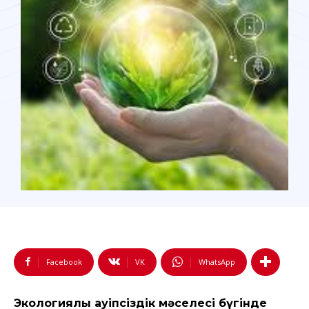
Facebook
VK
WhatsApp
Экологиялық қауіпсіздік мəселесі бүгінде