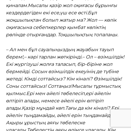
қиналам.Мысалы қазір жол оқиғасы бұрынғы
кездердегіден екі есе,үш есе өсті.Бұл
жоқшылықтан болып жатыр ма? Жол — көлік
оқиғасына себепкерлер қымбат көліктің
рөлінде отырғандар. Тоқшылықтың топалаңы.
– Ал мен бұл сауалыңыздың жауабын тауып
берем!,– кәрі тарлан жөткірінді.– Ол – өзімшілдік!
Екі жүргізуші жолға таласып, бір-біріне жол
бермейді. Сосын өзімшілдік екеуінің де түбіне
жетеді. Кімді соттайсыз? Кім кінәлі? Өзімшілдік!
Соны соттайсыз! Соттаңыз!Мысалы тұрмыстық
қылмыс.Ері мен әйелі төбелесіп,ері әйелін
өлтіріп алады, немесе әйелі ерін өлтіріп
алады.Қазір мұндай көп.Тағы да кім кінәлі? Ері
әйелін тыңдамайды, әйелі ерін тыңдамайды.
Ақыры ұрыстың аяғы төбелеске
ұласады.Төбелестің аяғы өлімге ұласады. Кім