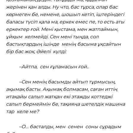
жерінен қан алды. Ну что, бас тұрса, олар бас
көрмеген бе, немене, шошып кетіп, іштеріндегі
баласы түсіп қала ма, еркек емес пе, то есть аты
еркектер ғой. Мені қыстама, мен жатпаймын,
ұйқым келмейді. Сен мені тыңда, сол
бастықтардың ішінде менің басыма ұқсайтын
бір бас жоқ. Әйелі күлді:
–Айтпа, сен ғұламасын ғой..
–Сен менің басымды айтып тұрмысың,
ақымақ басты. Ақымақ болмасам, саған иттің
итақайы салып жатқан екі этажды коттеджі
салып бермеймін бе, тақияңа шетелдік машина
тар келе ме?
–О… басталды, мен сенен соны сұрадым