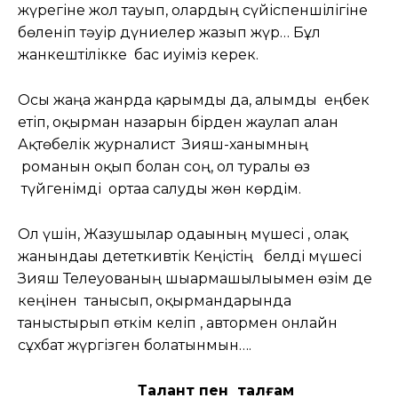
жүрегіне жол тауып, олардың сүйіспеншілігіне
бөленіп тәуір дүниелер жазып жүр… Бұл
жанкештілікке бас иуіміз керек.
Осы жаңа жанрда қарымды да, алымды еңбек
етіп, оқырман назарын бірден жаулап алған
Ақтөбелік журналист Зияш-ханымның
романын оқып болған соң, ол туралы өз
түйгенімді ортаға салуды жөн көрдім.
Ол үшін, Жазушылар одағының мүшесі , олақ
жанындағы дететкивтік Кеңістің белді мүшесі
Зияш Телеуованың шығармашылығымен өзім де
кеңінен танысып, оқырмандарында
таныстырып өткім келіп , автормен онлайн
сұхбат жүргізген болатынмын….
Талант пен талғам