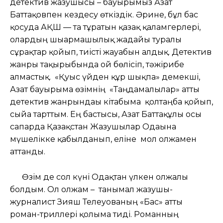
детектив жазушысы – бауырымыз Азат
Баттақовпен кездесу өткіздік. Әрине, бұл бас
қосуда АҚШ — та тұратын қазақ қаламгерлері,
олардың шығармашылық жағдайы туралы
сұрақтар қойып, тиісті жауабын алдық. Детектив
жанры тақырыбында ой бөлісіп, тәжірибе
алмастық. «Қуыс үйден құр шықпа» демекші,
Азат бауырыма өзімнің «Таңдамалылар» атты
детектив жанрындағы кітабыма қолтаңба қойып,
сыйға тарттым. Ең бастысы, Азат Баттақұлы осы
сапарда Қазақстан Жазушылар Одағына
мүшелікке қабылданып, еліне мол олжамен
аттанды.
Өзім де сол күні Одақтан үлкен олжалы
болдым. Ол олжам – танымал жазушы-
журналист Зияш Телеуованың «Бас» атты
роман-триллері қолыма тиді. Романның