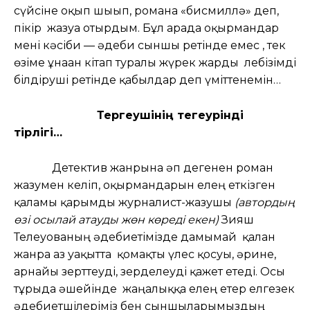
сүйсіне оқып шығып, романға «бисмиллә» деп,
пікір жазуға отырдым. Бұл арада оқырмандар
мені кәсіби — әдеби сыншы ретінде емес , тек
өзіме ұнаған кітап туралы жүрек жарды лебізімді
білдіруші ретінде қабылдар деп үміттенемін…
Тергеушінің тегеурінді
тірлігі…
Детектив жанрына әп дегенен роман
жазумен келіп, оқырмандарын елең еткізген
қаламы қарымды журналист-жазушы
(автордың
өзі осылай атауды жөн көреді екен)
Зияш
Телеуованың әдебиетімізде дамымай қалған
жанрға аз уақытта қомақты үлес қосуы, әрине,
арнайы зерттеуді, зерделеуді қажет етеді. Осы
тұрғыда әшейінде жаңалыққа елең етер елгезек
әдебиетшілеріміз бен сыншыларымыздың