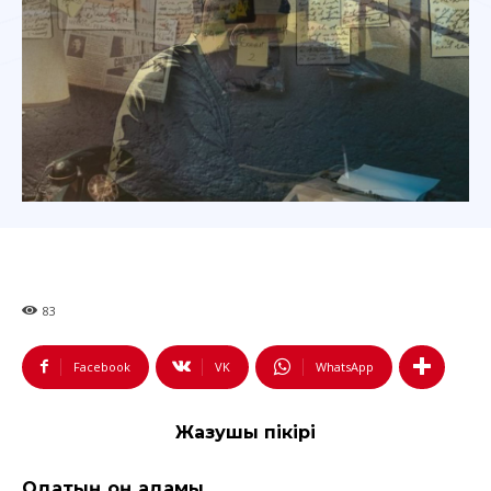
83
Facebook
VK
WhatsApp
Жазушы пікірі
Одақтың оң қадамы