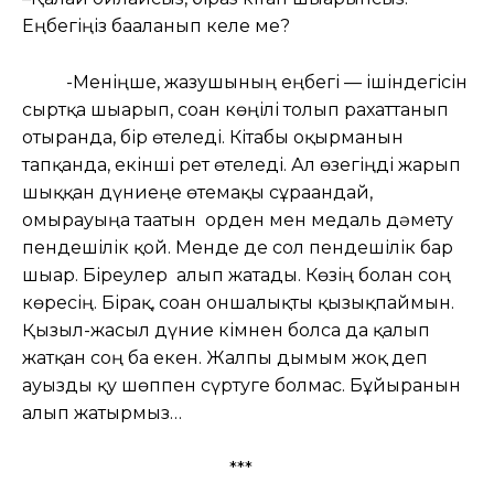
Еңбегіңіз бағаланып келе ме?
-Меніңше, жазушының еңбегі — ішіндегісін
сыртқа шығарып, соған көңілі толып рахаттанып
отырғанда, бір өтеледі. Кітабы оқырманын
тапқанда, екінші рет өтеледі. Ал өзегіңді жарып
шыққан дүниеңе өтемақы сұрағандай,
омырауыңа тағатын орден мен медаль дәмету
пендешілік қой. Менде де сол пендешілік бар
шығар. Біреулер алып жатады. Көзің болған соң
көресің. Бірақ, соған оншалықты қызықпаймын.
Қызыл-жасыл дүние кімнен болса да қалып
жатқан соң ба екен. Жалпы дымым жоқ деп
ауызды қу шөппен сүртуге болмас. Бұйырғанын
алып жатырмыз…
***