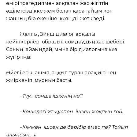
өмірі трагедиямен аяқталған жас жігіттің
әділетсіздікке жем болған қарапайым көп
жанның бір екеніне көзіңді жеткізеді.
Жалпы, Зияш диалог арқылы
кейіпкерлер образын сомдаудың хас шебері.
Соның айғағындай, мына бір диалогына көз
жүгіртіңіз:
Әйелі есік ашып, аңқып тұрған арақ иісінен
жиіркеніп, мұрнын басты.
–Түу… сонша ішкенің не?
–Көшедегі ит-құспен ішкен жоқпын ғой.
–Кіммен ішсең де бәрібір емес пе? Тойып
алыпсын… ғ