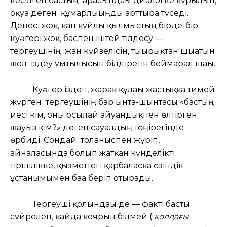
кесілген бастың арасындағы диалогке құрылып,
оқуға деген құмарлығыңды арттыра түседі.
Денесі жоқ, қан құйлы қылмыстың бірде-бір
куәгері жоқ, баспен іштей тілдесу —
тергеушінің жан күйзелісін, тығырықтан шығатын
жол іздеу ұмтылысын білдіретін беймарал шағы.
Куәгер іздеп, жарғақ құлағы жастыққа тимей
жүрген тергеушінің бар ынта-шынтасы «бастың
иесі кім, оны осылай айуандықпен өлтірген
жауыз кім?» деген сауалдың төңірегінде
өрбиді. Сондай толғаныспен жүріп,
айналасында болып жатқан күнделікті
тіршілікке, қызметтегі қарбаласқа өзіндік
ұстанымымен баға беріп отырады.
Тергеуші қолындағы де — факті басты
сүйрелеп, қайда қоярын білмей (
қолдағы