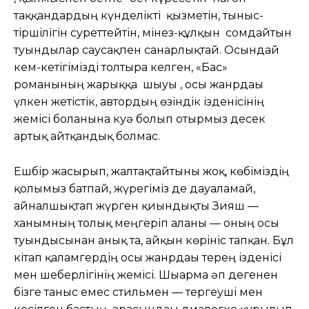
таққандардың күнделікті қызметін, тыныс-
тіршілігін суреттейтін, мінез-құлқын сомдайтын
туындылар саусақпен санарлықтай. Осындай
кем-кетігімізді толтыра келген, «Бас»
романының жарыққа шығуы , осы жанрдағы
үлкен жетістік, автордың өзіндік ізденісінің
жемісі болғанына куә болып отырмыз десек
артық айтқандық болмас.
Ешбір жасырып, жалтақтайтыны жоқ, көбіміздің
қолымыз батпай, жүрегіміз де дауаламай,
айналшықтап жүрген қиындықты Зияш —
ханымның толық меңгеріп алғаны — оның осы
туындысынан анық та, айқын көрініс тапқан. Бұл
кітап қаламгердің осы жанрдағы терең ізденісі
мен шеберлігінің жемісі. Шығарма әп дегенен
бізге таныс емес стильмен — тергеуші мен