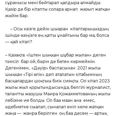
сұранысы мені бейтарап қалдыра алмайды.
Қазір де бір кітапты соларға арнап жазып жатқан
жәйім бар.
– Осы кезге дейін шығарған кітаптарыңыздың
ішінде өзіңізге ең қатты ұнайтыны бар ма, болса
— қай кітап?
– Қазақта: «Іштен шыққан шұбар жылан» деген
тәмсіл бар ғой, бәрін де бөтен көрмеймін.
Дегенімен, «Дәуір» баспасынан 2021 жылы
шыққан «Тірі өлік» деп аталатын кітабымның
басқалардан шоқтығы биік сияқты. Ол кітап 2023
жылы жыл қорытындысында, белгілі журналист,
талантты жазушы Мағира Қожахметованың жылы
лебізіне ие болды. Ол баға маған ғана емес,
әдебиетке сығалап, сыналап еніп келе жатқан
жаңа — жанрға берілген оң баға десем — артық