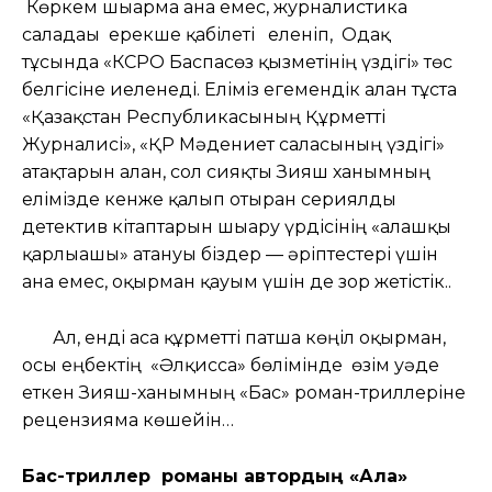
Көркем шығарма ғана емес, журналистика
саладағы ерекше қабілеті еленіп, Одақ
тұсында «КСРО Баспасөз қызметінің үздігі» төс
белгісіне иеленеді. Еліміз егемендік алған тұста
«Қазақстан Республикасының Құрметті
Журналисі», «ҚР Мәдениет саласының үздігі»
атақтарын алған, сол сияқты Зияш ханымның
елімізде кенже қалып отырған сериялды
детектив кітаптарын шығару үрдісінің «алғашқы
қарлығашы» атануы біздер — әріптестері үшін
ғана емес, оқырман қауым үшін де зор жетістік..
Ал, енді аса құрметті патша көңіл оқырман,
осы еңбектің «Әлқисса» бөлімінде өзім уәде
еткен Зияш-ханымның «Бас» роман-триллеріне
рецензияма көшейін…
Бас-триллер романы автордың «Алқа»