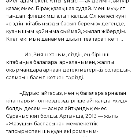
әйел адам екен. Ұлты ұйғыр — ау деймін, әйтуір
қазақ емес. Бірақ қазақшаға судай. Мені мұқият
тыңдап, флешкімді алып қалды. Ол келесі күні
«сіздің кітабыңызды басып береміз» дегенде,
қуанышым қойныма сыймай, жылап жібердім.
Кітап екі мың данамен шығып, тез тарап кетті…
– Иә, Зияш ханым, сіздің ең бірінші
кітабыңыз балаларға арналғанымен, жалпы
оқырмандарға арнаған детективтеріңіз солардың
салмағын басып кеткен тәрізді.
–Дұрыс айтасыз, менің балаларға арналған
кітаптарым- ол кезде,қазіргіше айтқанда, «хид»
болды десем — асыра айтқандық емес.
Сұраныс көп болды. Артынша, 2013 — жылы
«Жазушы» баспасынан мемлекеттік
тапсырыспен шыққан екі романым-