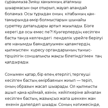
сұрағымызға Зияш ханымның аталмыш
шығармасын оқи отырып, жауап алғандай
боламыз. Осы тұрғыдан оның кітабының қан-
тамырында өмір болмыстарын шынайы
суреттеу детальдары артып жығылады. Бізге
керегі де осы емес пе?! Куәгерлердің кесілген
басты тануға келгендегі пенделік үрейге берілуі
өте нанымды баяндалуымен қаламгердің
қылмыспен күресу органдарының тыныс-
тіршілігін соншалықты жақсы білетіндігімен таң
қалдырады.
Сонымен қатар, бір елең етерлігі, тергеуші
кесілген бастың өмірбаянын жиып — теріп,
оның образын жасап шығарады. Ол қылмысты
ашып қана қоймай, өзінің кейіпкеріне айналған
кесілген бастың, жазықсыз жапа шеккен жан
екенін дәлелдеп шығады. Соның нәтижесінде,