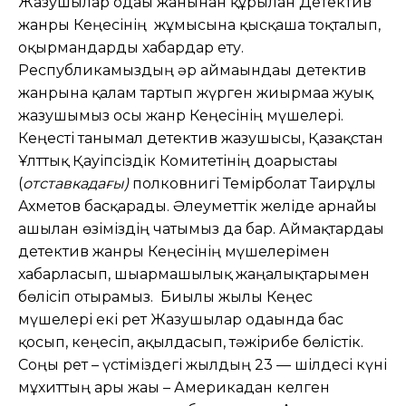
Жазушылар одағы жанынан құрылған Детектив
жанры Кеңесінің жұмысына қысқаша тоқталып,
оқырмандарды хабардар ету.
Республикамыздың әр аймағындағы детектив
жанрына қалам тартып жүрген жиырмаға жуық
жазушымыз осы жанр Кеңесінің мүшелері.
Кеңесті танымал детектив жазушысы, Қазақстан
Ұлттық Қауіпсіздік Комитетінің доғарыстағы
(
отставкадағы)
полковнигі Темірболат Таирұлы
Ахметов басқарады. Әлеуметтік желіде арнайы
ашылған өзіміздің чатымыз да бар. Аймақтардағы
детектив жанры Кеңесінің мүшелерімен
хабарласып, шығармашылық жаңалықтарымен
бөлісіп отырамыз. Биылғы жылы Кеңес
мүшелері екі рет Жазушылар одағында бас
қосып, кеңесіп, ақылдасып, тәжірибе бөлістік.
Соңғы рет – үстіміздегі жылдың 23 — шілдесі күні
мұхиттың арғы жағы – Америкадан келген