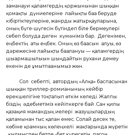
заманауи қаламгердің қоржынынан шыққан
қомақты дүниелеріне лайықты баға беруде
кібіртіктеулеріне, жанрды жатырқауларына,
оның бүге-шүгесін бүтіндеп біле бермеулері
себеп болуда деген күмәніміз бар. Дегенімен,
еңбектің аты еңбек. Оның өз бағасын алуы, өз
дәрежесіне лайықты бағалануы — қаламгердің
шығармашылығын шыңдайтын рухани демеу
екенін де ұмытпағанымыз жөн.
Сол себепті, автордың «Алқа» баспасынан
шыққан триллер-ромианының кейбір
ерекшелігіне тоқталып өткім келеді. Жалпы
біздің әдебиетіміз кейіпкерге бай .Сан қилы
қазақия мамандық иелері жазушылардың
қаламынан тыс қалған емес. Солай десек те,
көбіне қоғамның көлеңкелі жақтарында жүретін
, қылмыспен бетпе -бет күресетін пагон