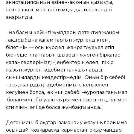
аннотациясының өзінен-ақ оның қызықты,
шырғалаңы мол, тартымды дүние екендігі
аңғарылды.
Өз басым кейінгі жылдары детектив жанры
тақырыбына қалам тартып жүргендіктен ,
білетінім — осы күрделі жанрға тәуекел етіп ,
бірнеше кітаптарын шығарып жүрген бірқатар
қаламгерлеріміздің еңбектерін елеп, пікір
жазып жүрген әдебиет танушыларды,
сыншыларды кездестірмедім.. Оның бір себебі
–осы, жанрдың әдебиетімізге кенжелеп
келуінен болса, екінші себебі –еуропаға танымал
болғанмен , біз үшін қыры мен сырының, тілі мен
стиілінің әлі де болса жұмбақтығында..
Дегенмен. бірқатар заманаиу жазушыларымыз
осындай көзқарасқа қармастан, оқырмандар