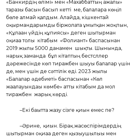
«Банкирдің өлімі» мен «Махаббаттың ажалы»
таразы басын басып кетті ме, балаларға көңіл
бөле алмай қалдым. Алайда, кішкентай
оқырмандарымды біржолата ұмытқан жоқпын,
«Құлаған үйдің құпиясы» деген шытырман
оқиғаға толы кітабым «Фолиант» баспасынан
2019 жылы 5000 данамен шықты. Шынында,
нарық заманда бұл кітаптың бестсллер
дәрежесінде көп тиражбен шығуы балалар үшін
де, мен үшін де сәттілік еді. 2023 жылы
«Балалар әдебиеті» баспасынан «Көл
жағалауындағы көмбе» атты кітабым да мол
тиражбен жарық көрді.
–Екі бағытта жазу сізге қиын емес пе?
–Әрине, қиын. Бірақ жасөспірімдердің
шытырман оқиғаға деген қызығушылығы мен