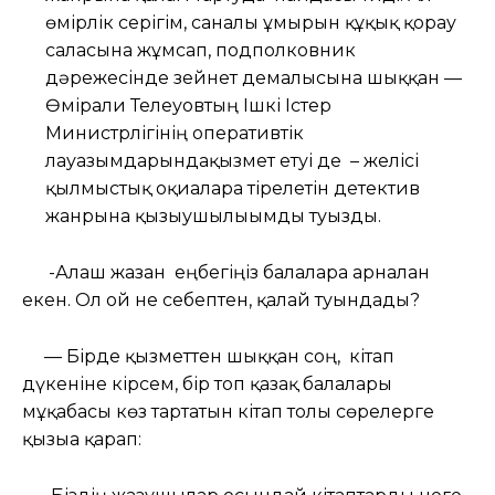
өмірлік серігім, саналы ғұмырын құқық қорғау
саласына жұмсап, подполковник
дәрежесінде зейнет демалысына шыққан —
Өмірғали Телеуовтың Ішкі Істер
Министрлігінің оперативтік
лауазымдарындақызмет етуі де – желісі
қылмыстық оқиғаларға тірелетін детектив
жанрына қызығушылығымды туғызды.
-Алғаш жазған еңбегіңіз балаларға арналған
екен. Ол ой не себептен, қалай туындады?
— Бірде қызметтен шыққан соң, кітап
дүкеніне кірсем, бір топ қазақ балалары
мұқабасы көз тартатын кітап толы сөрелерге
қызыға қарап: