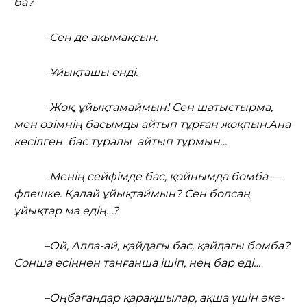
ба?
–Сен де ақымақсын.
–Ұйықташы енді.
–Жоқ, ұйықтамаймын! Сен шатыстырма,
мен өзімнің басымды айтып тұрған жоқпын.Ана
кесілген бас туралы айтып тұрмын…
–Менің сейфімде бас, қойнымда бомба —
флешке. Қалай ұйықтаймын? Сен болсаң
ұйықтар ма едің…?
–Ой, Алла-ай, қайдағы бас, қайдағы бомба?
Сонша есіңнен танғанша ішіп, нең бар еді…
–Оңбағандар қарақшылар, ақша үшін әке-