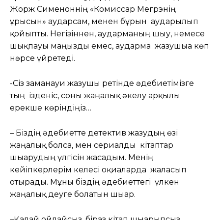
Жорж Сименоннің «Комиссар Мегрэнің
ұрысын» аударсам, менен бұрын аударылып
қойыпты. Негізіннен, аударманың шығу, немесе
шықпауы маңызды емес, аударма жазушыға көп
нәрсе үйретеді.
-Сіз заманауи жазушы ретінде әдебиетімізге
тың ізденіс, соны жаңалық әкелу арқылы
ерекше көріндіңіз…
– Біздің әдебиетте детектив жазудың өзі
жаңалық болса, мен сериалды кітаптар
шығарудың үлгісін жасадым. Менің
кейіпкерлерім келесі оқиғаларда жалғасып
отырады. Мұны біздің әдебиеттегі үлкен
жаңалық деуге болатын шығар.
–Қалай ойлайсыз, біраз кітап шығарыпсыз.