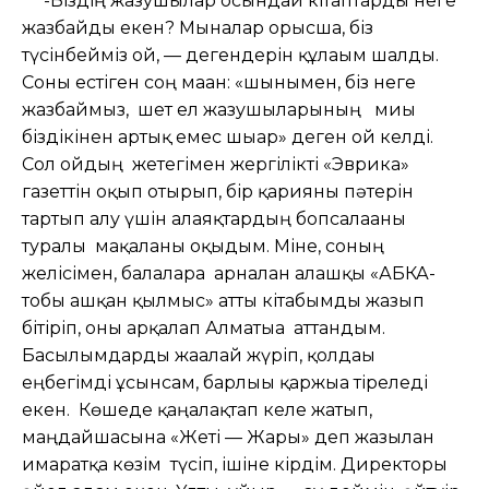
-Біздің жазушылар осындай кітаптарды неге
жазбайды екен? Мыналар орысша, біз
түсінбейміз ғой, — дегендерін құлағым шалды.
Соны естіген соң маған: «шынымен, біз неге
жазбаймыз, шет ел жазушыларының миы
біздікінен артық емес шығар» деген ой келді.
Сол ойдың жетегімен жергілікті «Эврика»
газеттін оқып отырып, бір қарияны пәтерін
тартып алу үшін алаяқтардың бопсалағаны
туралы мақаланы оқыдым. Міне, соның
желісімен, балаларға арналған алғашқы «АБКА-
тобы ашқан қылмыс» атты кітабымды жазып
бітіріп, оны арқалап Алматыға аттандым.
Басылымдарды жағалай жүріп, қолдағы
еңбегімді ұсынсам, барлығы қаржыға тіреледі
екен. Көшеде қаңғалақтап келе жатып,
маңдайшасына «Жеті — Жарғы» деп жазылған
ғимаратқа көзім түсіп, ішіне кірдім. Директоры