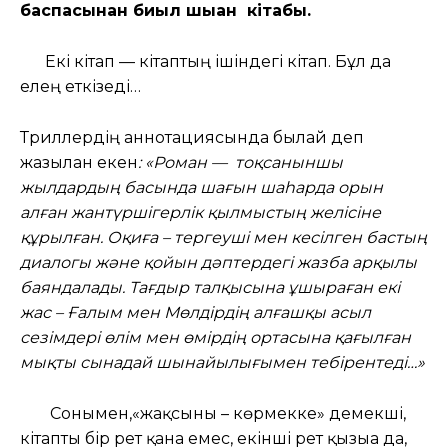
баспасынан биыл шыққан кітабы.
Екі кітап — кітаптың ішіндегі кітап. Бұл да
елең еткізеді…
Триллердің аннотациясында былай деп
жазылған екен
: «Роман — тоқсаныншы
жылдардың басында шағын шаһарда орын
алған жантүршігерлік қылмыстың желісіне
құрылған. Оқиға – тергеуші мен кесілген бастың
диалогы және қойын дәптердегі жазба арқылы
баяндалады. Тағдыр талқысына ұшыраған екі
жас – Ғалым мен Мөлдірдің алғашқы асыл
сезімдері өлім мен өмірдің ортасына қағылған
мықты сынадай шынайылығымен тебірентеді…»
Сонымен,«жақсыны – көрмекке» демекші,
кітапты бір рет қана емес, екінші рет қызыға да,