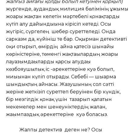
жалғыз айғағы қолды болып кетуінен қорқып)
жүргенде, аудандық милиция бөлімінің ұжымы
жоғары жақтан келетін мәртебелі қонақтарды
күтіп алу дайындығына кірісіп кетеді. Осы
жүгіріс, сүргелең шебер суреттеледі. Онда
сарказм да, күйініш те бар. Оқырман детективті
оқи отырып, өмірдің айна қатесіз шынайы
көріністеріне, төменгі жақтағылардың жоғары
лауазымдағыларды қарсы алудағы
көзбояушылық іс -әрекеттеріне куә болып,
миығынан күліп отырады. Себебі — шығарма
шындықтың айнасы. Жазушының сол сәтті
жеріне жеткізіп суреттеп беруінен бір күндік,
бір мезгілдік қонақ үшін тазарып қалатын
мекемелер мен шенеуніктердің жалған,
жағымпаздық әрекеттеріне куә боласыз.
Жалпы детектив деген не? Осы