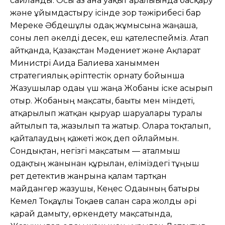
сайланды. Осы аз ғана уақыт аралығында басқару
және ұйымдастыру ісінде зор тәжірибесі бар
Мереке Әбдешұлы одақ жұмысына жаңаша,
соны леп әкелді десек, еш қателеспейміз. Атап
айтқанда, Қазақстан Мәдениет және Ақпарат
Министрі Аида Балиева ханыммен
стратегиялық әріптестік орнату бойынша
Жазушылар одағы үш жаңа Жобаны іске асырып
отыр. Жобаның мақсаты, бағыты мен міндеті,
атқарылып жатқан қыруар шаруалары туралы
айтылып та, жазылып та жатыр. Оларға тоқталып,
қайталаудың қажеті жоқ деп ойлаймын.
Сондықтан, негізгі мақсатым — аталмыш
одақтың жанынан құрылған, еліміздегі тұңғыш
рет детектив жанрына қалам тартқан
майдангер жазушы, Кеңес Одағының батыры
Кемел Тоқаұлы Тоқаев салған сара жолды әрі
қарай дамыту, өркендету мақсатында,