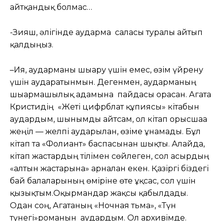
айтқандық болмас…
-Зияш, әлігінде аударма саласы туралы айтып
қалдыңыз.
–Ия, аударманы шығару үшін емес, өзім үйрену
үшін аударатынмын. Дегенмен, аударманың
шығармашылық адамына пайдасы орасан. Агата
Кристидің «Жеті цифрблат құпиясы» кітабын
аудардым, шынымды айтсам, ол кітап орысшаға
жеңіл — желпі аударылған, өзіме ұнамады. Бұл
кітап та «Фолиант» баспасынан шықты. Алайда,
кітап жастардың тілімен сөйлеген, сол ғасырдың
«алтын жастарына» арналған екен. Қазіргі біздегі
бай балаларының өміріне өте ұқсас, сол үшін
қызықтым.Оқырмандар жақсы қабылдады.
Одан соң, Агатаның «Ночная тьма», «Түн
түнегі»романын аудардым. Ол архивімде.