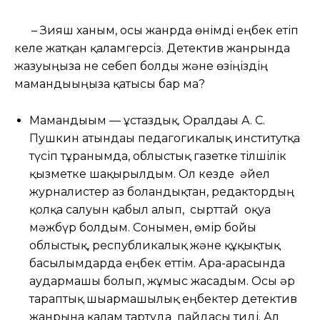
– Зияш ханым, осы жанрда өнімді еңбек етіп
келе жатқан қаламгерсіз. Детектив жанрында
жазуыңызға не себеп болды және өзіңіздің
мамандығыңызға қатысы бар ма?
Мамандығым — ұстаздық. Оралдағы А. С.
Пушкин атындағы педагогикалық институтқа
түсіп тұрғанымда, облыстық газетке тілшілік
қызметке шақырылдым. Ол кезде әйел
журналистер аз болғандықтан, редактордың
қолқа салуын қабыл алып, сырттай оқуға
мәжбүр болдым. Сонымен, өмір бойы
облыстық, республикалық және құқықтық
басылымдарда еңбек еттім. Ара-арасында
аудармашы болып, жұмыс жасадым. Осы әр
тараптық шығармашылық еңбектер детектив
жанрына қалам тартуда пайдасы тиді. Ал