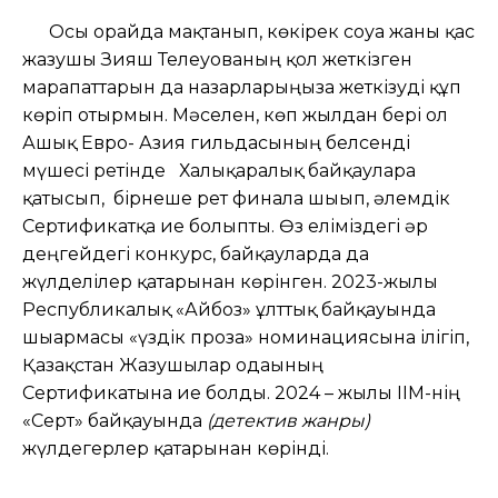
Осы орайда мақтанып, көкірек соғуға жаны қас
жазушы Зияш Телеуованың қол жеткізген
марапаттарын да назарларыңызға жеткізуді құп
көріп отырмын. Мәселен, көп жылдан бері ол
Ашық Евро- Азия гильдасының белсенді
мүшесі ретінде Халықаралық байқауларға
қатысып, бірнеше рет финалға шығып, әлемдік
Сертификатқа ие болыпты. Өз еліміздегі әр
деңгейдегі конкурс, байқауларда да
жүлделілер қатарынан көрінген. 2023-жылғы
Республикалық «Айбоз» ұлттық байқауында
шығармасы «үздік проза» номинациясына ілігіп,
Қазақстан Жазушылар одағының
Сертификатына ие болды. 2024 – жылы ІІМ-нің
«Серт» байқауында
(детектив жанры)
жүлдегерлер қатарынан көрінді.