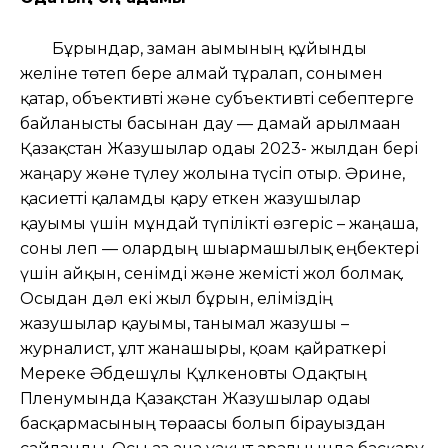
Бұрындар, заман ағымының құйынды
желіне төтеп бере алмай тұралап, сонымен
қатар, объективті және субъективті себептерге
байланысты басынан дау — дамай арылмаған
Қазақстан Жазушылар одағы 2023- жылдан бері
жаңару және түлеу жолына түсіп отыр. Әрине,
қасиетті қаламды қару еткен жазушылар
қауымы үшін мұндай түпілікті өзгеріс – жаңаша,
соны леп — олардың шығармашылық еңбектері
үшін айқын, сенімді және жемісті жол болмақ.
Осыдан дәл екі жыл бұрын, еліміздің
жазушылар қауымы, танымал жазушы –
журналист, ұлт жанашыры, қоғам қайраткері
Мереке Әбдешұлы Құлкеновты Одақтың
Пленумында Қазақстан Жазушылар одағы
басқармасының төрағасы болып бірауыздан