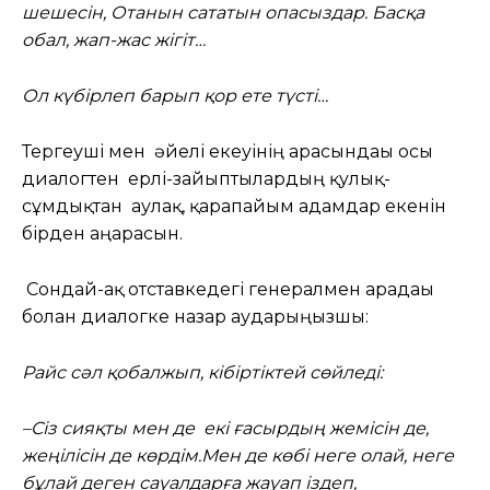
шешесін, Отанын сататын опасыздар. Басқа
обал, жап-жас жігіт…
Ол күбірлеп барып қор ете түсті…
Тергеуші мен әйелі екеуінің арасындағы осы
диалогтен ерлі-зайыптылардың қулық-
сұмдықтан аулақ, қарапайым адамдар екенін
бірден аңғарасын.
Сондай-ақ отставкедегі генералмен арадағы
болған диалогке назар аударыңызшы:
Райс сәл қобалжып, кібіртіктей сөйледі:
–Сіз сияқты мен де екі ғасырдың жемісін де,
жеңілісін де көрдім.Мен де көбі неге олай, неге
бұлай деген сауалдарға жауап іздеп,