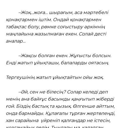
–Жоқ…жоға… шырағым, аса мәртебелі
қонақтармен іштім. Ондай қонақтармен
табақтас болу, рөмке соғыстыру әркімнің
маңлайына жазылмаған екен. Солай десті
аналар…
–Жақсы болған екен. Жұғысты болсын.
Енді жатып ұйықташы, балаларды оятасың.
Тергеушінің жатып ұйықтайтын ойы жоқ.
–Әй, сен не білесің? Солар келеді деп
менің ана байғұс басымды қаңғытып жіберді
ғой. Біздің бастық та қызық. Өлгенше айттым,
онда бармайды. Құлағалы тұрған жертөлеңді,
хан сарайына үйреніп қалғандар не істесін,
қозғамайық дедім. Тыңдады ма, қадалған