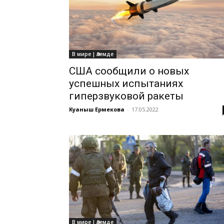
В мире | Әлемде
США сообщили о новых
успешных испытаниях
гиперзвуковой ракеты
Куаныш Ермекова
-
17.05.2022
В мире | Әлемде