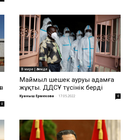
В мире | Әлемде
Маймыл шешек ауруы адамға
жұқты. ДДСҰ түсінік берді
в
Куаныш Ермекова
-
17.05.2022
0
0