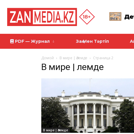
PDF — Журнал
Заң Мен Тәртіп
А
Домой
В мире | Әлемде
Страница 2
В мире | Әлемде
В мире | Әлемде