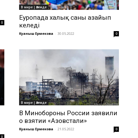
В мире | Әлемде
Еуропада халық саны азайып
0
келеді
Куаныш Ермекова
-
30.05.2022
0
В мире | Әлемде
В Минобороны России заявили
о взятии «Азовстали»
Куаныш Ермекова
-
21.05.2022
0
0