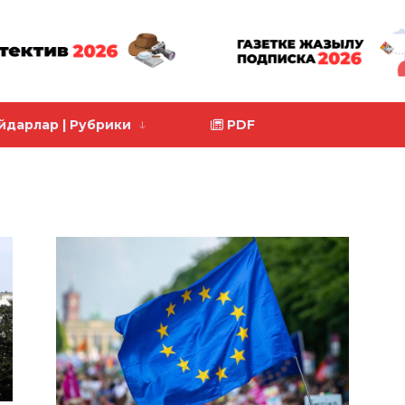
йдарлар | Рубрики
PDF