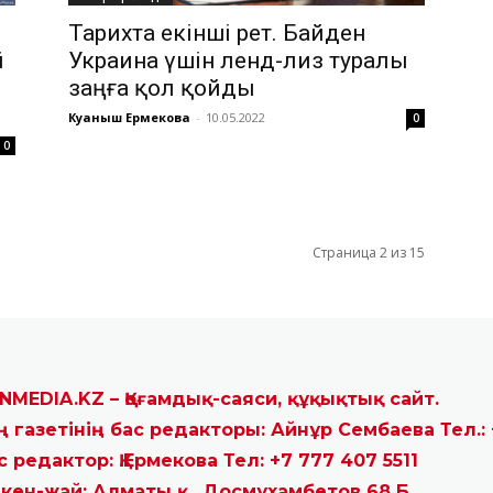
Тарихта екінші рет. Байден
й
Украина үшін ленд-лиз туралы
заңға қол қойды
Куаныш Ермекова
-
10.05.2022
0
0
Страница 2 из 15
NMEDIA.KZ – Қоғамдық-саяси, құқықтық сайт.
ң газетінің бас редакторы: Айнұр Сембаева Тел.: 
с редактор: Қ.Ермекова Тел: +7 777 407 5511
кен-жай: Алматы қ., Досмұхамбетов 68 Б.