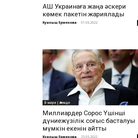
АҚШ Украинаға жаңа әскери
көмек пакетін жариялады
Куаныш Ермекова
-
01.06.2022
В мире | Әлемде
Миллиардер Сорос Үшінші
дүниежүзілік соғыс басталуы
мүмкін екенін айтты
Куаныш Ермекова
-
25.05.2022