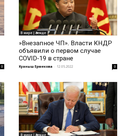
В мире | Әлемде
»Внезапное ЧП». Власти КНДР
объявили о первом случае
COVID-19 в стране
Куаныш Ермекова
-
12.05.2022
0
0
В мире | Әлемде