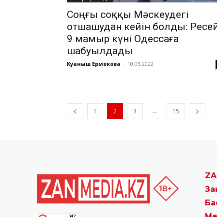
Соңғы соққы Мәскеудегі
отшашудан кейін болды: Ресе
9 мамыр күні Одессаға
шабуылдады
Куаныш Ермекова
-
10.05.2022
...
1
2
3
15
ZA
За
Ба
Ме