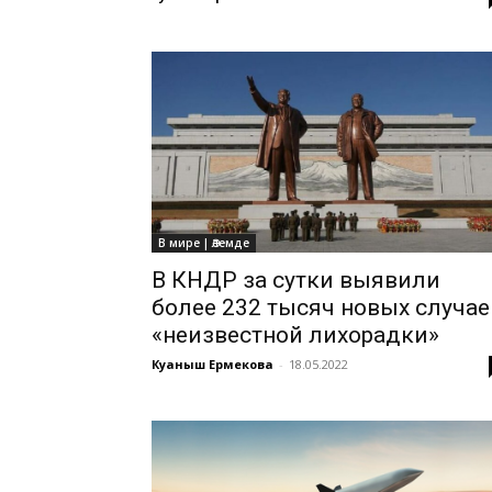
В мире | Әлемде
В КНДР за сутки выявили
более 232 тысяч новых случае
«неизвестной лихорадки»
Куаныш Ермекова
-
18.05.2022