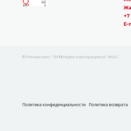
Жа
+7
E-
© Меншік иесі: "ЗАҢ" Медиа-корпорациясы" ЖШС
Политика конфиденциальности
Политика возврата