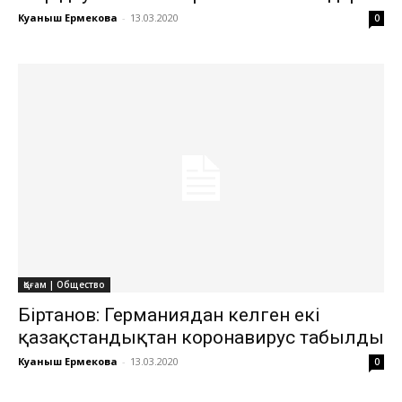
Куаныш Ермекова
-
13.03.2020
0
Қоғам | Общество
Біртанов: Германиядан келген екі
қазақстандықтан коронавирус табылды
Куаныш Ермекова
-
13.03.2020
0