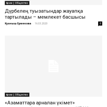
Қоғам | Общество
Дүрбелең туғызатындар жауапқа
тартылады – мемлекет басшысы
Куаныш Ермекова
-
16.03.2020
0
Қоғам | Общество
«Азаматтарға арналған үкімет»