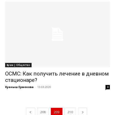
Қоғам | Общество
ОСМС: Как получить лечение в дневном
стационаре?
Куаныш Ермекова
-
13.03.2020
0
208
209
210