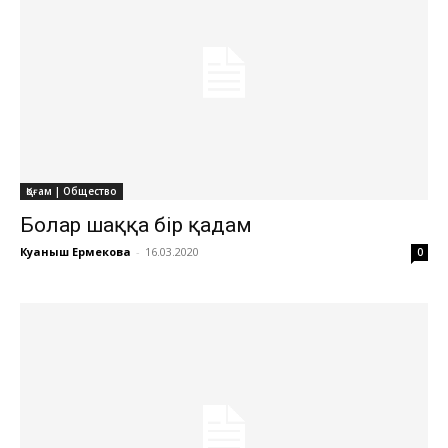
Қоғам | Общество
Болар шаққа бір қадам
Куаныш Ермекова
-
16.03.2020
0