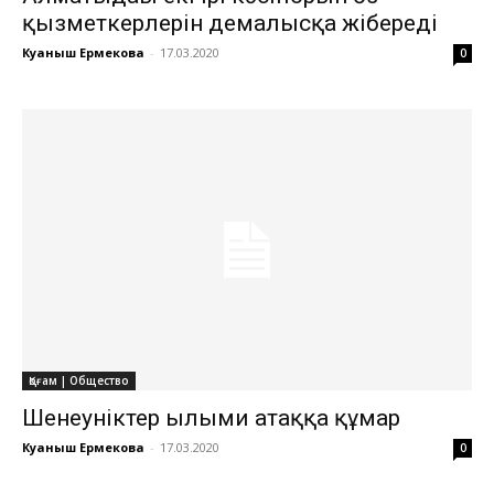
қызметкерлерін демалысқа жібереді
Куаныш Ермекова
-
17.03.2020
0
Қоғам | Общество
Шенеуніктер ғылыми атаққа құмар
Куаныш Ермекова
-
17.03.2020
0