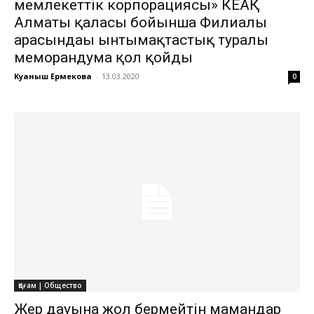
мемлекеттік корпорациясы» КЕАҚ
Алматы қаласы бойынша Филиалы
арасындағы ынтымақтастық туралы
меморандумға қол қойды
Куаныш Ермекова
-
13.03.2020
0
Қоғам | Общество
Жер дауына жол бермейтін мамандар