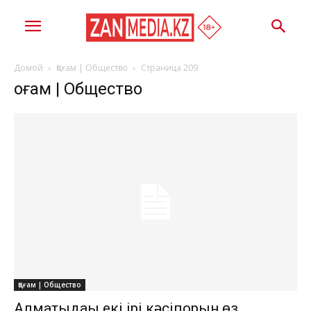
Домой
Қоғам | Общество
Страница 209
Қоғам | Общество
Қоғам | Общество
Алматыдағы екі ірі кәсіпорын өз