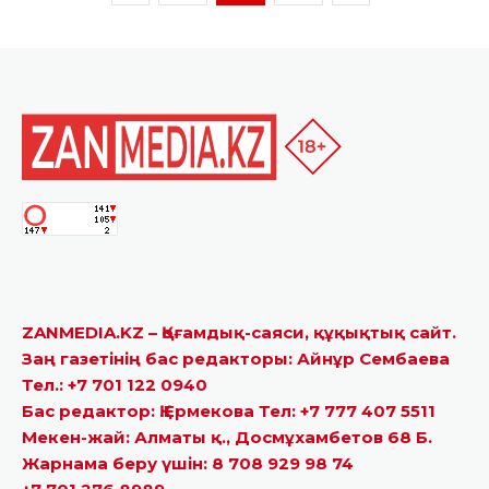
ZANMEDIA.KZ – Қоғамдық-саяси, құқықтық сайт.
Заң газетінің бас редакторы: Айнұр Сембаева
Тел.: +7 701 122 0940
Бас редактор: Қ.Ермекова Тел: +7 777 407 5511
Мекен-жай: Алматы қ., Досмұхамбетов 68 Б.
Жарнама беру үшін: 8 708 929 98 74