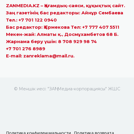
ZANMEDIA.KZ – Қоғамдық-саяси, құқықтық сайт.
Заң газетінің бас редакторы: Айнұр Сембаева
Тел.: +7 701 122 0940
Бас редактор: Қ.Ермекова Тел: +7 777 407 5511
Мекен-жай: Алматы қ., Досмұхамбетов 68 Б.
Жарнама беру үшін: 8 708 929 98 74
+7 701 276 8989
E-mail: zanreklama@mail.ru.
© Меншік иесі: "ЗАҢ" Медиа-корпорациясы" ЖШС
Политика конфиденциальности
Политика возврата