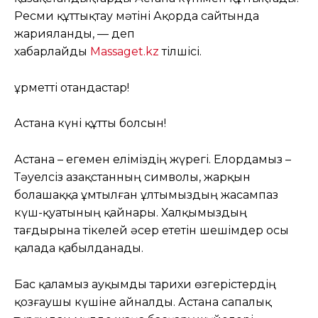
Ресми құттықтау мәтіні Ақорда сайтында
жарияланды, — деп
хабарлайды
Massaget.kz
тілшісі.
Құрметті отандастар!
Астана күні құтты болсын!
Астана – егемен еліміздің жүрегі. Елордамыз –
Тәуелсіз Қазақстанның символы, жарқын
болашаққа ұмтылған ұлтымыздың жасампаз
күш-қуатының қайнары. Халқымыздың
тағдырына тікелей әсер ететін шешімдер осы
қалада қабылданады.
Бас қаламыз ауқымды тарихи өзгерістердің
қозғаушы күшіне айналды. Астана сапалық