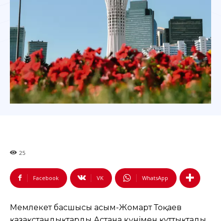
25
Facebook
VK
WhatsApp
Мемлекет басшысы Қасым-Жомарт Тоқаев
қазақстандықтарды Астана күнімен құттықтады.