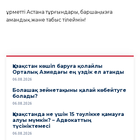
Құрметті Астана тұрғындары, баршаңызға
амандық және табыс тілеймін!
Қазақстан көшіп баруға қолайлы
Орталық Азиядағы ең үздік ел атанды
06.08.2026
Болашақ зейнетақыны қалай көбейтуге
болады?
06.08.2026
Қазақстанда не үшін 15 тәулікке қамауға
алуы мүмкін? – Адвокаттың
түсініктемесі
06.08.2026