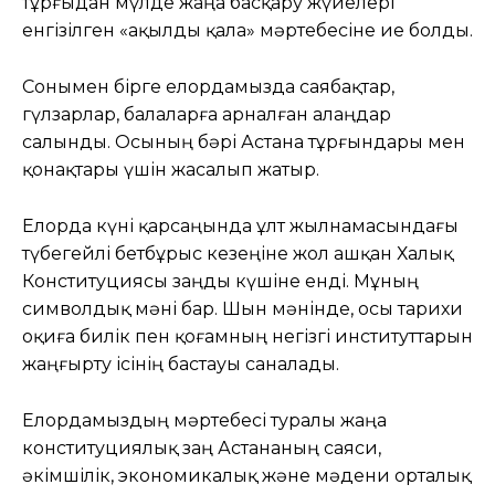
тұрғыдан мүлде жаңа басқару жүйелері
енгізілген «ақылды қала» мәртебесіне ие болды.
Сонымен бірге елордамызда саябақтар,
гүлзарлар, балаларға арналған алаңдар
салынды. Осының бәрі Астана тұрғындары мен
қонақтары үшін жасалып жатыр.
Елорда күні қарсаңында ұлт жылнамасындағы
түбегейлі бетбұрыс кезеңіне жол ашқан Халық
Конституциясы заңды күшіне енді. Мұның
символдық мәні бар. Шын мәнінде, осы тарихи
оқиға билік пен қоғамның негізгі институттарын
жаңғырту ісінің бастауы саналады.
Елордамыздың мәртебесі туралы жаңа
конституциялық заң Астананың саяси,
әкімшілік, экономикалық және мәдени орталық