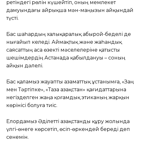
ретіндегі рөлін күшейтіп, оның мемлекет
дамуындағы айрықша мән-маңызын айқындай
түсті.
Бас шаһардың халықаралық абырой-беделі де
нығайып келеді. Аймақтық және жаһандық
саясаттың аса өзекті мәселелеріне қатысты
шешімдердің Астанада қабылдануы – соның
айқын дәлелі.
Бас қаламыз жауапты азаматтық ұстанымға, «Заң
мен Тәртіпке», «Таза Қазақстан» қағидаттарына
негізделген жаңа қоғамдық этиканың жарқын
көрінісі болуға тиіс.
Елордамыз Әділетті Қазақстанды құру жолында
үлгі-өнеге көрсетіп, өсіп-өркендей береді деп
сенемін.