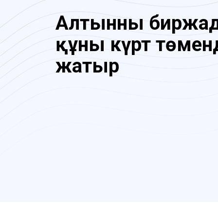
Алтынның биржа
құны күрт төмен
жатыр