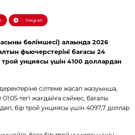
p
Telegram
сының бөлімшесі) алаңында 2026
алтын фьючерстерінің бағасы 24
р трой унциясы үшін 4100 доллардан
 деректеріне сілтеме жасап жазуынша,
01:05-тегі жағдайға сәйкес, бағалы
деп, бір трой унциясы үшін 4097,7 доллар