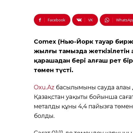
Facebook
VK
WhatsAp
Comex (Нью-Йорк тауар биржа
жылғы тамызда жеткізілетін 
қарашадан бері алғаш рет бі
төмен түсті.
Oxu.Az
басылымының сауда алаңы
Қазақстан уақыты бойынша сағат 
металдың құны 4,4 пайызға төмен
болды.