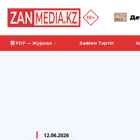
PDF — Журнал
Заң Мен Тәртіп
А
12.06.2026