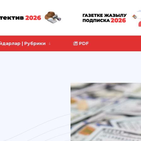
йдарлар | Рубрики
PDF