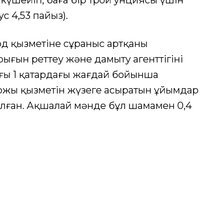
 күшейіп, баға бір трой унциясы үшін
с 4,53 пайыз).
рд қызметіне сұраныс артқаны
ығын реттеу және дамыту агенттігінің
ғы 1 қаңтардағы жағдай бойынша
ржы қызметін жүзеге асыратын ұйымдар
 болған. Ақшалай мәнде бұл шамамен 0,4