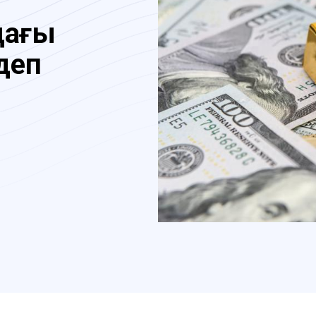
дағы
деп