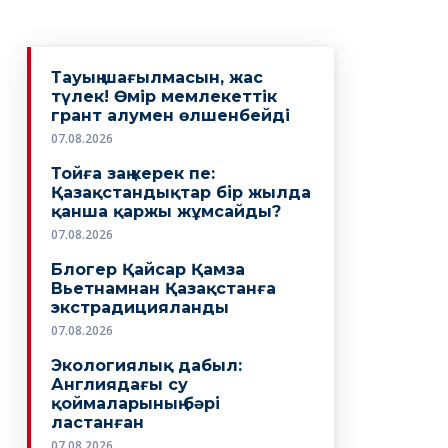
Тауың шағылмасын, жас
түлек! Өмiр мемлекеттiк
грант алумен өлшенбейдi
07.08.2026
Тойға заң керек пе:
Қазақстандықтар бір жылда
қанша қаржы жұмсайды?
07.08.2026
Блогер Қайсар Қамза
Вьетнамнан Қазақстанға
экстрадицияланды
07.08.2026
Экологиялық дабыл:
Англиядағы су
қоймаларының бәрі
ластанған
07.08.2026