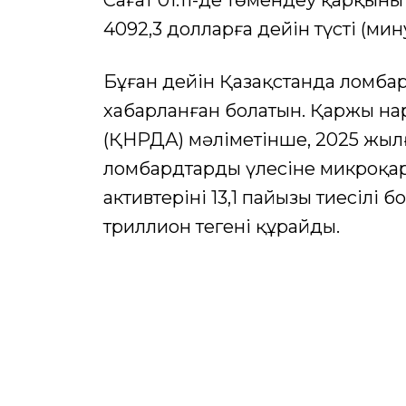
Сағат 01:11-де төмендеу қарқыны
4092,3 долларға дейін түсті (мину
Бұған дейін Қазақстанда ломба
хабарланған болатын. Қаржы нар
(ҚНРДА) мәліметінше, 2025 жыл
ломбардтардың үлесіне микроқа
активтерінің 13,1 пайызы тиесілі
триллион теңгені құрайды.