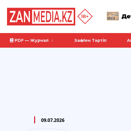
PDF — Журнал
Заң Мен Тәртіп
А
09.07.2026