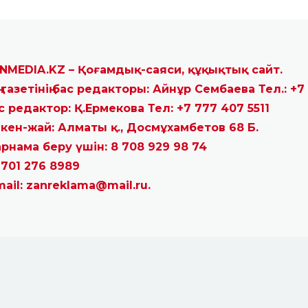
NMEDIA.KZ – Қоғамдық-саяси, құқықтық сайт.
ң газетінің бас редакторы: Айнұр Сембаева Тел.: +7
с редактор: Қ.Ермекова Тел: +7 777 407 5511
кен-жай: Алматы қ., Досмұхамбетов 68 Б.
рнама беру үшін: 8 708 929 98 74
 701 276 8989
mail: zanreklama@mail.ru.