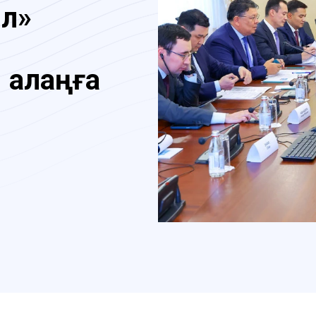
ыл»
ы
қ алаңға