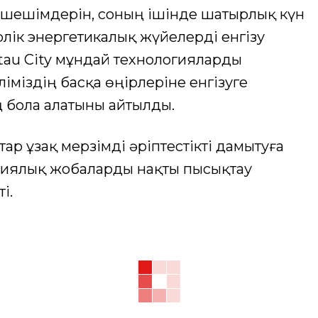
 шешімдерін, соның ішінде шатырлық күн
лік энергетикалық жүйелерді енгізу
latau City мұндай технологияларды
ліміздің басқа өңірлеріне енгізуге
ң бола алатыны айтылды.
р ұзақ мерзімді әріптестікті дамытуға
ициялық жобаларды нақты пысықтау
і.