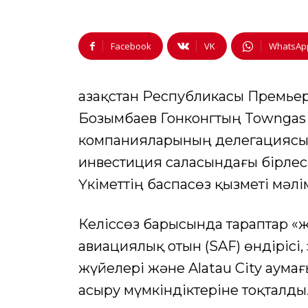
Facebook
VK
WhatsAp
Қазақстан Республикасы Премьер
Бозымбаев Гонконгтың Towngas жә
компанияларының делегациясыме
инвестиция саласындағы бірлес
Үкіметтің баспасөз қызметі мәлім
Келіссөз барысында тараптар «ж
авиациялық отын (SAF) өндірісі,
жүйелері және Alatau City аум
асыру мүмкіндіктеріне тоқталды