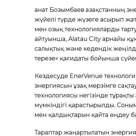
Қанат Бозымбаев Қазақстанның 
жүйелі түрде жүзеге асырып жа
мен озық технологияларды тарту
айтуынша, Alatau City арнайы қ
салықтық және кедендік жеңілді
терезе» қағидаты бойынша сүйе
Кездесуде EnerVenue технологи
энергиясын ұзақ мерзімге сақтау
технологиясы негізінде тұрақты
мүмкіндігі қарастырылды. Соны
мен қалдықтарын қайта өңдеу б
Тараптар жаңартылатын энергия