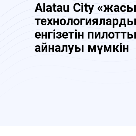
Alatau City «жас
технологиялард
енгізетін пилотты
айналуы мүмкін