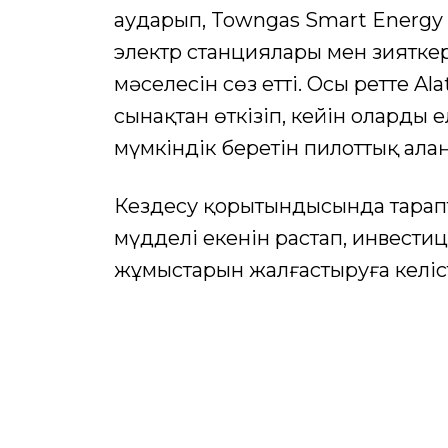
аударып, Towngas Smart Energy
электр станциялары мен зияткер
мәселесін сөз етті. Осы ретте A
сынақтан өткізіп, кейін оларды е
мүмкіндік беретін пилоттық ала
Кездесу қорытындысында тарапта
мүдделі екенін растап, инвест
жұмыстарын жалғастыруға келіст