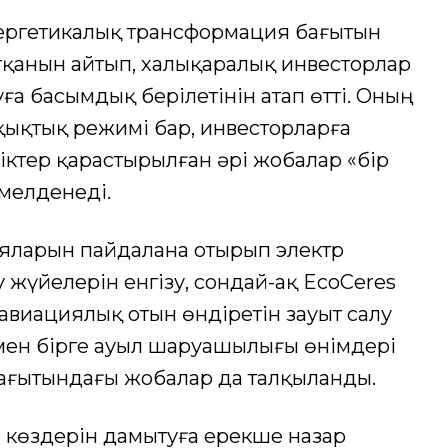
энергетикалық трансформация бағытын
тқанын айтып, халықаралық инвесторлар
ға басымдық берілетінін атап өтті. Оның
ұқықтық режимі бар, инвесторларға
ктер қарастырылған әрі жобалар «бір
мелденеді.
яларын пайдалана отырып электр
 жүйелерін енгізу, сондай-ақ EcoCeres
 авиациялық отын өндіретін зауыт салу
мен бірге ауыл шаруашылығы өнімдері
ағытындағы жобалар да талқыланды.
 көздерін дамытуға ерекше назар