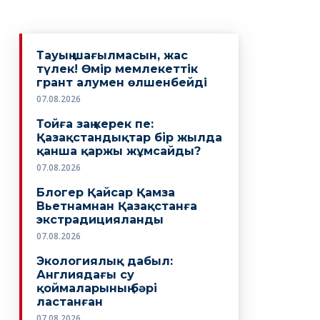
Тауың шағылмасын, жас
түлек! Өмiр мемлекеттiк
грант алумен өлшенбейдi
07.08.2026
Тойға заң керек пе:
Қазақстандықтар бір жылда
қанша қаржы жұмсайды?
07.08.2026
Блогер Қайсар Қамза
Вьетнамнан Қазақстанға
экстрадицияланды
07.08.2026
Экологиялық дабыл:
Англиядағы су
қоймаларының бәрі
ластанған
07.08.2026