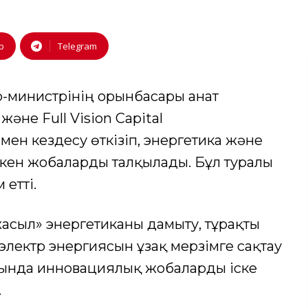
p
Telegram
-министрінің орынбасары Қанат
не Full Vision Capital
н кездесу өткізіп, энергетика және
кен жобаларды талқылады. Бұл туралы
 етті.
асыл» энергетиканы дамыту, тұрақты
 электр энергиясын ұзақ мерзімге сақтау
ағында инновациялық жобаларды іске
.