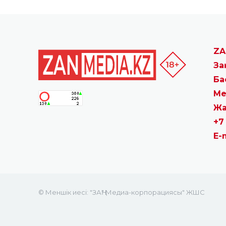
ZA
За
Ба
Ме
Жа
+7
E-
© Меншік иесі: "ЗАҢ" Медиа-корпорациясы" ЖШС