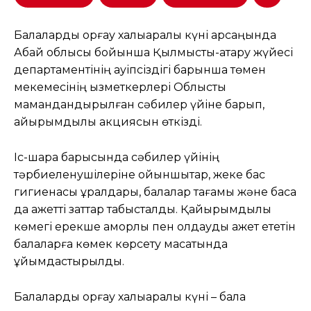
Балаларды қорғау халықаралық күні қарсаңында
Абай облысы бойынша Қылмыстық-атқару жүйесі
департаментінің қауіпсіздігі барынша төмен
мекемесінің қызметкерлері Облыстық
мамандандырылған сәбилер үйіне барып,
қайырымдылық акциясын өткізді.
Іс-шара барысында сәбилер үйінің
тәрбиеленушілеріне ойыншықтар, жеке бас
гигиенасы құралдары, балалар тағамы және басқа
да қажетті заттар табысталды. Қайырымдылық
көмегі ерекше қамқорлық пен қолдауды қажет ететін
балаларға көмек көрсету мақсатында
ұйымдастырылды.
Балаларды қорғау халықаралық күні – бала