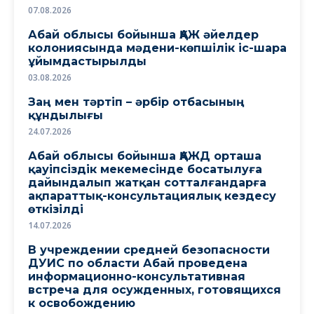
07.08.2026
Абай облысы бойынша ҚАЖ әйелдер
колониясында мәдени-көпшілік іс-шара
ұйымдастырылды
03.08.2026
Заң мен тәртіп – әрбір отбасының
құндылығы
24.07.2026
Абай облысы бойынша ҚАЖД орташа
қауіпсіздік мекемесінде босатылуға
дайындалып жатқан сотталғандарға
ақпараттық-консультациялық кездесу
өткізілді
14.07.2026
В учреждении средней безопасности
ДУИС по области Абай проведена
информационно-консультативная
встреча для осужденных, готовящихся
к освобождению