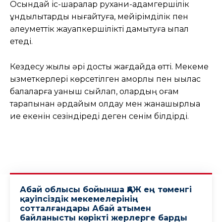
Осындай іс-шаралар рухани-адамгершілік
құндылықтарды нығайтуға, мейірімділік пен
әлеуметтік жауапкершілікті дамытуға ықпал
етеді.
Кездесу жылы әрі достық жағдайда өтті. Мекеме
қызметкерлері көрсетілген қамқорлық пен ықылас
балаларға қуаныш сыйлап, олардың қоғам
тарапынан әрдайым қолдау мен жанашырлыққа
ие екенін сезіндіреді деген сенім білдірді.
Абай облысы бойынша ҚАЖ ең төменгі
қауіпсіздік мекемелерінің
сотталғандары Абай атымен
байланысты көрікті жерлерге барды