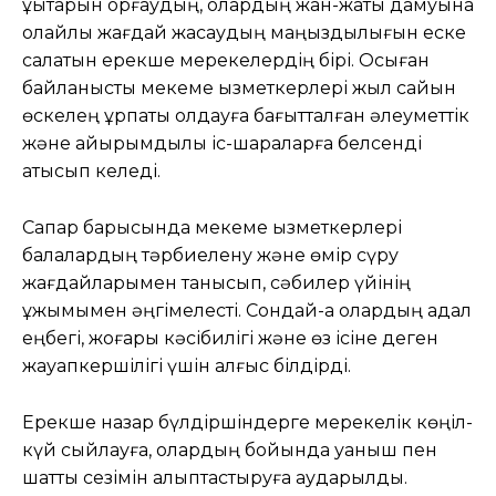
құқықтарын қорғаудың, олардың жан-жақты дамуына
қолайлы жағдай жасаудың маңыздылығын еске
салатын ерекше мерекелердің бірі. Осыған
байланысты мекеме қызметкерлері жыл сайын
өскелең ұрпақты қолдауға бағытталған әлеуметтік
және қайырымдылық іс-шараларға белсенді
қатысып келеді.
Сапар барысында мекеме қызметкерлері
балалардың тәрбиелену және өмір сүру
жағдайларымен танысып, сәбилер үйінің
ұжымымен әңгімелесті. Сондай-ақ олардың адал
еңбегі, жоғары кәсібилігі және өз ісіне деген
жауапкершілігі үшін алғыс білдірді.
Ерекше назар бүлдіршіндерге мерекелік көңіл-
күй сыйлауға, олардың бойында қуаныш пен
шаттық сезімін қалыптастыруға аударылды.