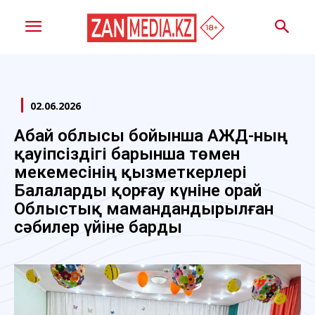
02.06.2026
Абай облысы бойынша ҚАЖД-ның
қауіпсіздігі барынша төмен
мекемесінің қызметкерлері
Балаларды қорғау күніне орай
Облыстық мамандандырылған
сәбилер үйіне барды