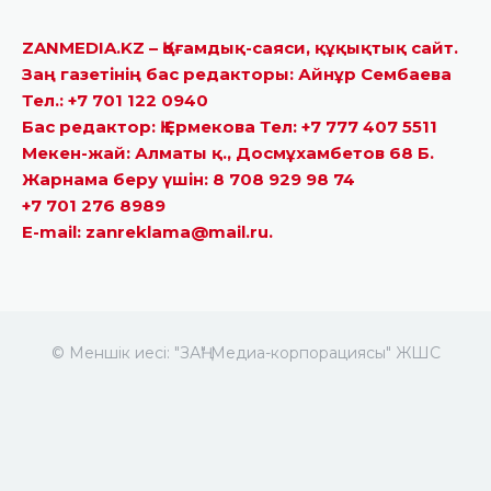
ZANMEDIA.KZ – Қоғамдық-саяси, құқықтық сайт.
Заң газетінің бас редакторы: Айнұр Сембаева
Тел.: +7 701 122 0940
Бас редактор: Қ.Ермекова Тел: +7 777 407 5511
Мекен-жай: Алматы қ., Досмұхамбетов 68 Б.
Жарнама беру үшін: 8 708 929 98 74
+7 701 276 8989
E-mail: zanreklama@mail.ru.
© Меншік иесі: "ЗАҢ" Медиа-корпорациясы" ЖШС