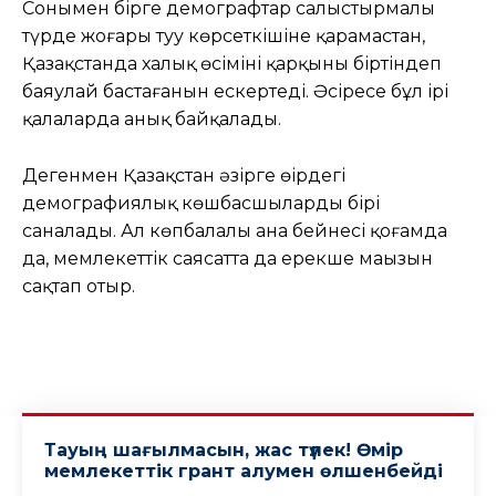
Сонымен бірге демографтар салыстырмалы
түрде жоғары туу көрсеткішіне қарамастан,
Қазақстанда халық өсімінің қарқыны біртіндеп
баяулай бастағанын ескертеді. Әсіресе бұл ірі
қалаларда анық байқалады.
Дегенмен Қазақстан әзірге өңірдегі
демографиялық көшбасшылардың бірі
саналады. Ал көпбалалы ана бейнесі қоғамда
да, мемлекеттік саясатта да ерекше маңызын
сақтап отыр.
Тауың шағылмасын, жас түлек! Өмiр
мемлекеттiк грант алумен өлшенбейдi