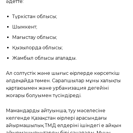
әдетте:
Түркістан облысы;
Шымкент;
Маңғыстау облысы;
Қызылорда облысы;
Жамбыл облысы аталады.
Ал солтүстік және шығыс өңірлерде көрсеткіш
әлдеқайда төмен. Сарапшылар мұны халықтың
қартаюымен және урбанизация деңгейінің
жоғары болуымен түсіндіреді.
Мамандардың айтуынша, туу мәселесіне
келгенде Қазақстан өңірлері арасындағы
айырмашылық ТМД елдерінің ішіндегі ең айқын
айырмашылықтардың бірі саналады. Мұны