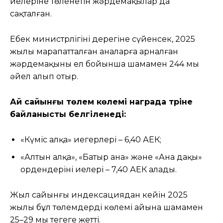
иелеріне төленетін жәрдемақылар да
сақталған.
Еңбек министрлігінің дерегіне сүйенсек, 2025
жылы марапатталған аналарға арналған
жәрдемақыны ел бойынша шамамен 244 мың
әйел алып отыр.
Ай сайынғы төлем көлемі награда түріне
байланысты белгіленеді:
«Күміс алқа» иегерлері – 6,40 АЕК;
«Алтын алқа», «Батыр ана» және «Ана даңқы»
ордендерінің иелері – 7,40 АЕК алады.
Жыл сайынғы индексациядан кейін 2025
жылы бұл төлемдердің көлемі айына шамамен
25–29 мың теңгеге жетті.