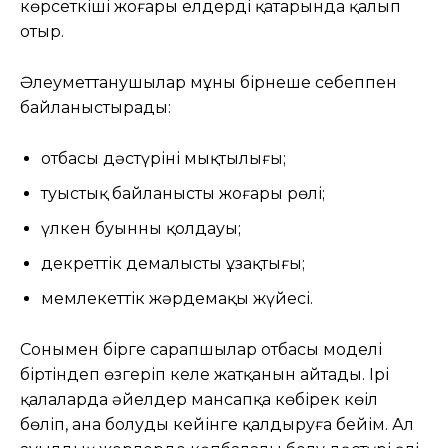
көрсеткіші жоғары елдердің қатарында қалып
отыр.
Әлеуметтанушылар мұны бірнеше себеппен
байланыстырады:
отбасы дәстүрінің мықтылығы;
туыстық байланыстың жоғары рөлі;
үлкен буынның қолдауы;
декреттік демалыстың ұзақтығы;
мемлекеттік жәрдемақы жүйесі.
Сонымен бірге сарапшылар отбасы моделі
біртіндеп өзгеріп келе жатқанын айтады. Ірі
қалаларда әйелдер мансапқа көбірек көңіл
бөліп, ана болуды кейінге қалдыруға бейім. Ал