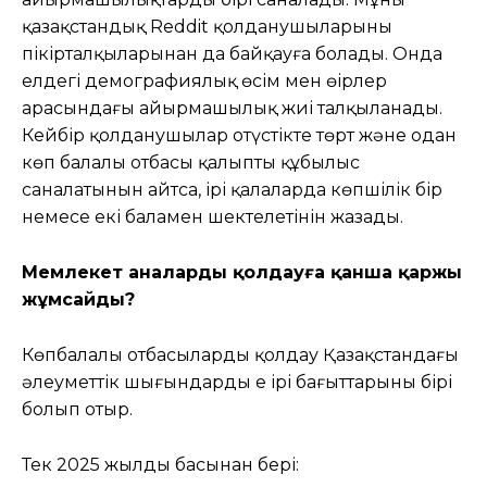
қазақстандық Reddit қолданушыларының
пікірталқыларынан да байқауға болады. Онда
елдегі демографиялық өсім мен өңірлер
арасындағы айырмашылық жиі талқыланады.
Кейбір қолданушылар оңтүстікте төрт және одан
көп балалы отбасы қалыпты құбылыс
саналатынын айтса, ірі қалаларда көпшілік бір
немесе екі баламен шектелетінін жазады.
Мемлекет аналарды қолдауға қанша қаржы
жұмсайды?
Көпбалалы отбасыларды қолдау Қазақстандағы
әлеуметтік шығындардың ең ірі бағыттарының бірі
болып отыр.
Тек 2025 жылдың басынан бері: