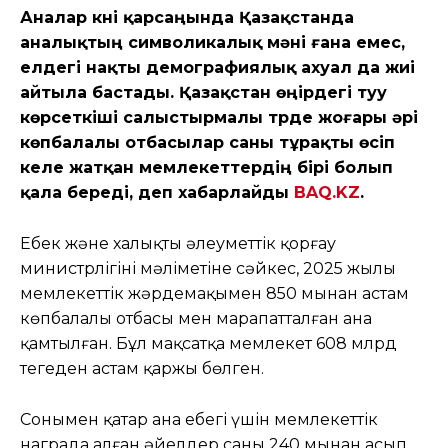
Аналар күні қарсаңында Қазақстанда
аналықтың символикалық мәні ғана емес,
елдегі нақты демографиялық ахуал да жиі
айтыла бастады. Қазақстан өңірдегі туу
көрсеткіші салыстырмалы түрде жоғары әрі
көпбалалы отбасылар саны тұрақты өсіп
келе жатқан мемлекеттердің бірі болып
қала береді, деп хабарлайды
BAQ.KZ
.
Еңбек және халықты әлеуметтік қорғау
министрлігінің мәліметіне сәйкес, 2025 жылы
мемлекеттік жәрдемақымен 850 мыңнан астам
көпбалалы отбасы мен марапатталған ана
қамтылған. Бұл мақсатқа мемлекет 608 млрд
теңгеден астам қаржы бөлген.
Сонымен қатар ана еңбегі үшін мемлекеттік
награда алған әйелдер саны 240 мыңнан асып