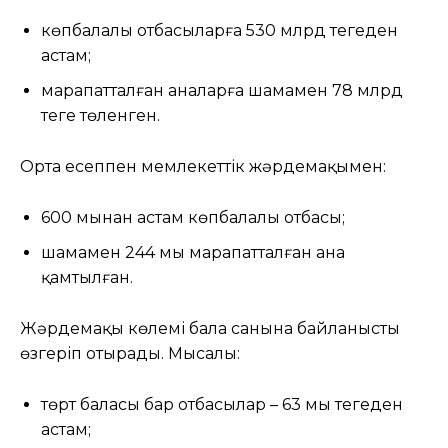
көпбалалы отбасыларға 530 млрд теңгеден
астам;
марапатталған аналарға шамамен 78 млрд
теңге төленген.
Орта есеппен мемлекеттік жәрдемақымен:
600 мыңнан астам көпбалалы отбасы;
шамамен 244 мың марапатталған ана
қамтылған.
Жәрдемақы көлемі бала санына байланысты
өзгеріп отырады. Мысалы:
төрт баласы бар отбасылар – 63 мың теңгеден
астам;