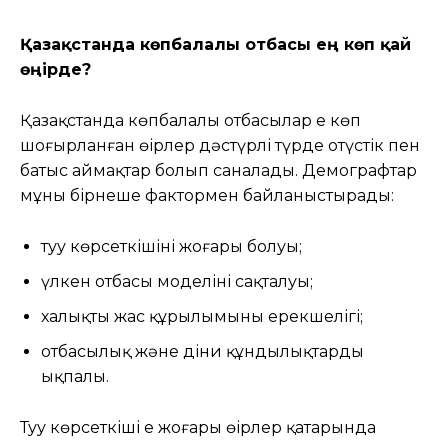
Қазақстанда көпбалалы отбасы ең көп қай
өңірде?
Қазақстанда көпбалалы отбасылар ең көп
шоғырланған өңірлер дәстүрлі түрде оңтүстік пен
батыс аймақтар болып саналады. Демографтар
мұны бірнеше фактормен байланыстырады:
туу көрсеткішінің жоғары болуы;
үлкен отбасы моделінің сақталуы;
халықтың жас құрылымының ерекшелігі;
отбасылық және діни құндылықтардың
ықпалы.
Туу көрсеткіші ең жоғары өңірлер қатарында