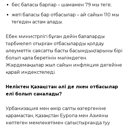
бес баласы барлар – шамамен 79 мың теңге;
жеті баласы бар отбасылар – ай сайын 110 мың
теңгеден астам алады.
Еңбек министрлігі бұған дейін балаларды
тәрбиелеп отырған отбасыларды қолдау
әлеуметтік саясаттың басты басымдықтарының бірі
болып қала беретінін мәлімдеген.
Жәрдемақылар жыл сайын инфляция деңгейіне
қарай индекстеледі.
Неліктен Қазақстан әлі де үлкен отбасылар
елі болып саналады?
Урбанизация мен өмір салты өзгергеніне
қарамастан, Қазақстан Еуропа мен Азияның
көптеген мемлекетімен салыстырғанда туу