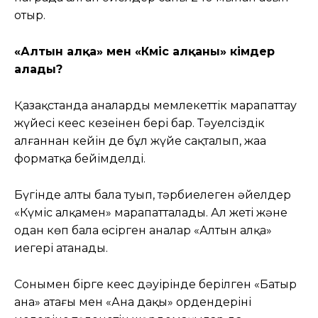
отыр.
«Алтын алқа» мен «Күміс алқаны» кімдер
алады?
Қазақстанда аналарды мемлекеттік марапаттау
жүйесі кеңес кезеңінен бері бар. Тәуелсіздік
алғаннан кейін де бұл жүйе сақталып, жаңа
форматқа бейімделді.
Бүгінде алты бала туып, тәрбиелеген әйелдер
«Күміс алқамен» марапатталады. Ал жеті және
одан көп бала өсірген аналар «Алтын алқа»
иегері атанады.
Сонымен бірге кеңес дәуірінде берілген «Батыр
ана» атағы мен «Ана даңқы» ордендерінің