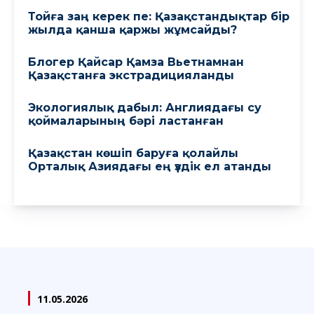
Тойға заң керек пе: Қазақстандықтар бір
жылда қанша қаржы жұмсайды?
Блогер Қайсар Қамза Вьетнамнан
Қазақстанға экстрадицияланды
Экологиялық дабыл: Англиядағы су
қоймаларының бәрі ластанған
Қазақстан көшіп баруға қолайлы
Орталық Азиядағы ең үздік ел атанды