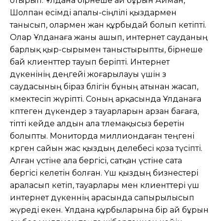
отырып. Ұлдана бірнеше ай бұрын Айман,
Шолпан есімді апалы-сіңлілі қыздармен
танысып, олармен жан құрбыдай болып кетіпті.
Олар Ұлданаға жаны ашып, интернет сауданың
барлық қыр-сырымен таныстырыпты, бірнеше
бай клиенттер тауып беріпті. Интернет
дүкенінің деңгейі жоғарылауы үшін өз
саудасының біраз бөлігін бұның атынан жасап,
көмектесіп жүріпті. Соның арқасында Ұлданаға
көптеген дүкендер өз тауарларын арзан бағаға,
тіпті кейде алдын ала төлемақысыз беретін
болыпты. Мониторда миллиондаған теңгені
көрген сайын жас қыздың делебесі қоза түсіпті.
Алған үстіне ала бергісі, сатқан үстіне сата
бергісі келетін болған. Үш қыздың бизнестері
араласып кетіп, тауарлары мен клиенттері үш
интернет дүкеннің арасында сапырылысып
жүреді екен. Ұлдана құрбыларына бір ай бұрын