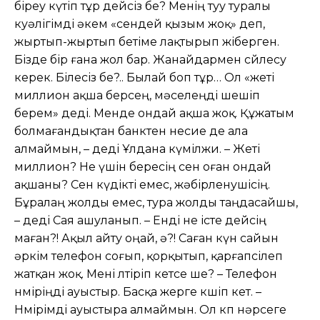
біреу күтіп тұр дейсіз бе? Менің туу туралы
куəлігімді əкем «сендей қызым жоқ» деп,
жыртып-жыртып бетіме лақтырып жіберген.
Бізде бір ғана жол бар. Жанайдармен сөйлесу
керек. Білесіз бе?.. Былай боп тұр… Ол «жеті
миллион ақша берсең, мəселеңді шешіп
берем» деді. Менде ондай ақша жоқ. Құжатым
болмағандықтан банктен несие де ала
алмаймын, – деді Ұлдана күмілжи. – Жеті
миллион? Не үшін бересің сен оған ондай
ақшаны? Сен күдікті емес, жəбірленушісің.
Бұралаң жолды емес, тура жолды таңдасайшы,
– деді Сая ашуланып. – Енді не істе дейсің
маған?! Ақыл айту оңай, ə?! Саған күн сайын
əркім телефон соғып, қорқытып, қарғапсілеп
жатқан жоқ. Мені өлтіріп кетсе ше? – Телефон
нөміріңді ауыстыр. Басқа жерге көшіп кет. –
Нөмірімді ауыстыра алмаймын. Ол көп нəрсеге