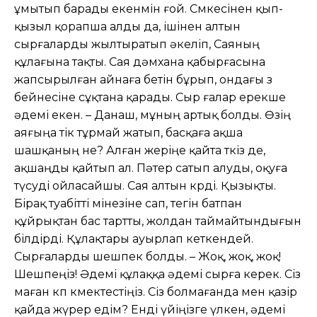
ұмытып барады екенмін ғой. Сөмкесінен қып-
қызыл қорапша алды да, ішінен алтын
сырғаларды жылтыратып əкеліп, Саяның
құлағына тақты. Сая дəмхана қабырғасына
жапсырылған айнаға бетін бұрып, ондағы өз
бейнесіне сұқтана қарады. Сыр ғалар ерекше
əдемі екен. – Данаш, мұның артық болды. Өзің
аяғыңа тік тұрмай жатып, басқаға ақша
шашқаның не? Алған жеріңе қайта өткіз де,
ақшаңды қайтып ал. Пəтер сатып алуды, оқуға
түсуді ойласайшы. Сая алтын көрді. Қызықты.
Бірақ туабітті мінезіне сап, тегін батпан
құйрықтан бас тартты, жолдан таймайтындығын
білдірді. Құлақтары ауырлап кеткендей.
Сырғаларды шешпек болды. – Жоқ, жоқ, жоқ!
Шешпеңіз! Əдемі құлаққа əдемі сырға керек. Сіз
маған көп көмектестіңіз. Сіз болмағанда мен қазір
қайда жүрер едім? Енді үйіңізге үлкен, əдемі