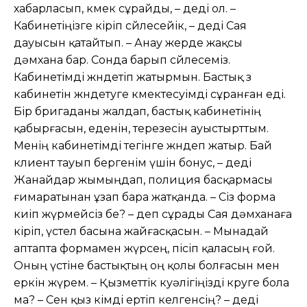
хабарласып, көмек сұрайды, – деді ол. –
Кабинетіңізге кіріп сөйлесейік, – деді Сая
дауысын қатайтып. – Анау жерде жақсы
дəмхана бар. Сонда барып сөйлесеміз.
Кабинетімді жөндетіп жатырмын. Бастық өз
кабинетін жөндетуге көмектесуімді сұранған еді.
Бір бригаданы жалдап, бастық кабинетінің
қабырғасын, еденін, терезесін ауыстырттым.
Менің кабинетімді тегінге жөндеп жатыр. Бай
клиент тауып бергенім үшін бонус, – деді
Жанайдар жымыңдап, полиция басқармасы
ғимаратынан ұзап бара жатқанда. – Сіз форма
киіп жүрмейсіз бе? – деп сұрады Сая дəмханаға
кіріп, үстел басына жайғасқасын. – Мынадай
аптапта формамен жүрсең, пісіп қаласың ғой.
Оның үстіне бастықтың оң қолы болғасын мен
еркін жүрем. – Қызметтік куəлігіңізді көруге бола
ма? – Сен қыз кімді ертіп келгенсің? – деді