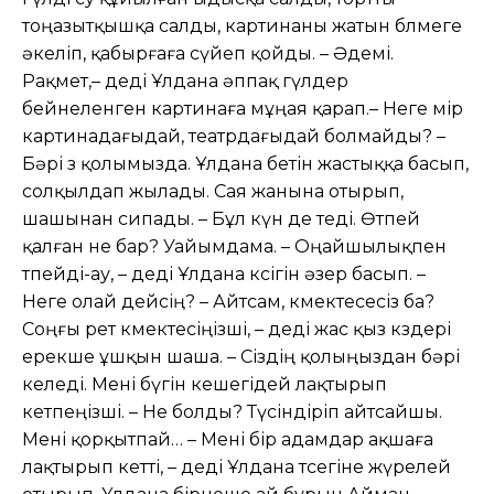
тоңазытқышқа салды, картинаны жатын бөлмеге
əкеліп, қабырғаға сүйеп қойды. – Əдемі.
Рақмет,– деді Ұлдана əппақ гүлдер
бейнеленген картинаға мұңая қарап.– Неге өмір
картинадағыдай, театрдағыдай болмайды? –
Бəрі өз қолымызда. Ұлдана бетін жастыққа басып,
солқылдап жылады. Сая жанына отырып,
шашынан сипады. – Бұл күн де өтеді. Өтпей
қалған не бар? Уайымдама. – Оңайшылықпен
өтпейді-ау, – деді Ұлдана өксігін əзер басып. –
Неге олай дейсің? – Айтсам, көмектесесіз ба?
Соңғы рет көмектесіңізші, – деді жас қыз көздері
ерекше ұшқын шаша. – Сіздің қолыңыздан бəрі
келеді. Мені бүгін кешегідей лақтырып
кетпеңізші. – Не болды? Түсіндіріп айтсайшы.
Мені қорқытпай… – Мені бір адамдар ақшаға
лақтырып кетті, – деді Ұлдана төсегіне жүрелей