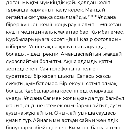
деген мықты мүмкіндік қой. Қолдан келіп
тұрғанда қарманып қалу керек. Мұндай
оңтайлы сəт ұзаққа созылмайды. * * * Ұлдана
бірер күннен кейін қоңырау шалып: – Əпкетай,
күшті медициналық халаттар бар. Қымбат емес.
Құрбыларыңызға көрсетіңізші. Қазір фотоларын
жіберем. Үстіне ақша қосып сатсаңыз да,
болады, – деді өрекпи. Амандаспайтын, жағдай
сұраспайтын болыпты. Ақша адамды қатты
өзертеді екен. Сая телефонына келген
суреттерді бір қарап шықты. Сапасы жақсы
сияқты, қымбат емес. Бір-екеуін сатып алмақ
болды. Құрбыларына көрсетіп еді, оларға да
ұнады. Ұлдана Саямен жолыққанда түрі бал-бұл
жанып, енді не істемек ойы барын айтып, аузы-
аузына жұқпайтын. Оның айтуынша саудасы
қызып тұр. Айналымы артқан сайын жеңілдік
бонустары көбейеді екен. Киімнен басқа алтын