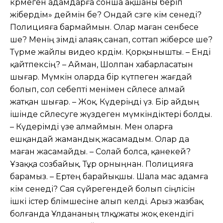
көрмеген адамдарға сонша ақшаны беріп
жібердім» деймін бе? Ондай сөзге кім сенеді?
Полицияға бармаймын. Олар маған сенбесе
ше? Менің өзімді алаяқ санап, соттап жіберсе ше?
Түрме жайлы видео көрдім. Қорқынышты. – Енді
қайтпексің? – Айман, Шолпан хабарласатын
шығар. Мүмкін оларда бір күтпеген жағдай
болып, сол себепті менімен сөйлесе алмай
жатқан шығар. – Жоқ. Күдеріңді үз. Бір айдың
ішінде сөйлесуге жүздеген мүмкіндіктері болды.
– Күдерімді үзе алмаймын. Мен оларға
ешқандай жамандық жасамадым. Олар да
маған жасамайды. – Солай болса, қанекей?
Ұзаққа созбайық. Тұр орныңнан. Полицияға
барамыз. – Ертең барайықшы. Шала мас адамға
кім сенеді? Сая сүйрегендей болып сіңлісін
ішкі істер бөлімшесіне алып келді. Арыз жазбақ
болғанда Ұлдананың төлқұжаты жоқ екендігі