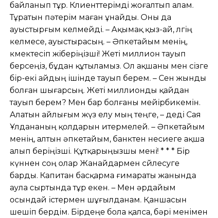
байланып тұр. Клиенттерімді жоғалтып алам.
Тұратын пəтерім маған ұнайды. Оны да
ауыстырғым келмейді. – Ақымақ қыз-ай, өлгің
келмесе, ауыстырасың. – Əпкетайым менің,
көмектесіп жіберіңізші! Жеті миллион тауып
берсеңіз, бұдан құтыламыз. Ол ақшаны мен сізге
бір-екі айдың ішінде тауып берем. – Сен жынды
болған шығарсың. Жеті миллионды қайдан
тауып берем? Мен бар болғаны мейірбикемін.
Алатын айлығым жүз елу мың теңге, – деді Сая
Ұлдананың қолдарын итермелей. – Əпкетайым
менің, алтын əпкетайым, банктен несиеге ақша
алып беріңізші. Құтқарыңызшы мені! * * * Бір
күннен соң олар Жанайдармен сөйлесуге
барды. Капитан басқарма ғимараты жанында
аула сыртында тұр екен. – Мен əрдайым
осындай істермен шұғылданам. Қаншасын
шешіп бердім. Бірдеңе бола қалса, бəрі менімен