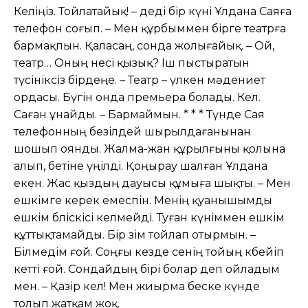
Келіңіз. Тойлатайық! – деді бір күні Ұлдана Саяға
телефон соғып. – Мен құрбыммен бірге театрға
бармақпын. Қаласаң, сонда жолығайық. – Ой,
театр… Оның несі қызық? Іш пыстыратын
түсініксіз бірдеңе. – Театр – үлкен мəдениет
ордасы. Бүгін онда премьера болады. Кел.
Саған ұнайды. – Бармаймын. * * * Түнде Сая
телефонның безілдей шырылдағанынан
шошып оянды. Жалма-жан құрылғыны қолына
алып, бетіне үңілді. Қоңырау шалған Ұлдана
екен. Жас қыздың дауысы құмыға шықты. – Мен
ешкімге керек емеспін. Менің қуанышымды
ешкім бөліскісі келмейді. Туған күніммен ешкім
құттықтамайды. Бір өзім тойлап отырмын. –
Білмедім ғой. Соңғы кезде сенің тойың көбейіп
кетті ғой. Сондайдың бірі болар деп ойладым
мен. – Қазір кел! Мен жиырма беске күнде
толып жатқам жоқ.