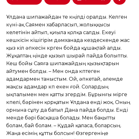
Ұлдана шипажайдан өте көңілді оралды. Келген
күні-ақ Саямен хабарласып, жолыққысы
келетінін айтып, қиыла қолқа салды. Екеуі
кешкісін кішігірім дəмханада кездескенде жас
қыз өкіл əпкесін көрген бойда құшақтай алды.
Жұқалтаң өңінде қызыл шырай пайда болыпты.
Кеш бойы Саяға шипажайдың қызықтарын
айтумен болды. – Мен онда көптеген
адамдармен таныстым. Ой, əпкетай, əлемде
жақсы адамдар көп екен ғой. Солардың
ықпалымен мен қатты өзгердім. Бұрынғы өмірге
өкпелі, бəрінен қорқатын Ұлдана енді жоқ. Оның
орнына сұлу да батыл Дана пайда болды. Енді
менде бəрі басқаша болады. Мен бақытты
болам, бай болам. – Құдай қаласа, боларсың.
Жаңа есімің құтты болсын! Өзгергеніңе