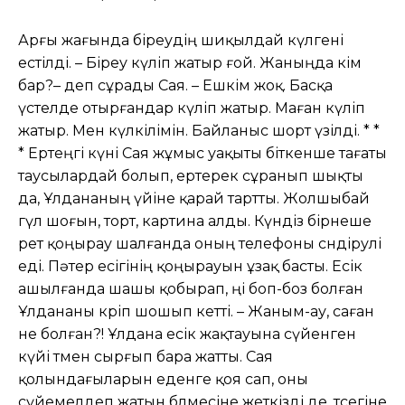
Арғы жағында біреудің шиқылдай күлгені
естілді. – Біреу күліп жатыр ғой. Жаныңда кім
бар?– деп сұрады Сая. – Ешкім жоқ. Басқа
үстелде отырғандар күліп жатыр. Маған күліп
жатыр. Мен күлкілімін. Байланыс шорт үзілді. * *
* Ертеңгі күні Сая жұмыс уақыты біткенше тағаты
таусылардай болып, ертерек сұранып шықты
да, Ұлдананың үйіне қарай тартты. Жолшыбай
гүл шоғын, торт, картина алды. Күндіз бірнеше
рет қоңырау шалғанда оның телефоны сөндірулі
еді. Пəтер есігінің қоңырауын ұзақ басты. Есік
ашылғанда шашы қобырап, өңі боп-боз болған
Ұлдананы көріп шошып кетті. – Жаным-ау, саған
не болған?! Ұлдана есік жақтауына сүйенген
күйі төмен сырғып бара жатты. Сая
қолындағыларын еденге қоя сап, оны
сүйемелдеп жатын бөлмесіне жеткізді де, төсегіне