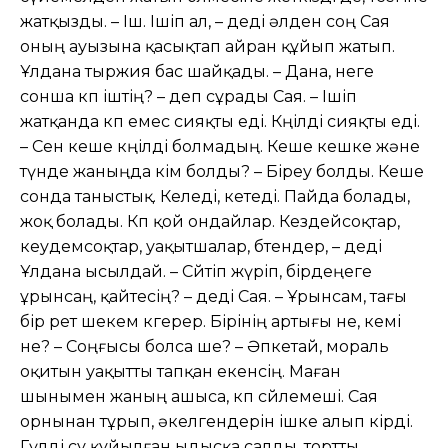
жатқызды. – Іш. Ішіп ал, – деді əлден соң Сая
оның ауызына қасықтап айран құйып жатып.
Ұлдана тыржия бас шайқады. – Дана, неге
сонша көп іштің? – деп сұрады Сая. – Ішіп
жатқанда көп емес сияқты еді. Көңілді сияқты еді.
– Сен кеше көңілді болмадың. Кеше кешке жəне
түнде жаныңда кім болды? – Біреу болды. Кеше
сонда таныстық. Келеді, кетеді. Пайда болады,
жоқ болады. Көп қой ондайлар. Кездейсоқтар,
кеудемсоқтар, уақытшалар, бөтендер, – деді
Ұлдана ысылдай. – Сөйтіп жүріп, бірдеңеге
ұрынсаң, қайтесің? – деді Сая. – Ұрынсам, тағы
бір рет шекем көгерер. Бірінің артығы не, кемі
не? – Соңғысы болса ше? – Əпкетай, мораль
оқитын уақытты тапқан екенсің. Маған
шынымен жаның ашыса, көп сөйлемеші. Сая
орнынан тұрып, əкелгендерін ішке алып кірді.
Гүлді су құйылған ыдысқа салды, тортты