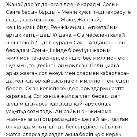
Жанайдар Ұлданаға зілдене қарады. Сосын
Саяға басын бұрды. – Менің куəлігімді тексеруге
сіздің хақыңыз жоқ. – Жəке, Жəкетай,
кешіріңізші бізді. Ренжімеңізші. Əпкетайым
артық кетті, – деді Ұлдана. – Сіз мəселені қалай
шешпексіз? – деп сұрады Сая. – Алданған – он
бес адам. Соның ішінде біреуі үш жарым
миллион теңгесінен, екіншісі бес миллион екі
жүз мың теңгесінен айырылған. Полицияға
арыз жазған сол екеуі. Мен олармен хабарласам
да, «ол қыз əрқайсысыңа екі миллион теңгеден
береді. Оған келіспесеңдер, арыздарың сотта
қаралады. Сот қанша жылда төлеп береді деп
шешім шығарса, қарызды қайтару сонша
уақытқа созылады. Ай сайын он-жиырма
мыңнан алып отырасыңдар» деп айтам. Қалған
он үш адамның ішінде белсенділер табылып
жатса, оларға да аздап ақша беріп қою керек.