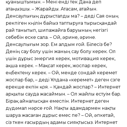
қуаныштымын. – Мені енді тек Дана деп
атаңызшы. – Жарайды. Атасам, атайын.
Денсаулығың дұрысталды ма? – деді Сая оның
өрекпіген көңілін байыз таптыруға тырысқандай
рай танытып, шипажайға баруының негізгі
себебін еске сала. – Ой, əрине, əрине.
Денсаулығым зор. Ем алдым ғой. Білесіз бе?
Денің сау болу үшін жаның сау болу керек. Ол
үшін дұрыс энергия керек, мотивация керек,
ақша керек. – Мақсат керек, жоспар керек,
еңбектену керек. – Ой, менде сондай керемет
жоспар бар, – деді Ұлдана «керемет» деген сөзге
ерекше екпін қоя. – Қандай жоспар? – Интернет
арқылы сауда жасаймын. – Ол жайлы естуім бар.
Бірақ айналысқан емеспін. Интернет деген
дүдəмал нəрсе ғой. Нақты адамдармен нақты
шаруа жасаған дұрыс емес пе? – Ой, əпкетай,
сіз өткен ғасырдың адамы сияқтысыз. Интернет