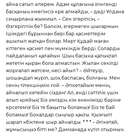
айна сатып əперем. Адам құлағына ілінгенді
басқаның көмегінсіз көре алмайды, – деді Ұлдана
сиқырлана жымиып. – Сен өзгеріпсің. –
Өзгеріппін бе? Бəлкім, өзгермеген шығармын.
Ішімдегі бұрыннан бері бар қасиеттерім
ашылып жатқан болар. Мəрт Құдай маған
көптеген қасиет пен мүмкіндік берді. Соларды
пайдаланып қалайын. Шың басына қалықтап
жететін қыран бола алмаспын. Жылан секілді
жорғалап жетсем, несі айып? – Əйтеуір,
шошаңдап жүріп, шоқ баспасаң, болғаны. Мен
сенің тілекшіңмін ғой. – Əпкетайым менің,
айналып кетейін сізден! Ал, енді сəттілік үшін
алып қояйық! Біз өзіміздің кім екенімізді бəріне
көрсетеміз! Біз өте бақытты боламыз! Біз өте бай
боламыз! Бокалдар сыңғыр қақты. Қызғылт
шарап көбіктене шыр айналды. * * * – Əпкетай,
жұмысыңыз бітті ме? Дəмханада күтіп отырмын.