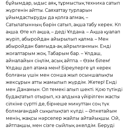
бұйымдар, ыдыс аяқ, тұрмыстық техника сатып
жүргенін айтты. Саяхаттау турларын
ұйымдастыруды да қолға алмақ. –
Сатылатынның бəрін сатып, ақша табу керек. Көп
ақша. Өте көп ақша, – деді Ұлдана. – Ақша қуалап
жүріп, абыройдан айырылып қалма. – Мен
абыройдан баяғыда-ақ айрылғанмын. Енді
жоғалтарым жоқ. Табарым бар. – Ұлдаш,
айналайын сіңлім, асық айтпа. – Өзім білем!
Ұлдаш деп атама мені! Біреулерге ұл керек
болғаны үшін мен сонша жыл осыншалықты
жексұрын атты жамылып жүрдім. Жетер! Енді
мен Данамын. Ол темекі алып шекті. Қою түтінді
будақтатып отырып, көз алдына үйірілген жасты
сілкіне сүртті де, бірнеше минуттан соң түк
болмағандай сықылықтап күлді. – Əпкетайым
менің, жақсы нəрселер жайлы айтайықшы. Ой,
айтпақшы, мен сізге сыйлық əкелдім. Беруді