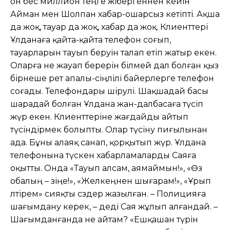
он бес миллион теңге жібергеннен кейін
Айман мен Шолпан хабар-ошарсыз кетіпті. Ақша
да жоқ, тауар да жоқ, хабар да жоқ. Клиенттері
Ұлданаға қайта-қайта телефон соғып,
тауарларын тауып беруін талап етіп жатыр екен.
Оларға не жауап берерін білмей дал болған қыз
бірнеше рет апалы-сіңлілі байерлерге телефон
соғады. Телефондары өшірулі. Шақшадай басы
шарадай болған Ұлдана жан-далбасаға түсіп
жүр екен. Клиенттеріне жағдайды айтып
түсіндірмек болыпты. Олар түсіну пиғылынан
ада. Бұны алаяқ санап, қорқытып жүр. Ұлдана
телефонына түскен хабарламаларды Саяға
оқытты. Онда «Тауып алсам, аямаймын!», «Өз
обалың – өзіңе!», «Желкеңнен шығарам!», «Ұрып
өлтірем» сияқты сөздер жазылған. – Полицияға
шағымдану керек, – деді Сая жұлып алғандай. –
Шағымданғанда не айтам? «Ешқашан түрін