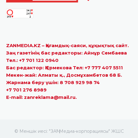
ZANMEDIA.KZ – Қоғамдық-саяси, құқықтық сайт.
Заң газетінің бас редакторы: Айнұр Сембаева
Тел.: +7 701 122 0940
Бас редактор: Қ.Ермекова Тел: +7 777 407 5511
Мекен-жай: Алматы қ., Досмұхамбетов 68 Б.
Жарнама беру үшін: 8 708 929 98 74
+7 701 276 8989
E-mail: zanreklama@mail.ru.
© Меншік иесі: "ЗАҢ" Медиа-корпорациясы" ЖШС