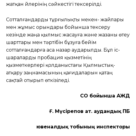
жатқан үйлерінің сәйкестігі тексерілді.
Сотталғандарды тұрғылықты мекен- жайлары
мен жұмыс орындары бойынша тексеру
кезінде жаңа қылмыс жасауға және жазаны өтеу
шарттары мен тәртібін бұзуға бейім
сотталғандарға аса назар аударылды. Бұл іс-
шараларды пробация қызметінің
қызметкерлері қолданыстағы Қылмыстық-
атқару заңнамасының қағидаларын қатаң
сақтай отырып өткізіледі.
СҚО бойынша ҚАЖД
Ғ. Мүсірепов ат. аудандық ПҚБ
ювеналдық тобының инспекторы