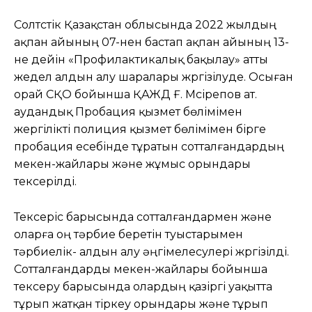
Солтүстік Қазақстан облысында 2022 жылдың
ақпан айының 07-нен бастап ақпан айының 13-
не дейін «Профилактикалық бақылау» атты
жедел алдын алу шаралары жүргізілуде. Осыған
орай СҚО бойынша ҚАЖД Ғ. Мүсірепов ат.
аудандық Пробация қызмет бөлімімен
жергілікті полиция қызмет бөлімімен бірге
пробация есебінде тұратын сотталғандардың
мекен-жайлары және жұмыс орындары
тексерілді.
Тексеріс барысында сотталғандармен және
оларға оң тәрбие беретін туыстарымен
тәрбиелік- алдын алу әңгімелесулері жүргізілді.
Сотталғандарды мекен-жайлары бойынша
тексеру барысында олардың қазіргі уақытта
тұрып жатқан тіркеу орындары және тұрып