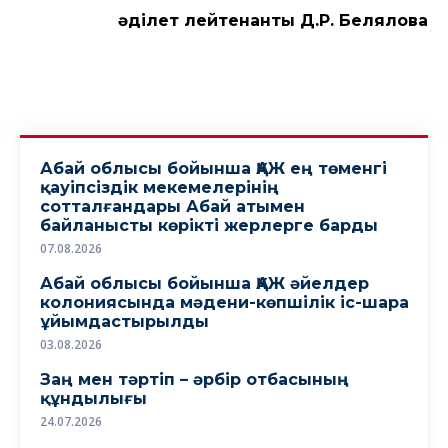
әділет лейтенанты Д.Р. Белялова
Абай облысы бойынша ҚАЖ ең төменгі
қауіпсіздік мекемелерінің
сотталғандары Абай атымен
байланысты көрікті жерлерге барды
07.08.2026
Абай облысы бойынша ҚАЖ әйелдер
колониясында мәдени-көпшілік іс-шара
ұйымдастырылды
03.08.2026
Заң мен тәртіп – әрбір отбасының
құндылығы
24.07.2026