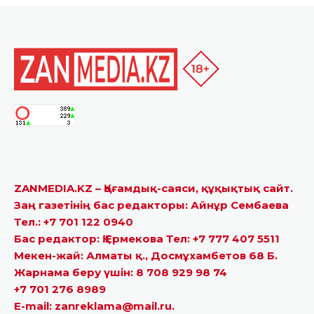
ZANMEDIA.KZ – Қоғамдық-саяси, құқықтық сайт.
Заң газетінің бас редакторы: Айнұр Сембаева
Тел.: +7 701 122 0940
Бас редактор: Қ.Ермекова Тел: +7 777 407 5511
Мекен-жай: Алматы қ., Досмұхамбетов 68 Б.
Жарнама беру үшін: 8 708 929 98 74
+7 701 276 8989
E-mail: zanreklama@mail.ru.